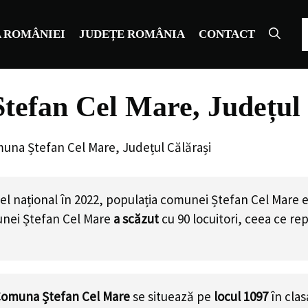
C
 ROMÂNIEI
JUDEȚE ROMÂNIA
CONTACT
tefan Cel Mare, Județul 
una Ștefan Cel Mare, Județul Călărași
el național în 2022, populația comunei Ștefan Cel Mare 
unei Ștefan Cel Mare
a scăzut
cu
90
locuitori, ceea ce re
omuna Ștefan Cel Mare
se situează pe
locul 1097
în cla