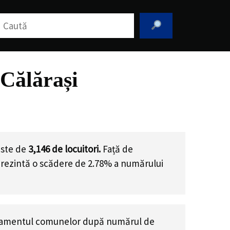
aută
Călărași
este de
3,146
de locuitori.
Față de
prezintă o scădere de 2.78% a numărului
samentul comunelor după numărul de