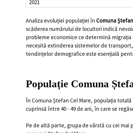
2021
Analiza evoluției populației în
Comuna Ștefan
scăderea numărului de locuitori indică nevoia
probleme economice ce determină migrația tine
necesită extinderea sistemelor de transport, 
tendințelor demografice este esențială pentr
Populație Comuna Ștefa
În Comuna Ștefan Cel Mare, populația totală 
cuprinsă între 40 - 49 de ani, în care se reg
Pe de altă parte, grupa de vârstă cu cei mai p