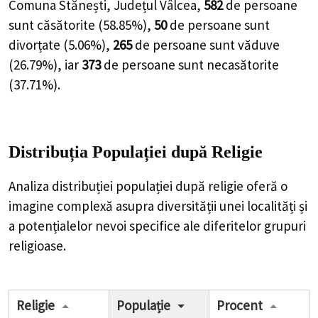
Comuna Stănești, Județul Vâlcea,
582
de
persoane
sunt căsătorite (
58.85%
),
50
de
persoane
sunt
divorțate (
5.06%
),
265
de
persoane
sunt văduve
(
26.79%
), iar
373
de
persoane
sunt necasătorite
(
37.71%
).
Distribuția Populației
după Religie
Analiza distribuției populației după religie oferă o
imagine complexă asupra diversității unei localități și
a potențialelor nevoi specifice ale diferitelor grupuri
religioase.
Religie
Populație
Procent