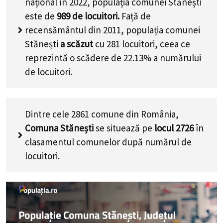
național în 2022, populația comunei Stănești
este de
989
de locuitori.
Față de
recensământul din 2011, populația comunei
Stănești
a scăzut
cu
281
locuitori, ceea ce
reprezintă o scădere de 22.13% a numărului
de locuitori
.
Dintre cele 2861 comune din România,
Comuna Stănești
se situează pe
locul 2726
în
clasamentul comunelor după numărul de
locuitori.