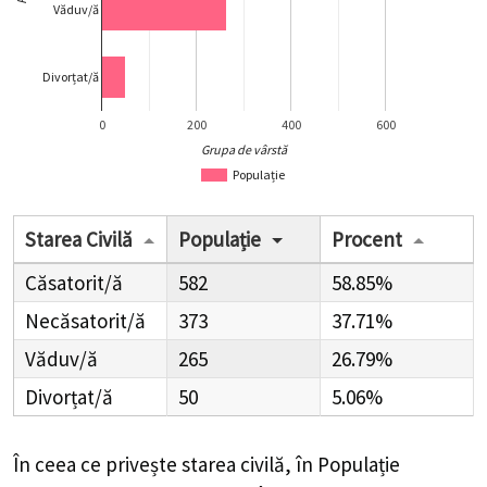
Văduv/ă
Divorțat/ă
0
200
400
600
Grupa de vârstă
Populație
Starea Civilă
Populație
Procent
Căsatorit/ă
582
58.85%
Necăsatorit/ă
373
37.71%
Văduv/ă
265
26.79%
Divorțat/ă
50
5.06%
În ceea ce privește starea civilă, în Populație