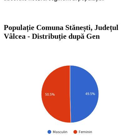
Populație Comuna Stănești, Județul
Vâlcea
-
Distribuție
după Gen
49.5%
50.5%
Masculin
Feminin