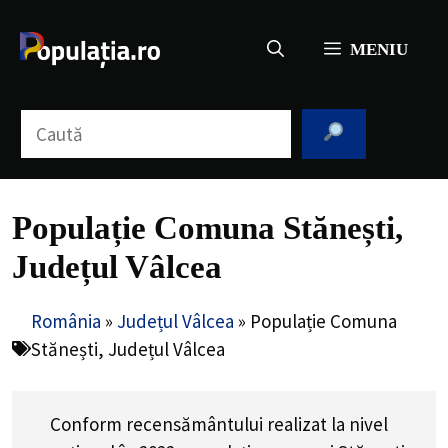
Sari
la
MENIU
conținut
Caută
Populație Comuna Stănești,
Județul Vâlcea
România
»
Județul Vâlcea
»
Populație Comuna
Stănești, Județul Vâlcea
Conform recensământului realizat la nivel