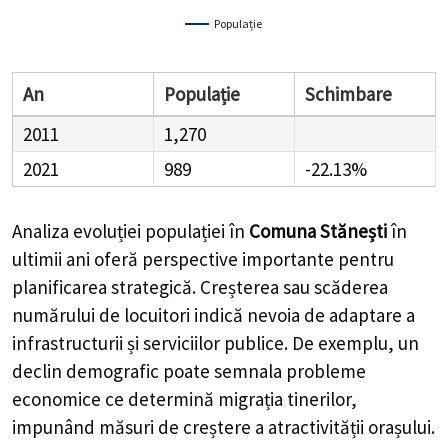
Populație
An
Populație
Schimbare
2011
1,270
2021
989
-22.13%
Analiza evoluției populației în
Comuna Stănești
în
ultimii ani oferă perspective importante pentru
planificarea strategică. Creșterea sau scăderea
numărului de locuitori indică nevoia de adaptare a
infrastructurii și serviciilor publice. De exemplu, un
declin demografic poate semnala probleme
economice ce determină migrația tinerilor,
impunând măsuri de creștere a atractivității orașului.