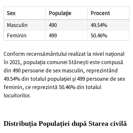
Sex
Populație
Procent
Masculin
490
49.54%
Feminin
499
50.46%
Conform recensământului realizat la nivel național
în 2021, populația comunei Stănești este compusă
din
490
persoane de sex masculin, reprezintând
49.54%
din totalul populației și
499
persoane de sex
feminin, ce reprezintă
50.46%
din totalul
locuitorilor.
Distribuția Populației
după Starea civilă