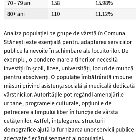
70 - 79
158
15.98%
80+
110
11.12%
Analiza populației pe grupe de vârstă în
Comuna
Stănești
este esențială pentru adaptarea serviciilor
publice la nevoile în schimbare ale locuitorilor. De
exemplu, o pondere mare a tinerilor necesită
investiții în școli, licee, universități, locuri de muncă
pentru absolvenți. O populație îmbătrânită impune
măsuri privind asistența socială și medicală dedicată
vârstnicilor. Autoritățile pot regândi amenajările
urbane, programele culturale, opțiunile de
petrecere a timpului liber în funcție de vârsta
cetățenilor. Astfel, înțelegerea structurii
demografice ajută la furnizarea unor servicii publice
adecvate fiecărui segment al populației.