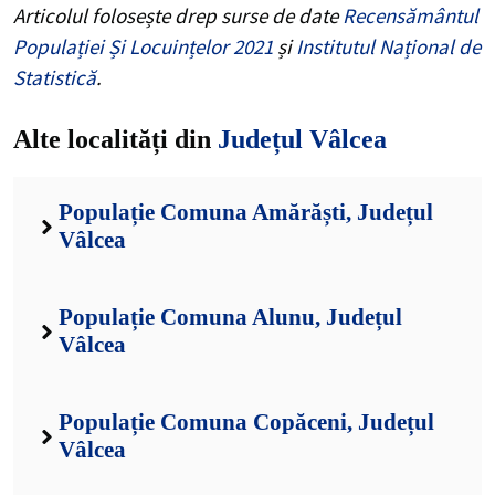
Articolul folosește drep surse de date
Recensământul
Populației Și Locuințelor 2021
și
Institutul Național de
Statistică
.
Alte localități din
Județul Vâlcea
Populație Comuna Amărăști, Județul
Vâlcea
Populație Comuna Alunu, Județul
Vâlcea
Populație Comuna Copăceni, Județul
Vâlcea