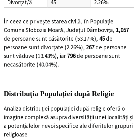
Divorțat/ă
45
2.26%
În ceea ce privește starea civilă, în Populație
Comuna Slobozia Moară, Județul Dâmbovița,
1,057
de
persoane
sunt căsătorite (
53.17%
),
45
de
persoane
sunt divorțate (
2.26%
),
267
de
persoane
sunt văduve (
13.43%
), iar
796
de
persoane
sunt
necasătorite (
40.04%
).
Distribuția Populației
după Religie
Analiza distribuției populației după religie oferă o
imagine complexă asupra diversității unei localități și
a potențialelor nevoi specifice ale diferitelor grupuri
religioase.