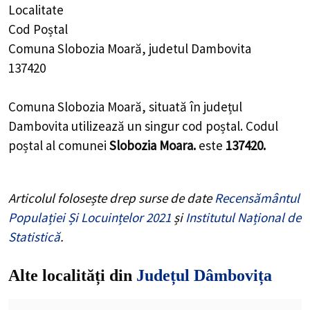
Localitate
Cod Poștal
Comuna Slobozia Moară, judetul Dambovita
137420
Comuna Slobozia Moară, situată în județul
Dambovita utilizează un singur cod poștal. Codul
poștal al comunei
Slobozia Moara.
este
137420.
Articolul folosește drep surse de date
Recensământul
Populației Și Locuințelor 2021
și
Institutul Național de
Statistică
.
Alte localități din
Județul Dâmbovița