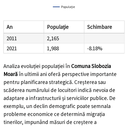
Populație
An
Populație
Schimbare
2011
2,165
2021
1,988
-8.18%
Analiza evoluției populației în
Comuna Slobozia
Moară
în ultimii ani oferă perspective importante
pentru planificarea strategică. Creșterea sau
scăderea numărului de locuitori indică nevoia de
adaptare a infrastructurii și serviciilor publice. De
exemplu, un declin demografic poate semnala
probleme economice ce determină migrația
tinerilor, impunând măsuri de creștere a