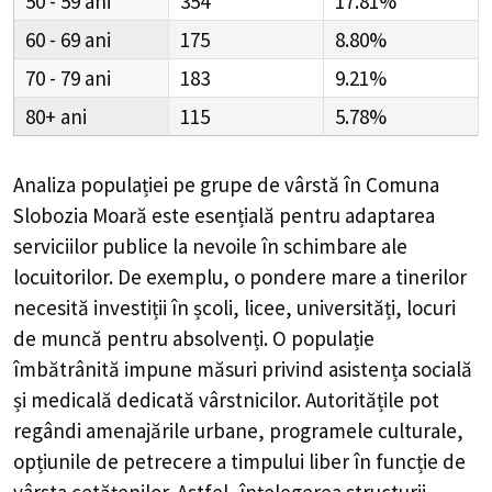
50 - 59
354
17.81%
60 - 69
175
8.80%
70 - 79
183
9.21%
80+
115
5.78%
Analiza populației pe grupe de vârstă în
Comuna
Slobozia Moară
este esențială pentru adaptarea
serviciilor publice la nevoile în schimbare ale
locuitorilor. De exemplu, o pondere mare a tinerilor
necesită investiții în școli, licee, universități, locuri
de muncă pentru absolvenți. O populație
îmbătrânită impune măsuri privind asistența socială
și medicală dedicată vârstnicilor. Autoritățile pot
regândi amenajările urbane, programele culturale,
opțiunile de petrecere a timpului liber în funcție de
vârsta cetățenilor. Astfel, înțelegerea structurii