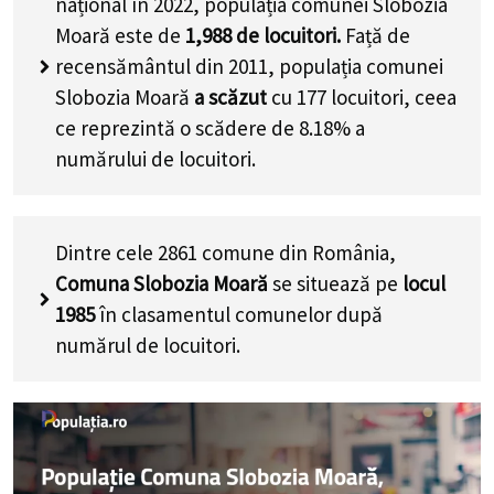
național în 2022, populația comunei Slobozia
Moară este de
1,988
de locuitori.
Față de
recensământul din 2011, populația comunei
Slobozia Moară
a scăzut
cu
177
locuitori, ceea
ce reprezintă o scădere de 8.18% a
numărului de locuitori
.
Dintre cele 2861 comune din România,
Comuna Slobozia Moară
se situează pe
locul
1985
în clasamentul comunelor după
numărul de locuitori.