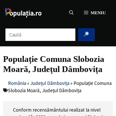
Sari
la
MENIU
conținut
Caută
Populație Comuna Slobozia
Moară, Județul Dâmbovița
România
»
Județul Dâmbovița
»
Populație Comuna
Slobozia Moară, Județul Dâmbovița
Conform recensământului realizat la nivel