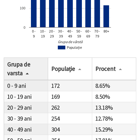
100
0
0 -
10 -
20 -
30 -
40 -
50 -
60 -
70 -
80+
9
19
29
39
49
59
69
79
Grupa de vârstă
Populație
Grupa de
Populație
Procent
varsta
0 - 9
172
8.65%
10 - 19
169
8.50%
20 - 29
262
13.18%
30 - 39
254
12.78%
40 - 49
304
15.29%