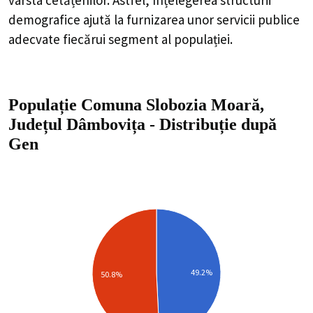
demografice ajută la furnizarea unor servicii publice
adecvate fiecărui segment al populației.
Populație Comuna Slobozia Moară,
Județul Dâmbovița
-
Distribuție
după
Gen
49.2%
50.8%