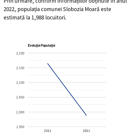
Prin urmare, conform informațiilor obținute în anul
2022, populația comunei Slobozia Moară este
estimată la
1,988
locuitori.
Evoluție Populație
2,200
2,150
2,100
2,050
2,000
1,950
2011
2021