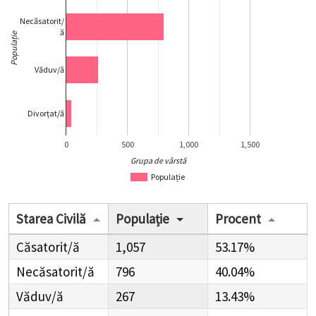
Necăsatorit/
ă
Populație
Văduv/ă
Divorțat/ă
0
500
1,000
1,500
Grupa de vârstă
Populație
Starea Civilă
Populație
Procent
Căsatorit/ă
1,057
53.17%
Necăsatorit/ă
796
40.04%
Văduv/ă
267
13.43%