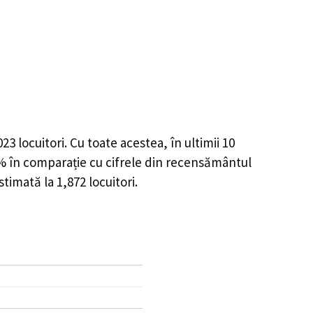
023
locuitori. Cu toate acestea, în ultimii 10
6%
în comparație cu cifrele din recensământul
estimată la
1,872
locuitori.