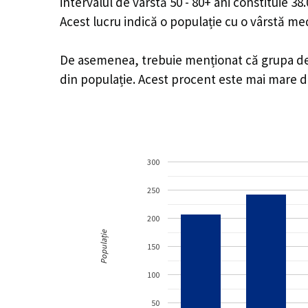
intervalul de vârstă 50 - 80+ ani constituie 3
Acest lucru indică o populație cu o vârstă m
De asemenea, trebuie menționat că grupa de vâ
din populație. Acest procent este mai mare 
300
250
200
Populație
150
100
50