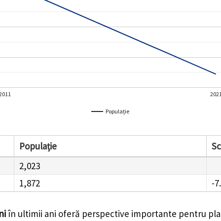
2011
202
Populație
Populație
S
2,023
1,872
-7
ni
în ultimii ani oferă perspective importante pentru pla