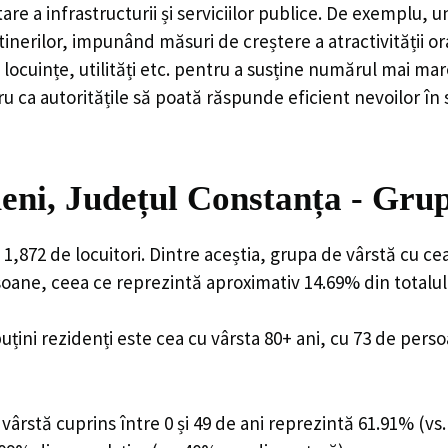
are a infrastructurii și serviciilor publice. De exemplu
rilor, impunând măsuri de creștere a atractivității ora
locuințe, utilități etc. pentru a susține numărul mai mar
u ca autoritățile să poată răspunde eficient nevoilor în
ni, Județul Constanța - Grup
,872 de locuitori. Dintre aceștia, grupa de vârstă cu ce
rsoane, ceea ce reprezintă aproximativ 14.69% din totalul
uțini rezidenți este cea cu vârsta 80+ ani, cu 73 de pers
ârstă cuprins între 0 și 49 de ani reprezintă 61.91% (vs.