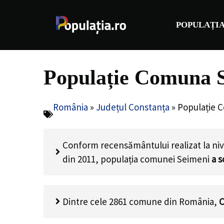
Sari
la
POPULAȚIA
conținut
Populație Comuna S
România
»
Județul Constanța
»
Populație 
Conform recensământului realizat la niv
din 2011, populația comunei Seimeni
a s
Dintre cele 2861 comune din România,
C