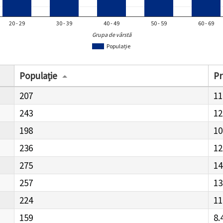
20 - 29
30 - 39
40 - 49
50 - 59
60 - 69
Grupa de vârstă
Populație
Populație
Pr
207
11
243
12
198
10
236
12
275
14
257
13
224
11
159
8.