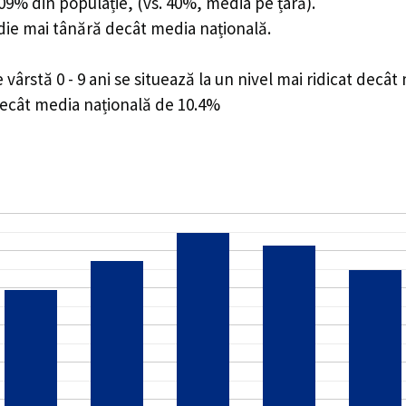
8.09% din populație, (vs. 40%, media pe țară).
edie mai tânără decât media națională.
rstă 0 - 9 ani se situează la un nivel mai ridicat decât
decât media națională de 10.4%