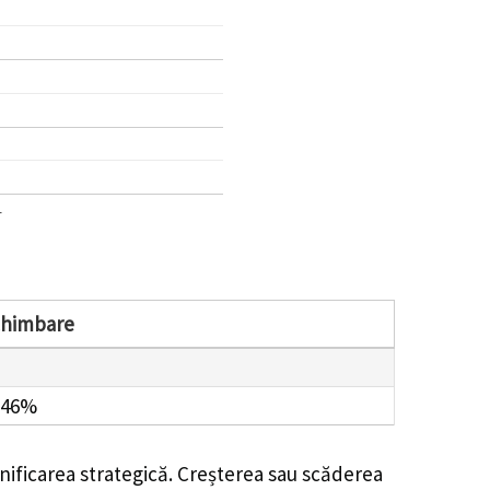
1
chimbare
.46%
nificarea strategică. Creșterea sau scăderea