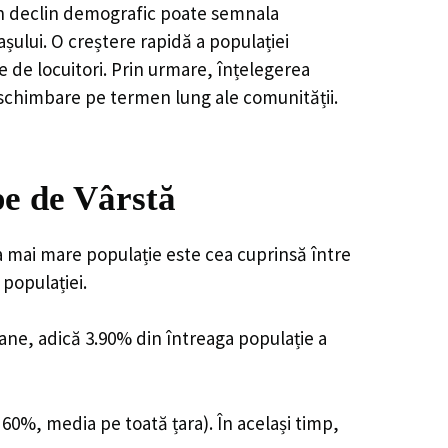
, un declin demografic poate semnala
șului. O creștere rapidă a populației
e de locuitori. Prin urmare, înțelegerea
 schimbare pe termen lung ale comunității.
e de Vârstă
a mai mare populație este cea cuprinsă între
 populației.
oane, adică 3.90% din întreaga populație a
 60%, media pe toată țara). În același timp,