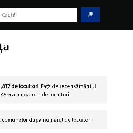
aută
ța
1,872
de locuitori.
Față de recensământul
.46% a numărului de locuitori
.
 comunelor după numărul de locuitori.