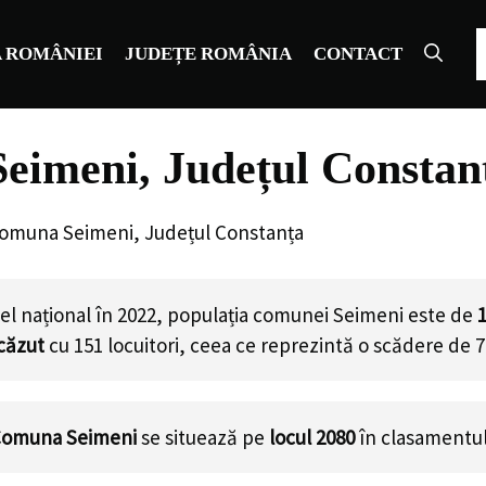
C
 ROMÂNIEI
JUDEȚE ROMÂNIA
CONTACT
eimeni, Județul Constan
Comuna Seimeni, Județul Constanța
el național în 2022, populația comunei Seimeni este de
căzut
cu
151
locuitori, ceea ce reprezintă o scădere de 7
omuna Seimeni
se situează pe
locul 2080
în clasamentul