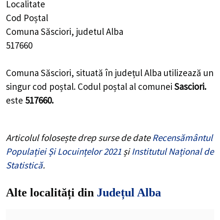
Localitate
Cod Poștal
Comuna Săsciori, judetul Alba
517660
Comuna Săsciori, situată în județul Alba utilizează un
singur cod poștal. Codul poștal al comunei
Sasciori.
este
517660.
Articolul folosește drep surse de date
Recensământul
Populației Și Locuințelor 2021
și
Institutul Național de
Statistică
.
Alte localități din
Județul Alba