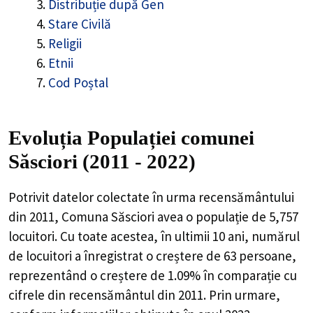
Distribuție după Gen
Stare Civilă
Religii
Etnii
Cod Poștal
Evoluția Populației comunei
Săsciori (2011 - 2022)
Potrivit datelor colectate în urma recensământului
din 2011,
Comuna Săsciori
avea o populație de
5,757
locuitori. Cu toate acestea, în ultimii 10 ani, numărul
de locuitori a înregistrat o
creștere de
63
persoane,
reprezentând o
creștere de 1.09%
în comparație cu
cifrele din recensământul din 2011. Prin urmare,