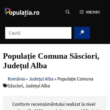
Sari
la
MENIU
conținut
Caută
Populație Comuna Săsciori,
Județul Alba
România
»
Județul Alba
»
Populație Comuna
Săsciori, Județul Alba
Conform recensământului realizat la nivel