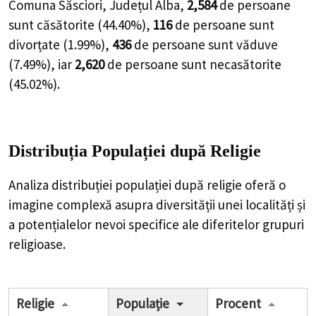
Comuna Săsciori, Județul Alba,
2,584
de
persoane
sunt căsătorite (
44.40%
),
116
de
persoane
sunt
divorțate (
1.99%
),
436
de
persoane
sunt văduve
(
7.49%
), iar
2,620
de
persoane
sunt necasătorite
(
45.02%
).
Distribuția Populației
după Religie
Analiza distribuției populației după religie oferă o
imagine complexă asupra diversității unei localități și
a potențialelor nevoi specifice ale diferitelor grupuri
religioase.
Religie
Populație
Procent