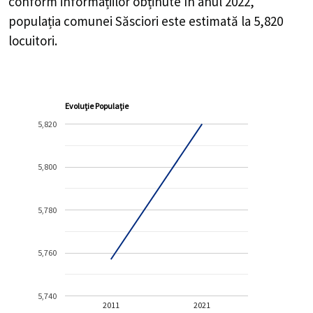
conform informațiilor obținute în anul 2022,
populația comunei Săsciori este estimată la
5,820
locuitori.
Evoluție Populație
5,820
5,800
5,780
5,760
5,740
2011
2021