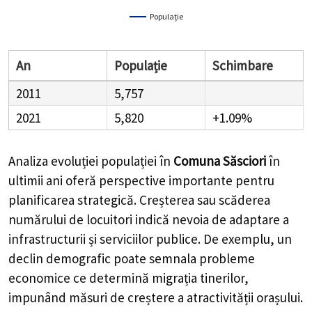
Populație
An
Populație
Schimbare
2011
5,757
2021
5,820
+1.09%
Analiza evoluției populației în
Comuna Săsciori
în
ultimii ani oferă perspective importante pentru
planificarea strategică. Creșterea sau scăderea
numărului de locuitori indică nevoia de adaptare a
infrastructurii și serviciilor publice. De exemplu, un
declin demografic poate semnala probleme
economice ce determină migrația tinerilor,
impunând măsuri de creștere a atractivității orașului.