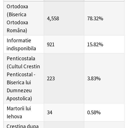
Ortodoxa
(Biserica
4,558
78.32%
Ortodoxa
Româna)
Informatie
921
15.82%
indisponibila
Penticostala
(Cultul Crestin
Penticostal -
223
3.83%
Biserica lui
Dumnezeu
Apostolica)
Martorii lui
34
0.58%
Iehova
Crestina dupa