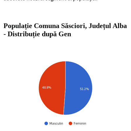
Populație Comuna Săsciori, Județul Alba
-
Distribuție
după Gen
48.8%
51.2%
Masculin
Feminin