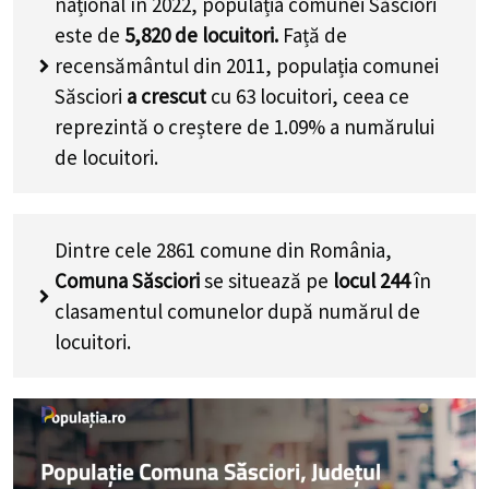
național în 2022, populația comunei Săsciori
este de
5,820
de locuitori.
Față de
recensământul din 2011, populația comunei
Săsciori
a crescut
cu
63
locuitori, ceea ce
reprezintă o creștere de 1.09% a numărului
de locuitori
.
Dintre cele 2861 comune din România,
Comuna Săsciori
se situează pe
locul 244
în
clasamentul comunelor după numărul de
locuitori.