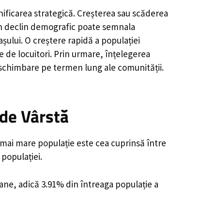
nificarea strategică. Creșterea sau scăderea
, un declin demografic poate semnala
șului. O creștere rapidă a populației
e de locuitori. Prin urmare, înțelegerea
 schimbare pe termen lung ale comunității.
de Vârstă
 mai mare populație este cea cuprinsă între
 populației.
oane, adică 3.91% din întreaga populație a