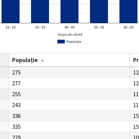
20 - 29
30 - 39
40 - 49
50 - 59
60 - 69
Grupa de vârstă
Populație
Populație
P
275
12
277
12
255
11
243
11
336
15
335
15
229
10