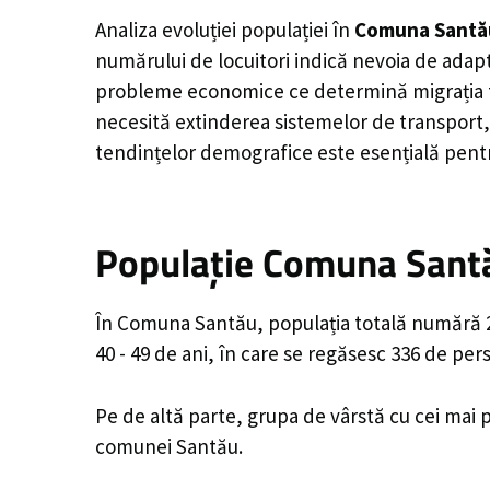
Analiza evoluției populației în
Comuna Santă
numărului de locuitori indică nevoia de adapt
probleme economice ce determină migrația tine
necesită extinderea sistemelor de transport, 
tendințelor demografice este esențială pentr
Populație Comuna Santă
În Comuna Santău, populația totală numără 2,
40 - 49 de ani, în care se regăsesc 336 de pe
Pe de altă parte, grupa de vârstă cu cei mai p
comunei Santău.