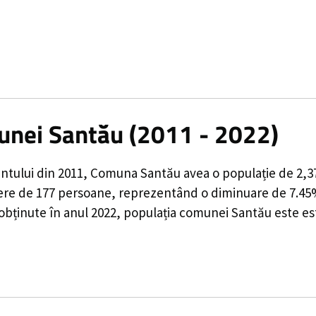
munei Santău (2011 - 2022)
ntului din 2011,
Comuna Santău
avea o populație de
2,3
ere de
177
persoane, reprezentând o
diminuare de 7.4
 obținute în anul 2022, populația comunei Santău este e