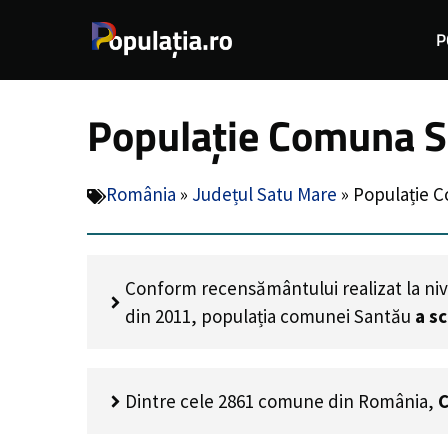
Sari
P
la
conținut
Populație Comuna S
România
»
Județul Satu Mare
»
Populație 
Conform recensământului realizat la niv
din 2011, populația comunei Santău
a s
Dintre cele 2861 comune din România,