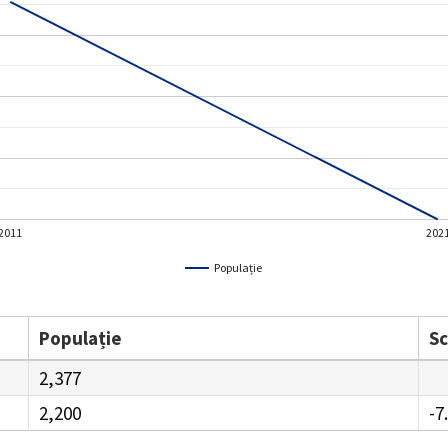
2011
202
Populație
Populație
S
2,377
2,200
-7