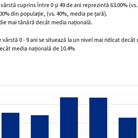
ârstă cuprins între 0 și 49 de ani reprezintă 63.00% (vs.
7.00% din populație, (vs. 40%, media pe țară).
edie mai tânără decât media națională.
rstă 0 - 9 ani se situează la un nivel mai ridicat decât
decât media națională de 10.4%