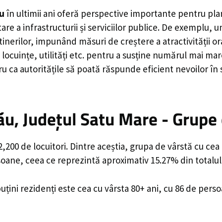
u
în ultimii ani oferă perspective importante pentru pla
are a infrastructurii și serviciilor publice. De exemplu
rilor, impunând măsuri de creștere a atractivității ora
locuințe, utilități etc. pentru a susține numărul mai mar
u ca autoritățile să poată răspunde eficient nevoilor în
u, Județul Satu Mare - Grupe 
200 de locuitori. Dintre aceștia, grupa de vârstă cu cea
rsoane, ceea ce reprezintă aproximativ 15.27% din totalul
uțini rezidenți este cea cu vârsta 80+ ani, cu 86 de pers