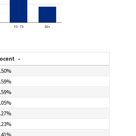
70 - 79
80+
rocent
.50%
.59%
.59%
.05%
.27%
.23%
.41%