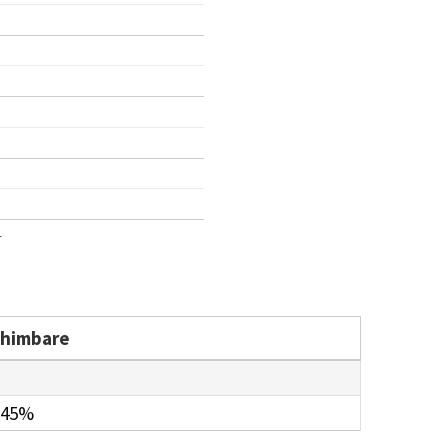
1
chimbare
.45%