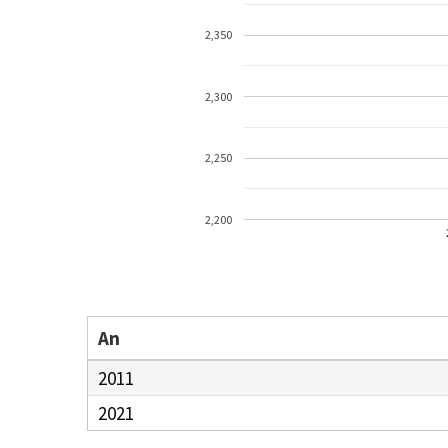
2,350
2,300
2,250
2,200
An
2011
2021