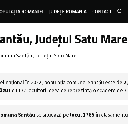
OPULAȚIA ROMÂNIEI
JUDEȚE ROMÂNIA
CONTACT
antău, Județul Satu Mare
Comuna Santău, Județul Satu Mare
el național în 2022, populația comunei Santău este de
2
căzut
cu
177
locuitori, ceea ce reprezintă o scădere de 7
Comuna Santău
se situează pe
locul 1765
în clasamentu