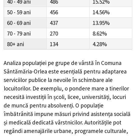
40 - 49
486
15.52%
50 - 59
456
14.56%
60 - 69
437
13.95%
70 - 79
270
8.62%
80+
134
4.28%
Analiza populației pe grupe de vârstă în
Comuna
Sântămăria-Orlea
este esențială pentru adaptarea
serviciilor publice la nevoile în schimbare ale
locuitorilor. De exemplu, o pondere mare a tinerilor
necesită investiții în școli, licee, universități, locuri
de muncă pentru absolvenți. O populație
îmbătrânită impune măsuri privind asistența socială
și medicală dedicată vârstnicilor. Autoritățile pot
regândi amenajările urbane, programele culturale,