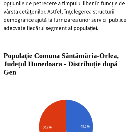
opțiunile de petrecere a timpului liber în funcție de
vârsta cetățenilor. Astfel, înțelegerea structurii
demografice ajută la furnizarea unor servicii publice
adecvate fiecărui segment al populației.
Populație Comuna Sântămăria-Orlea,
Județul Hunedoara
-
Distribuție
după
Gen
49.3%
50.7%