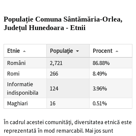
Populație Comuna Sântămăria-Orlea,
Județul Hunedoara - Etnii
Etnie
Populație
Procent
Români
2,721
86.88%
Romi
266
8.49%
Informatie
124
3.96%
indisponibila
Maghiari
16
0.51%
În cadrul acestei comunități, diversitatea etnică este
reprezentată în mod remarcabil. Mai jos sunt