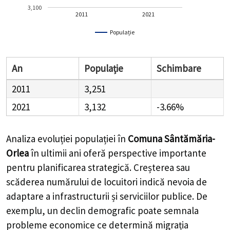
3,100
2011
2021
Populație
An
Populație
Schimbare
2011
3,251
2021
3,132
-3.66%
Analiza evoluției populației în
Comuna Sântămăria-
Orlea
în ultimii ani oferă perspective importante
pentru planificarea strategică. Creșterea sau
scăderea numărului de locuitori indică nevoia de
adaptare a infrastructurii și serviciilor publice. De
exemplu, un declin demografic poate semnala
probleme economice ce determină migrația