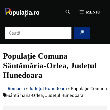
Sari
la
MENIU
conținut
Caută
Populație Comuna
Sântămăria-Orlea, Județul
Hunedoara
România
»
Județul Hunedoara
»
Populație Comuna
Sântămăria-Orlea, Județul Hunedoara