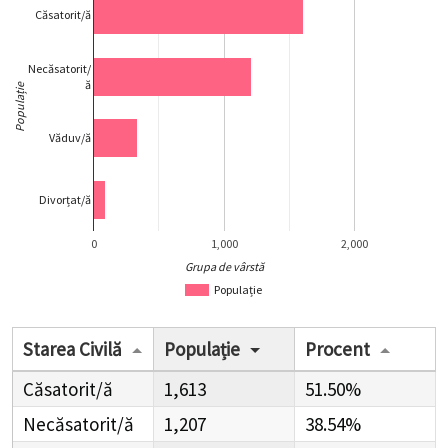
Căsatorit/ă
Necăsatorit/
ă
Populație
Văduv/ă
Divorțat/ă
0
1,000
2,000
Grupa de vârstă
Populație
Starea Civilă
Populație
Procent
Căsatorit/ă
1,613
51.50%
Necăsatorit/ă
1,207
38.54%