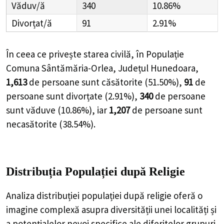
Văduv/ă
340
10.86%
Divorțat/ă
91
2.91%
În ceea ce privește starea civilă, în Populație
Comuna Sântămăria-Orlea, Județul Hunedoara,
1,613
de
persoane
sunt căsătorite (
51.50%
),
91
de
persoane
sunt divorțate (
2.91%
),
340
de
persoane
sunt văduve (
10.86%
), iar
1,207
de
persoane
sunt
necasătorite (
38.54%
).
Distribuția Populației
după Religie
Analiza distribuției populației după religie oferă o
imagine complexă asupra diversității unei localități și
a potențialelor nevoi specifice ale diferitelor grupuri