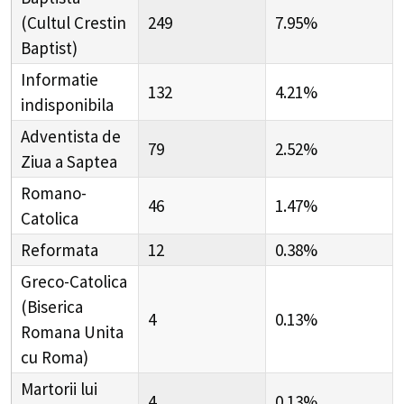
(Cultul Crestin
249
7.95%
Baptist)
Informatie
132
4.21%
indisponibila
Adventista de
79
2.52%
Ziua a Saptea
Romano-
46
1.47%
Catolica
Reformata
12
0.38%
Greco-Catolica
(Biserica
4
0.13%
Romana Unita
cu Roma)
Martorii lui
4
0.13%