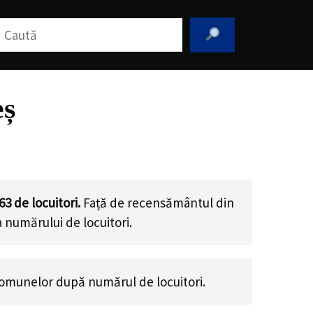
aută
eș
63
de locuitori.
Față de recensământul din
a numărului de locuitori
.
omunelor după numărul de locuitori.