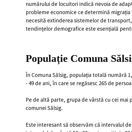
numărului de locuitori indică nevoia de adapt
probleme economice ce determină migrația tine
necesită extinderea sistemelor de transport, 
tendințelor demografice este esențială pentr
Populație Comuna Sălsi
În Comuna Sălsig, populația totală numără 1,6
- 49 de ani, în care se regăsesc 265 de perso
Pe de altă parte, grupa de vârstă cu cei mai p
comunei Sălsig.
Este interesant să observăm că intervalul de v