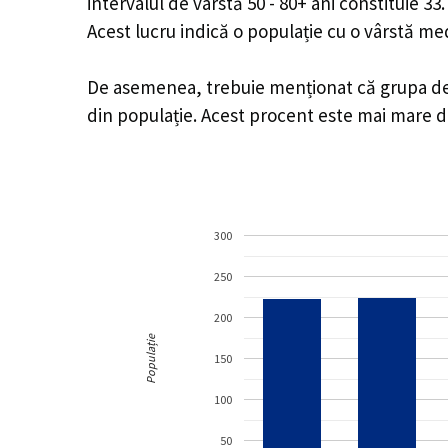
intervalul de vârstă 50 - 80+ ani constituie 3
Acest lucru indică o populație cu o vârstă m
De asemenea, trebuie menționat că grupa de vâ
din populație. Acest procent este mai mare 
300
250
200
Populație
150
100
50