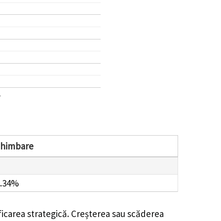
1
chimbare
.34%
ficarea strategică. Creșterea sau scăderea