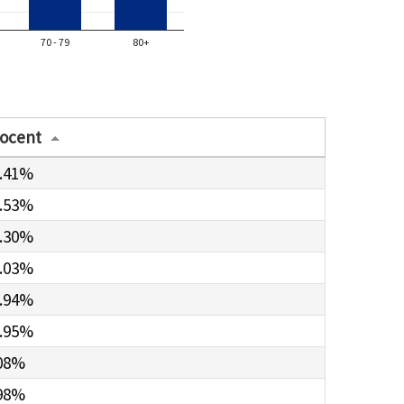
70 - 79
80+
ocent
.41%
.53%
.30%
.03%
.94%
.95%
08%
98%