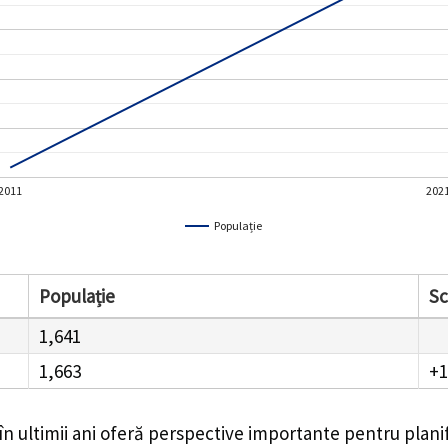
2011
202
Populație
Populație
S
1,641
1,663
+1
în ultimii ani oferă perspective importante pentru plani