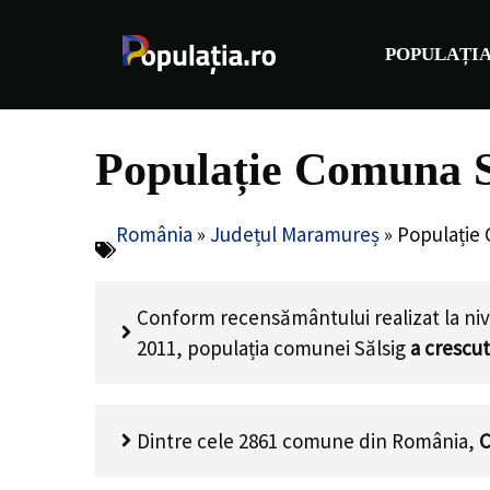
Sari
la
POPULAȚIA
conținut
Populație Comuna S
România
»
Județul Maramureș
»
Populație
Conform recensământului realizat la niv
2011, populația comunei Sălsig
a crescut
Dintre cele 2861 comune din România,
C