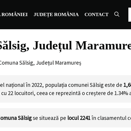
C
 ROMÂNIEI
JUDEȚE ROMÂNIA
CONTACT
ălsig, Județul Maramur
 Comuna Sălsig, Județul Maramureș
el național în 2022, populația comunei Sălsig este de
1,6
cu
22
locuitori, ceea ce reprezintă o creștere de 1.34% 
omuna Sălsig
se situează pe
locul 2241
în clasamentul c