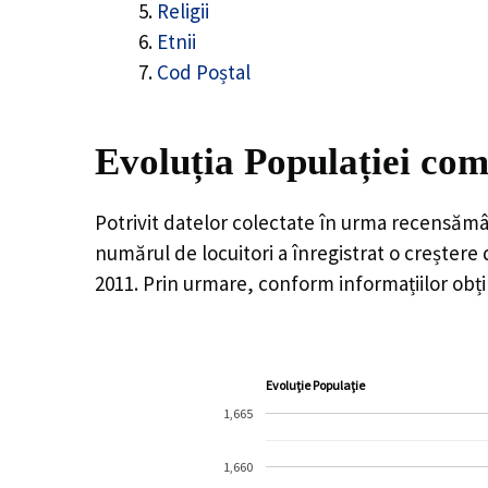
Religii
Etnii
Cod Poștal
Evoluția Populației com
Potrivit datelor colectate în urma recensămâ
numărul de locuitori a înregistrat o
creștere
2011. Prin urmare, conform informațiilor obți
Evoluție Populație
1,665
1,660