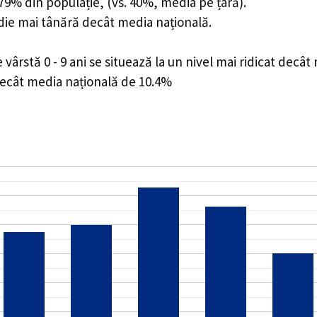
3.79% din populație, (vs. 40%, media pe țară).
edie mai tânără decât media națională.
rstă 0 - 9 ani se situează la un nivel mai ridicat decât
decât media națională de 10.4%