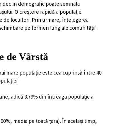
, un declin demografic poate semnala
șului. O creștere rapidă a populației
e de locuitori. Prin urmare, înțelegerea
 schimbare pe termen lung ale comunității.
e de Vârstă
mai mare populație este cea cuprinsă între 40
pulației.
oane, adică 3.79% din întreaga populație a
 60%, media pe toată țara). În același timp,