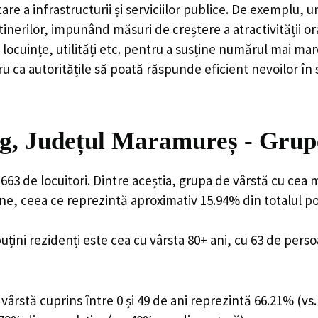
are a infrastructurii și serviciilor publice. De exemplu
rilor, impunând măsuri de creștere a atractivității ora
locuințe, utilități etc. pentru a susține numărul mai mar
u ca autoritățile să poată răspunde eficient nevoilor în
g, Județul Maramureș - Grup
63 de locuitori. Dintre aceștia, grupa de vârstă cu cea 
ane, ceea ce reprezintă aproximativ 15.94% din totalul po
uțini rezidenți este cea cu vârsta 80+ ani, cu 63 de pers
ârstă cuprins între 0 și 49 de ani reprezintă 66.21% (vs.