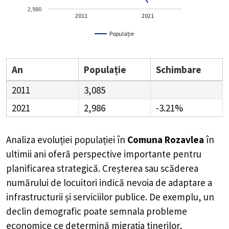
2,980
2011
2021
Populație
An
Populație
Schimbare
2011
3,085
2021
2,986
-3.21%
Analiza evoluției populației în
Comuna Rozavlea
în
ultimii ani oferă perspective importante pentru
planificarea strategică. Creșterea sau scăderea
numărului de locuitori indică nevoia de adaptare a
infrastructurii și serviciilor publice. De exemplu, un
declin demografic poate semnala probleme
economice ce determină migrația tinerilor,