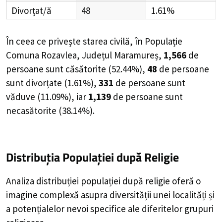
Divorțat/ă
48
1.61%
În ceea ce privește starea civilă, în Populație
Comuna Rozavlea, Județul Maramureș,
1,566
de
persoane
sunt căsătorite (
52.44%
),
48
de
persoane
sunt divorțate (
1.61%
),
331
de
persoane
sunt
văduve (
11.09%
), iar
1,139
de
persoane
sunt
necasătorite (
38.14%
).
Distribuția Populației
după Religie
Analiza distribuției populației după religie oferă o
imagine complexă asupra diversității unei localități și
a potențialelor nevoi specifice ale diferitelor grupuri