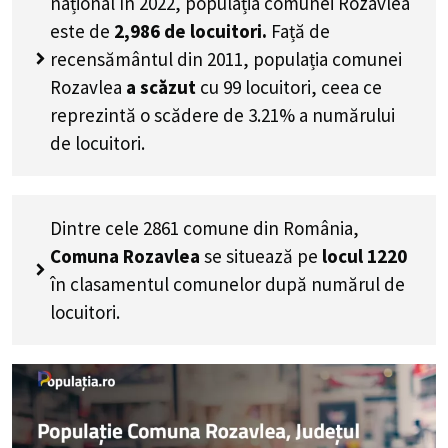
național în 2022, populația comunei Rozavlea
este de
2,986
de locuitori.
Față de
recensământul din 2011, populația comunei
Rozavlea
a scăzut
cu
99
locuitori, ceea ce
reprezintă o scădere de 3.21% a numărului
de locuitori
.
Dintre cele 2861 comune din România,
Comuna Rozavlea
se situează pe
locul 1220
în clasamentul comunelor după numărul de
locuitori.