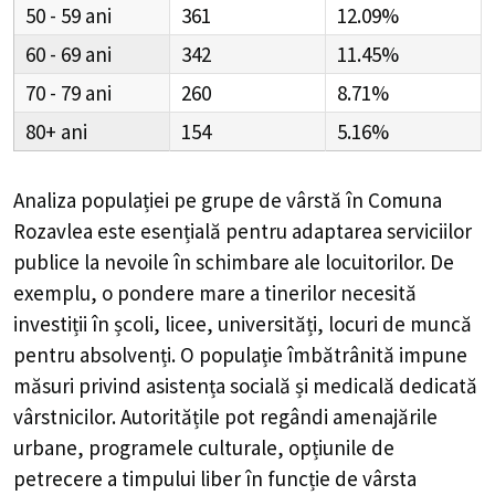
50 - 59
361
12.09%
60 - 69
342
11.45%
70 - 79
260
8.71%
80+
154
5.16%
Analiza populației pe grupe de vârstă în
Comuna
Rozavlea
este esențială pentru adaptarea serviciilor
publice la nevoile în schimbare ale locuitorilor. De
exemplu, o pondere mare a tinerilor necesită
investiții în școli, licee, universități, locuri de muncă
pentru absolvenți. O populație îmbătrânită impune
măsuri privind asistența socială și medicală dedicată
vârstnicilor. Autoritățile pot regândi amenajările
urbane, programele culturale, opțiunile de
petrecere a timpului liber în funcție de vârsta