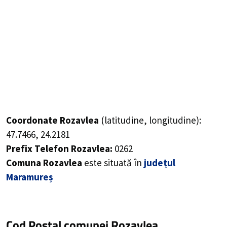
Coordonate Rozavlea
(latitudine, longitudine):
47.7466
,
24.2181
Prefix Telefon Rozavlea:
0262
Comuna Rozavlea
este situată în
județul
Maramureș
Cod Poștal comunei Rozavlea