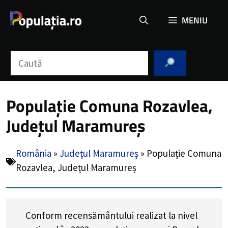
Sari
MENIU
la
conținut
Caută
Populație Comuna Rozavlea,
Județul Maramureș
România
»
Județul Maramureș
»
Populație Comuna
Rozavlea, Județul Maramureș
Conform recensământului realizat la nivel