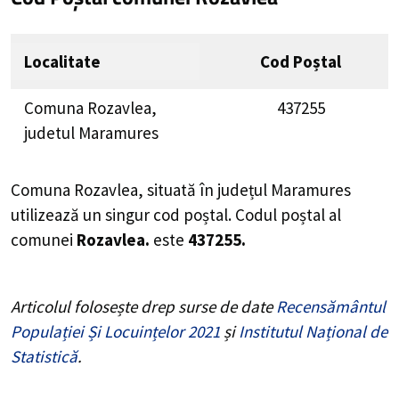
Localitate
Cod Poștal
Comuna Rozavlea,
437255
judetul Maramures
Comuna Rozavlea, situată în județul Maramures
utilizează un singur cod poștal. Codul poștal al
comunei
Rozavlea.
este
437255.
Articolul folosește drep surse de date
Recensământul
Populației Și Locuințelor 2021
și
Institutul Național de
Statistică
.