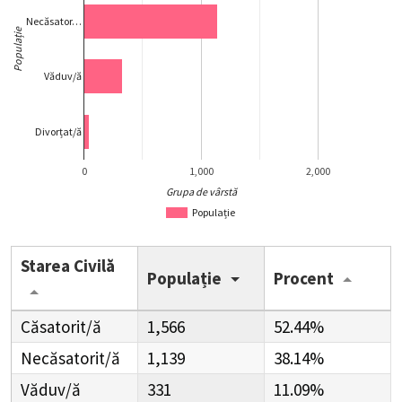
Necăsator…
Populație
Văduv/ă
Divorțat/ă
0
1,000
2,000
Grupa de vârstă
Populație
Starea Civilă
Populație
Procent
Căsatorit/ă
1,566
52.44%
Necăsatorit/ă
1,139
38.14%
Văduv/ă
331
11.09%