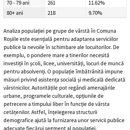
70 - 79
261
11.62%
80+
218
9.70%
Analiza populației pe grupe de vârstă în
Comuna
Roșiile
este esențială pentru adaptarea serviciilor
publice la nevoile în schimbare ale locuitorilor. De
exemplu, o pondere mare a tinerilor necesită
investiții în școli, licee, universități, locuri de muncă
pentru absolvenți. O populație îmbătrânită impune
măsuri privind asistența socială și medicală dedicată
vârstnicilor. Autoritățile pot regândi amenajările
urbane, programele culturale, opțiunile de
petrecere a timpului liber în funcție de vârsta
cetățenilor. Astfel, înțelegerea structurii
demografice ajută la furnizarea unor servicii publice
adecvate fiecărui segment al populației.