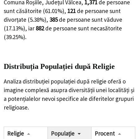
Comuna Roșiile, Județul Vâlcea,
1,371
de
persoane
sunt căsătorite (
61.01%
),
121
de
persoane
sunt
divorțate (
5.38%
),
385
de
persoane
sunt văduve
(
17.13%
), iar
882
de
persoane
sunt necasătorite
(
39.25%
).
Distribuția Populației
după Religie
Analiza distribuției populației după religie oferă o
imagine complexă asupra diversității unei localități și
a potențialelor nevoi specifice ale diferitelor grupuri
religioase.
Religie
Populație
Procent