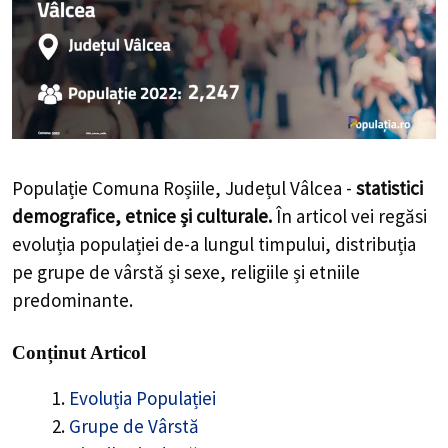
Populație Comuna Roșiile, Județul Vâlcea -
statistici
demografice, etnice și culturale.
În articol vei regăsi
evoluția populației de-a lungul timpului, distribuția
pe grupe de vârstă și sexe, religiile și etniile
predominante.
Conținut Articol
Evoluția Populației
Grupe de Vârstă