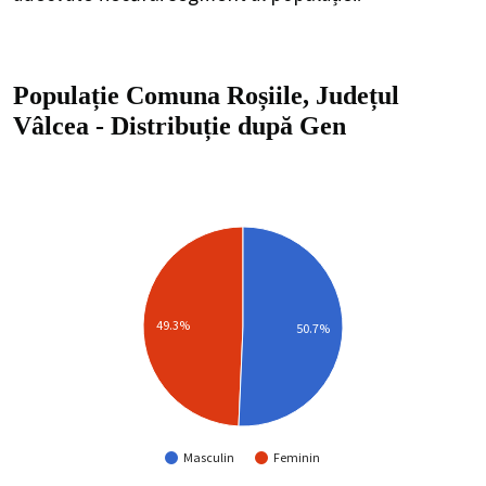
Populație Comuna Roșiile, Județul
Vâlcea
-
Distribuție
după Gen
49.3%
50.7%
Masculin
Feminin