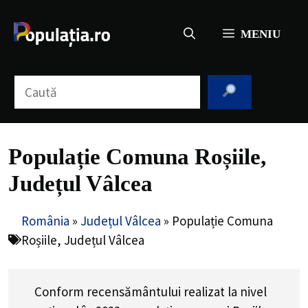
Sari
la
MENIU
conținut
Caută
Populație Comuna Roșiile,
Județul Vâlcea
România
»
Județul Vâlcea
»
Populație Comuna
Roșiile, Județul Vâlcea
Conform recensământului realizat la nivel