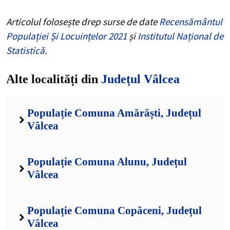
Articolul folosește drep surse de date
Recensământul
Populației Și Locuințelor 2021
și
Institutul Național de
Statistică
.
Alte localități din
Județul Vâlcea
Populație Comuna Amărăști, Județul
Vâlcea
Populație Comuna Alunu, Județul
Vâlcea
Populație Comuna Copăceni, Județul
Vâlcea