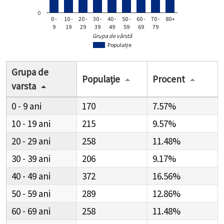
0
0 -
10 -
20 -
30 -
40 -
50 -
60 -
70 -
80+
9
19
29
39
49
59
69
79
Grupa de vârstă
Populație
Grupa de
Populație
Procent
varsta
0 - 9
170
7.57%
10 - 19
215
9.57%
20 - 29
258
11.48%
30 - 39
206
9.17%
40 - 49
372
16.56%
50 - 59
289
12.86%
60 - 69
258
11.48%