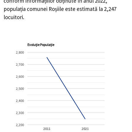
conform informațiilor obținute în anul 2022,
populația comunei Roșiile este estimată la
2,247
locuitori.
Evoluție Populație
2,800
2,700
2,600
2,500
2,400
2,300
2,200
2011
2021