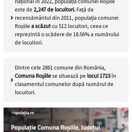
național în 2022, populația comunei Roșiile
este de
2,247
de locuitori.
Față de
recensământul din 2011, populația comunei
Roșiile
a scăzut
cu
512
locuitori, ceea ce
reprezintă o scădere de 18.56% a numărului
de locuitori
.
Dintre cele 2861 comune din România,
Comuna Roșiile
se situează pe
locul 1723
în
clasamentul comunelor după numărul de
locuitori.