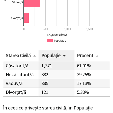
Văduv/ă
Divorțat/ă
0
500
1,000
1,500
Grupa de vârstă
Populație
Starea Civilă
Populație
Procent
Căsatorit/ă
1,371
61.01%
Necăsatorit/ă
882
39.25%
Văduv/ă
385
17.13%
Divorțat/ă
121
5.38%
În ceea ce privește starea civilă, în Populație