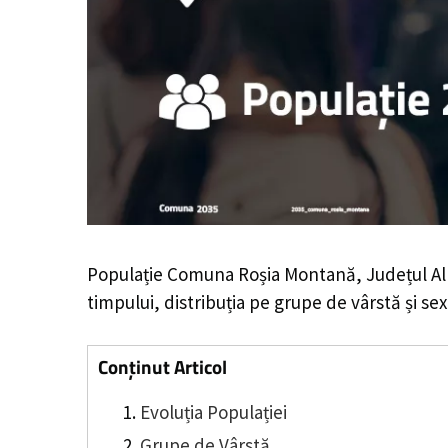
Populație Comuna Roșia Montană, Județul Al
timpului, distribuția pe grupe de vârstă și sex
Conținut Articol
Evoluția Populației
Grupe de Vârstă