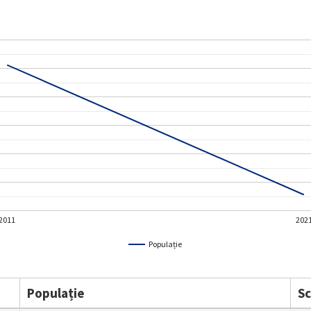
2011
202
Populație
Populație
S