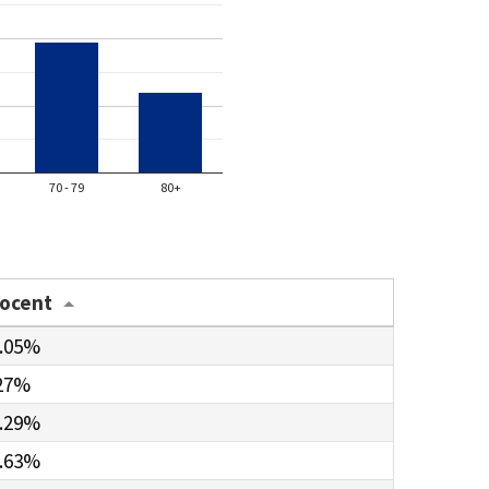
70 - 79
80+
rocent
.05%
27%
.29%
.63%