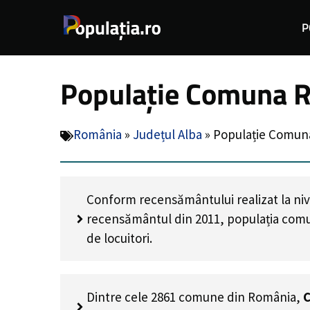
Sari
P
la
conținut
Populație Comuna R
România
»
Județul Alba
»
Populație Comuna
Conform recensământului realizat la niv
recensământul din 2011, populația com
de locuitori
.
Dintre cele 2861 comune din România,
C