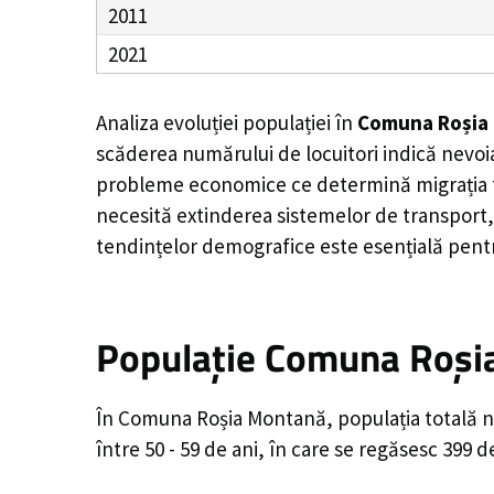
2011
2021
Analiza evoluției populației în
Comuna Roșia
scăderea numărului de locuitori indică nevoia
probleme economice ce determină migrația tine
necesită extinderea sistemelor de transport, 
tendințelor demografice este esențială pentr
Populație Comuna Roșia
În Comuna Roșia Montană, populația totală nu
între 50 - 59 de ani, în care se regăsesc 399 