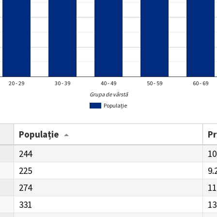
20 - 29
30 - 39
40 - 49
50 - 59
60 - 69
Grupa de vârstă
Populație
Populație
P
244
10
225
9.
274
11
331
13