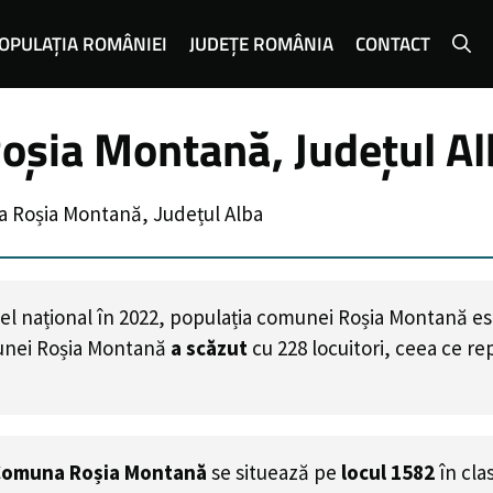
OPULAȚIA ROMÂNIEI
JUDEȚE ROMÂNIA
CONTACT
oșia Montană, Județul Al
 Roșia Montană, Județul Alba
el național în 2022, populația comunei Roșia Montană e
unei Roșia Montană
a scăzut
cu
228
locuitori, ceea ce r
omuna Roșia Montană
se situează pe
locul 1582
în cl