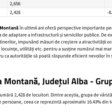
2,656
2,428
-8
 Montană
în ultimii ani oferă perspective importante pen
 de adaptare a infrastructurii și serviciilor publice. D
rilor, impunând măsuri de creștere a atractivității ora
locuințe, utilități etc. pentru a susține numărul mai mar
u ca autoritățile să poată răspunde eficient nevoilor în
 Montană, Județul Alba - Gru
mără 2,428 de locuitori. Dintre aceștia, grupa de vârst
de persoane, ceea ce reprezintă aproximativ 16.43% din to