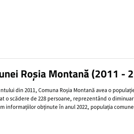
munei Roșia Montană (2011 - 
ntului din 2011,
Comuna Roșia Montană
avea o populați
rat o
scădere de
228
persoane, reprezentând o
diminuar
m informațiilor obținute în anul 2022, populația comune