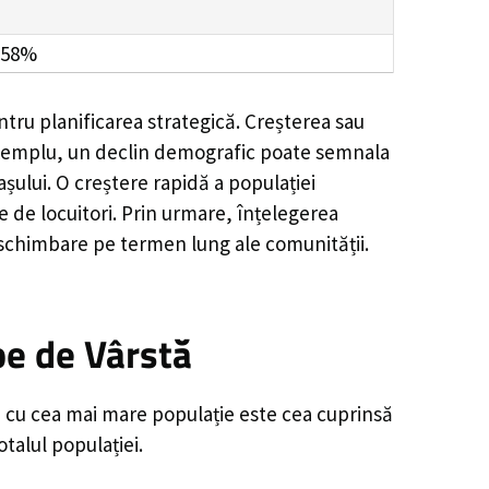
.58%
tru planificarea strategică. Creșterea sau
e exemplu, un declin demografic poate semnala
șului. O creștere rapidă a populației
e de locuitori. Prin urmare, înțelegerea
 schimbare pe termen lung ale comunității.
pe de Vârstă
ă cu cea mai mare populație este cea cuprinsă
talul populației.