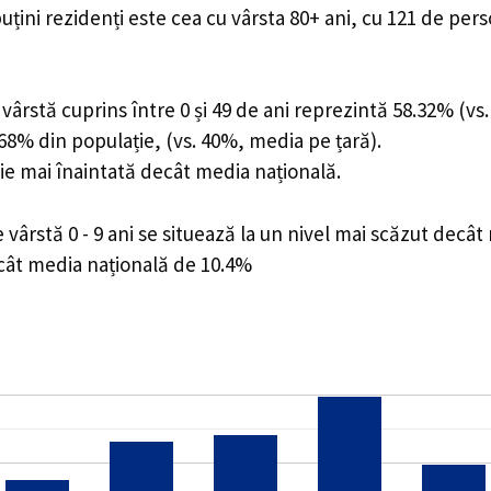
uțini rezidenți este cea cu vârsta 80+ ani, cu 121 de per
ârstă cuprins între 0 și 49 de ani reprezintă 58.32% (vs.
1.68% din populație, (vs. 40%, media pe țară).
ie mai înaintată decât media națională.
ârstă 0 - 9 ani se situează la un nivel mai scăzut decât
ecât media națională de 10.4%