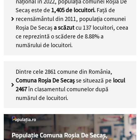
național în 2022, populația comunei Roșia De
Secaș este de
1,405
de locuitori.
Față de
recensământul din 2011, populația comunei
Roșia De Secaș
a scăzut
cu
137
locuitori, ceea
ce reprezintă o scădere de 8.88% a
numărului de locuitori
.
Dintre cele 2861 comune din România,
Comuna Roșia De Secaș
se situează pe
locul
2467
în clasamentul comunelor după
numărul de locuitori.