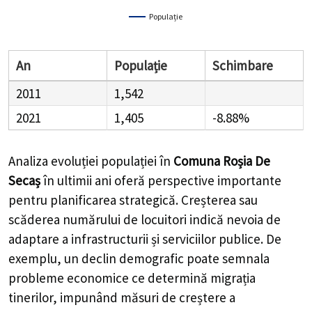
Populație
An
Populație
Schimbare
2011
1,542
2021
1,405
-8.88%
Analiza evoluției populației în
Comuna Roșia De
Secaș
în ultimii ani oferă perspective importante
pentru planificarea strategică. Creșterea sau
scăderea numărului de locuitori indică nevoia de
adaptare a infrastructurii și serviciilor publice. De
exemplu, un declin demografic poate semnala
probleme economice ce determină migrația
tinerilor, impunând măsuri de creștere a