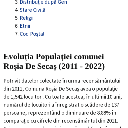
Distribuție după Gen
Stare Civilă
Religii
Etnii
Cod Poștal
Evoluția Populației comunei
Roșia De Secaș (2011 - 2022)
Potrivit datelor colectate în urma recensământului
din 2011,
Comuna Roșia De Secaș
avea o populație
de
1,542
locuitori. Cu toate acestea, în ultimii 10 ani,
numărul de locuitori a înregistrat o
scădere de
137
persoane, reprezentând o
diminuare de 8.88%
în
comparație cu cifrele din recensământul din 2011.