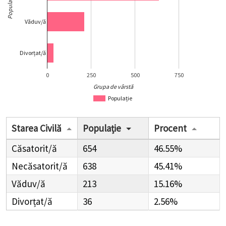
Populație
Văduv/ă
Divorțat/ă
0
250
500
750
Grupa de vârstă
Populație
Starea Civilă
Populație
Procent
Căsatorit/ă
654
46.55%
Necăsatorit/ă
638
45.41%
Văduv/ă
213
15.16%
Divorțat/ă
36
2.56%