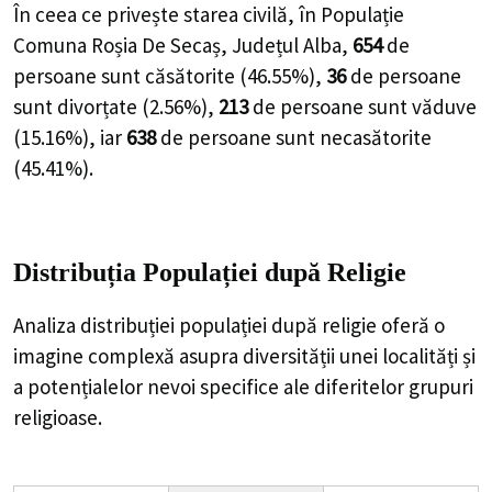
În ceea ce privește starea civilă, în Populație
Comuna Roșia De Secaș, Județul Alba,
654
de
persoane
sunt căsătorite (
46.55%
),
36
de
persoane
sunt divorțate (
2.56%
),
213
de
persoane
sunt văduve
(
15.16%
), iar
638
de
persoane
sunt necasătorite
(
45.41%
).
Distribuția Populației
după Religie
Analiza distribuției populației după religie oferă o
imagine complexă asupra diversității unei localități și
a potențialelor nevoi specifice ale diferitelor grupuri
religioase.