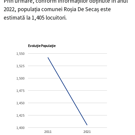
Prin urmare, conform informațiilor obținute în anul
2022, populația comunei Roșia De Secaș este
estimată la
1,405
locuitori.
Evoluție Populație
1,550
1,525
1,500
1,475
1,450
1,425
1,400
2011
2021