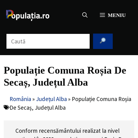
Sari
la
MENIU
conținut
Caută
Populație Comuna Roșia De
Secaș, Județul Alba
România
»
Județul Alba
»
Populație Comuna Roșia
De Secaș, Județul Alba
Conform recensământului realizat la nivel