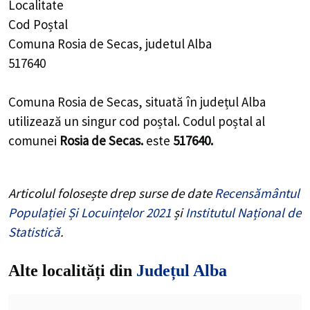
Localitate
Cod Poștal
Comuna Rosia de Secas, judetul Alba
517640
Comuna Rosia de Secas, situată în județul Alba
utilizează un singur cod poștal. Codul poștal al
comunei
Rosia de Secas.
este
517640.
Articolul folosește drep surse de date
Recensământul
Populației Și Locuințelor 2021
și
Institutul Național de
Statistică
.
Alte localități din
Județul Alba