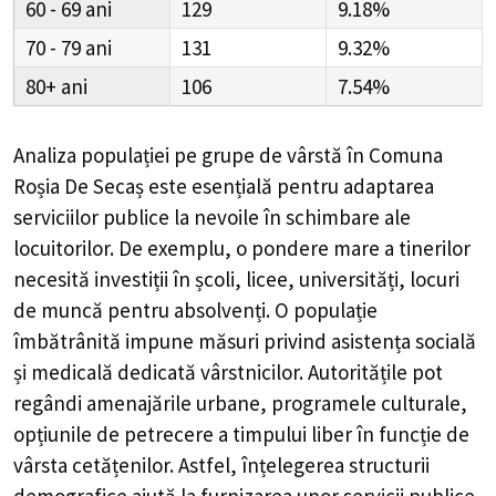
60 - 69
129
9.18%
70 - 79
131
9.32%
80+
106
7.54%
Analiza populației pe grupe de vârstă în
Comuna
Roșia De Secaș
este esențială pentru adaptarea
serviciilor publice la nevoile în schimbare ale
locuitorilor. De exemplu, o pondere mare a tinerilor
necesită investiții în școli, licee, universități, locuri
de muncă pentru absolvenți. O populație
îmbătrânită impune măsuri privind asistența socială
și medicală dedicată vârstnicilor. Autoritățile pot
regândi amenajările urbane, programele culturale,
opțiunile de petrecere a timpului liber în funcție de
vârsta cetățenilor. Astfel, înțelegerea structurii
demografice ajută la furnizarea unor servicii publice