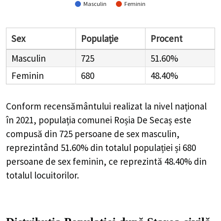
Masculin
Feminin
Sex
Populație
Procent
Masculin
725
51.60%
Feminin
680
48.40%
Conform recensământului realizat la nivel național
în 2021, populația comunei Roșia De Secaș este
compusă din
725
persoane de sex masculin,
reprezintând
51.60%
din totalul populației și
680
persoane de sex feminin, ce reprezintă
48.40%
din
totalul locuitorilor.