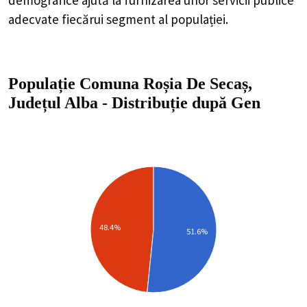
adecvate fiecărui segment al populației.
Populație Comuna Roșia De Secaș,
Județul Alba
-
Distribuție
după Gen
48.4%
51.6%