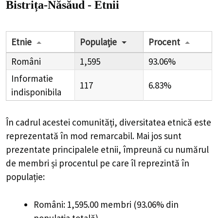
Bistrița-Năsăud - Etnii
Etnie
Populație
Procent
Români
1,595
93.06%
Informatie
117
6.83%
indisponibila
În cadrul acestei comunități, diversitatea etnică este
reprezentată în mod remarcabil. Mai jos sunt
prezentate principalele etnii, împreună cu numărul
de membri și procentul pe care îl reprezintă în
populație:
Români: 1,595.00 membri (93.06% din
populația totală)