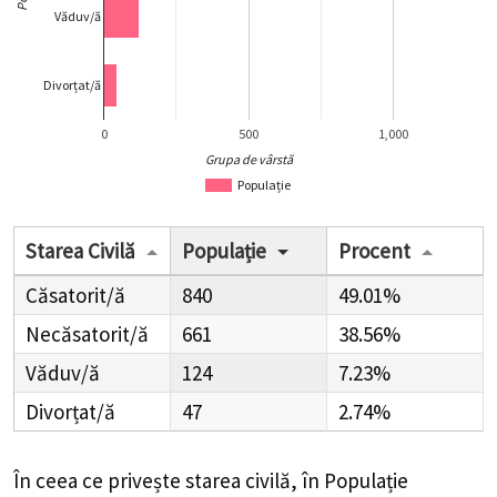
Văduv/ă
Divorțat/ă
0
500
1,000
Grupa de vârstă
Populație
Starea Civilă
Populație
Procent
Căsatorit/ă
840
49.01%
Necăsatorit/ă
661
38.56%
Văduv/ă
124
7.23%
Divorțat/ă
47
2.74%
În ceea ce privește starea civilă, în Populație