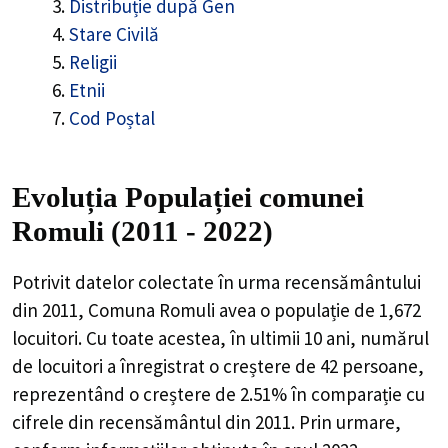
Distribuție după Gen
Stare Civilă
Religii
Etnii
Cod Poștal
Evoluția Populației comunei
Romuli (2011 - 2022)
Potrivit datelor colectate în urma recensământului
din 2011,
Comuna Romuli
avea o populație de
1,672
locuitori. Cu toate acestea, în ultimii 10 ani, numărul
de locuitori a înregistrat o
creștere de
42
persoane,
reprezentând o
creștere de 2.51%
în comparație cu
cifrele din recensământul din 2011. Prin urmare,