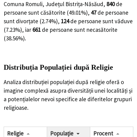
Comuna Romuli, Județul Bistrița-Năsăud,
840
de
persoane
sunt căsătorite (
49.01%
),
47
de
persoane
sunt divorțate (
2.74%
),
124
de
persoane
sunt văduve
(
7.23%
), iar
661
de
persoane
sunt necasătorite
(
38.56%
).
Distribuția Populației
după Religie
Analiza distribuției populației după religie oferă o
imagine complexă asupra diversității unei localități și
a potențialelor nevoi specifice ale diferitelor grupuri
religioase.
Religie
Populație
Procent