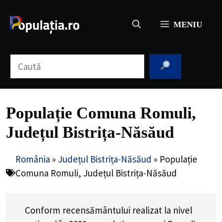
Sari
la
MENIU
conținut
Caută
Populație Comuna Romuli,
Județul Bistrița-Năsăud
România
»
Județul Bistrița-Năsăud
»
Populație
Comuna Romuli, Județul Bistrița-Năsăud
Conform recensământului realizat la nivel