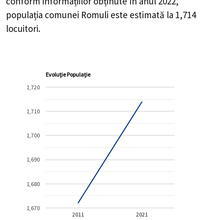
conform informațiilor obținute în anul 2022,
populația comunei Romuli este estimată la
1,714
locuitori.
Evoluție Populație
1,720
1,710
1,700
1,690
1,680
1,670
2011
2021