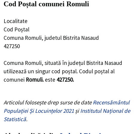
Cod Poștal comunei Romuli
Localitate
Cod Poștal
Comuna Romuli, judetul Bistrita Nasaud
427250
Comuna Romuli, situată în județul Bistrita Nasaud
utilizează un singur cod poștal. Codul poștal al
comunei
Romuli.
este
427250.
Articolul folosește drep surse de date
Recensământul
Populației Și Locuințelor 2021
și
Institutul Național de
Statistică
.