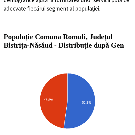
adecvate fiecărui segment al populației.
Populație Comuna Romuli, Județul
Bistrița-Năsăud
-
Distribuție
după Gen
47.8%
52.2%