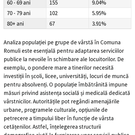
60 - 69
155
9.04%
70 - 79
102
5.95%
80+
67
3.91%
Analiza populației pe grupe de vârstă în
Comuna
Romuli
este esențială pentru adaptarea serviciilor
publice la nevoile în schimbare ale locuitorilor. De
exemplu, o pondere mare a tinerilor necesită
investiții în școli, licee, universități, locuri de muncă
pentru absolvenți. O populație îmbătrânită impune
măsuri privind asistența socială și medicală dedicată
vârstnicilor. Autoritățile pot regândi amenajările
urbane, programele culturale, opțiunile de
petrecere a timpului liber în funcție de vârsta
cetățenilor. Astfel, înțelegerea structurii
demografice ajută la furnizarea unor servicii publice