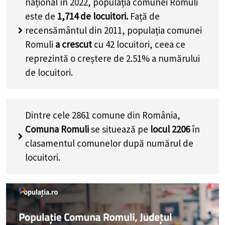
național în 2022, populația comunei Romuli
este de
1,714
de locuitori.
Față de
recensământul din 2011, populația comunei
Romuli
a crescut
cu
42
locuitori, ceea ce
reprezintă o creștere de 2.51% a numărului
de locuitori
.
Dintre cele 2861 comune din România,
Comuna Romuli
se situează pe
locul 2206
în
clasamentul comunelor după numărul de
locuitori.