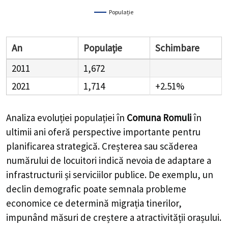
Populație
An
Populație
Schimbare
2011
1,672
2021
1,714
+2.51%
Analiza evoluției populației în
Comuna Romuli
în
ultimii ani oferă perspective importante pentru
planificarea strategică. Creșterea sau scăderea
numărului de locuitori indică nevoia de adaptare a
infrastructurii și serviciilor publice. De exemplu, un
declin demografic poate semnala probleme
economice ce determină migrația tinerilor,
impunând măsuri de creștere a atractivității orașului.