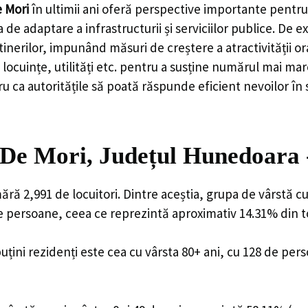
 Mori
în ultimii ani oferă perspective importante pentru 
 de adaptare a infrastructurii și serviciilor publice. D
rilor, impunând măsuri de creștere a atractivității ora
locuințe, utilități etc. pentru a susține numărul mai mar
u ca autoritățile să poată răspunde eficient nevoilor în
De Mori, Județul Hunedoara 
ră 2,991 de locuitori. Dintre aceștia, grupa de vârstă c
de persoane, ceea ce reprezintă aproximativ 14.31% din to
uțini rezidenți este cea cu vârsta 80+ ani, cu 128 de per