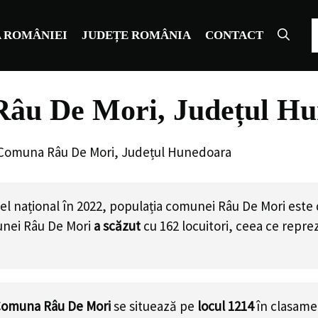
C
 ROMÂNIEI
JUDEȚE ROMÂNIA
CONTACT
Râu De Mori, Județul H
 Comuna Râu De Mori, Județul Hunedoara
el național în 2022, populația comunei Râu De Mori este
unei Râu De Mori
a scăzut
cu
162
locuitori, ceea ce repr
omuna Râu De Mori
se situează pe
locul 1214
în clasame