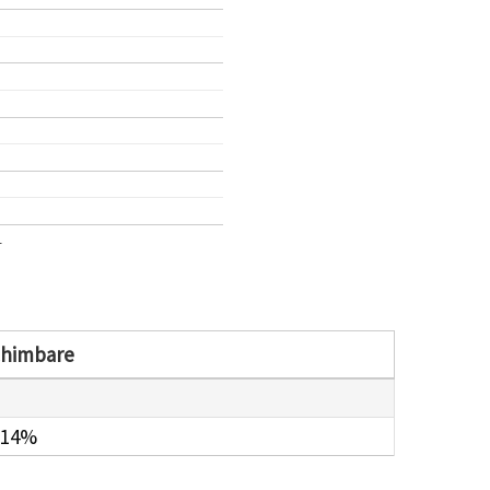
1
chimbare
.14%