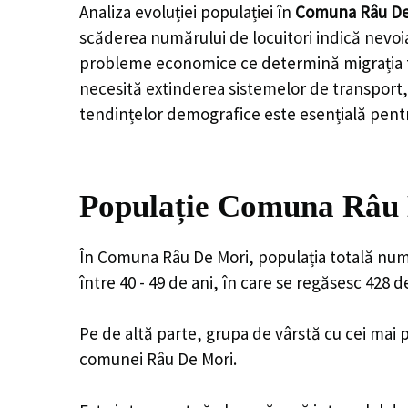
Analiza evoluției populației în
Comuna Râu De
scăderea numărului de locuitori indică nevoia
probleme economice ce determină migrația tine
necesită extinderea sistemelor de transport, 
tendințelor demografice este esențială pentr
Populație Comuna Râu 
În Comuna Râu De Mori, populația totală numă
între 40 - 49 de ani, în care se regăsesc 428 
Pe de altă parte, grupa de vârstă cu cei mai p
comunei Râu De Mori.