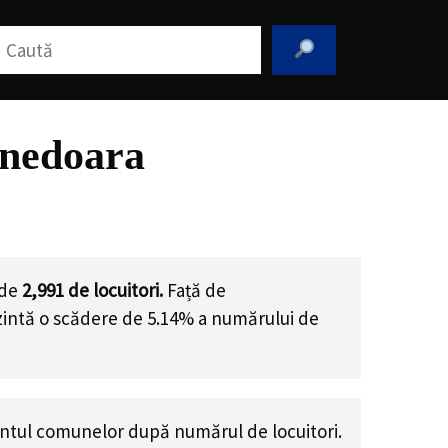
aută
unedoara
 de
2,991
de locuitori.
Față de
ezintă o scădere de 5.14% a numărului de
ntul comunelor după numărul de locuitori.