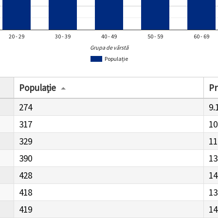
20 - 29
30 - 39
40 - 49
50 - 59
60 - 69
Grupa de vârstă
Populație
Populație
Pr
274
9.
317
10
329
11
390
13
428
14
418
13
419
14