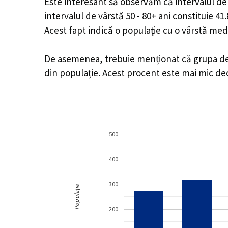
Este interesant să observăm că intervalul de v
intervalul de vârstă 50 - 80+ ani constituie 4
Acest fapt indică o populație cu o vârstă med
De asemenea, trebuie menționat că grupa de v
din populație. Acest procent este mai mic d
500
400
300
Populație
200