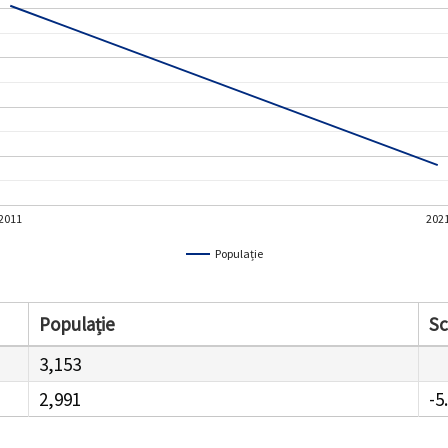
2011
202
Populație
Populație
S
3,153
2,991
-5