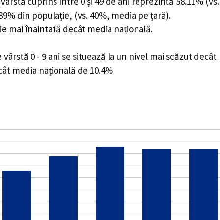
ârstă cuprins între 0 și 49 de ani reprezintă 58.11% (vs.
1.89% din populație, (vs. 40%, media pe țară).
ie mai înaintată decât media națională.
ârstă 0 - 9 ani se situează la un nivel mai scăzut decât
ecât media națională de 10.4%