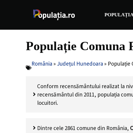
Sari
la
POPULAȚIA
conținut
Populație Comuna 
România
»
Județul Hunedoara
»
Populație
Conform recensământului realizat la niv
recensământul din 2011, populația com
locuitori
.
Dintre cele 2861 comune din România,
C