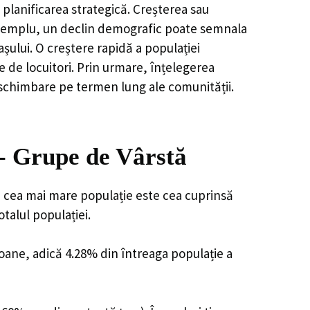
planificarea strategică. Creșterea sau
e exemplu, un declin demografic poate semnala
șului. O creștere rapidă a populației
e de locuitori. Prin urmare, înțelegerea
 schimbare pe termen lung ale comunității.
- Grupe de Vârstă
u cea mai mare populație este cea cuprinsă
talul populației.
soane, adică 4.28% din întreaga populație a