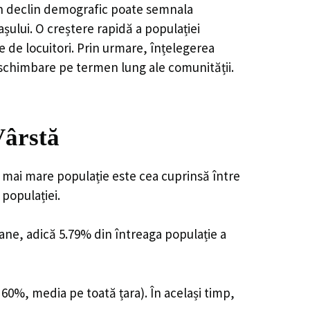
, un declin demografic poate semnala
șului. O creștere rapidă a populației
e de locuitori. Prin urmare, înțelegerea
 schimbare pe termen lung ale comunității.
Vârstă
a mai mare populație este cea cuprinsă între
 populației.
oane, adică 5.79% din întreaga populație a
 60%, media pe toată țara). În același timp,