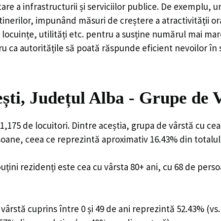
are a infrastructurii și serviciilor publice. De exemplu
rilor, impunând măsuri de creștere a atractivității ora
locuințe, utilități etc. pentru a susține numărul mai mar
u ca autoritățile să poată răspunde eficient nevoilor în
ti, Județul Alba - Grupe de 
,175 de locuitori. Dintre aceștia, grupa de vârstă cu ce
rsoane, ceea ce reprezintă aproximativ 16.43% din totalul
uțini rezidenți este cea cu vârsta 80+ ani, cu 68 de pers
ârstă cuprins între 0 și 49 de ani reprezintă 52.43% (vs.