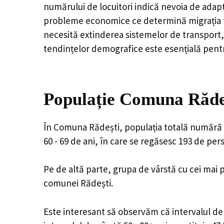
numărului de locuitori indică nevoia de adapt
probleme economice ce determină migrația tine
necesită extinderea sistemelor de transport, 
tendințelor demografice este esențială pentr
Populație Comuna Rădeș
În Comuna Rădești, populația totală numără 1
60 - 69 de ani, în care se regăsesc 193 de pe
Pe de altă parte, grupa de vârstă cu cei mai p
comunei Rădești.
Este interesant să observăm că intervalul de v