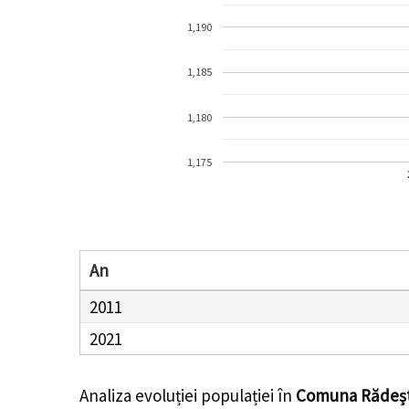
1,190
1,185
1,180
1,175
An
2011
2021
Analiza evoluției populației în
Comuna Rădeșt