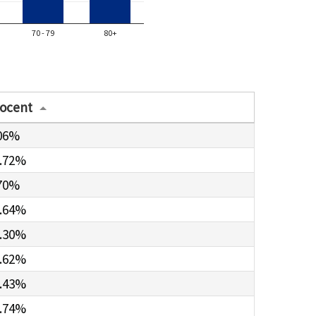
70 - 79
80+
ocent
06%
.72%
70%
.64%
.30%
.62%
.43%
.74%