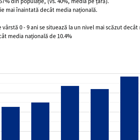
7.57% din populație, (vs. 40%, media pe țară).
ie mai înaintată decât media națională.
ârstă 0 - 9 ani se situează la un nivel mai scăzut decât
ecât media națională de 10.4%