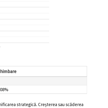
1
chimbare
.08%
nificarea strategică. Creșterea sau scăderea