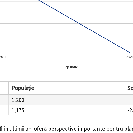
2011
202
Populație
Populație
S
1,200
1,175
-2
i
în ultimii ani oferă perspective importante pentru pla