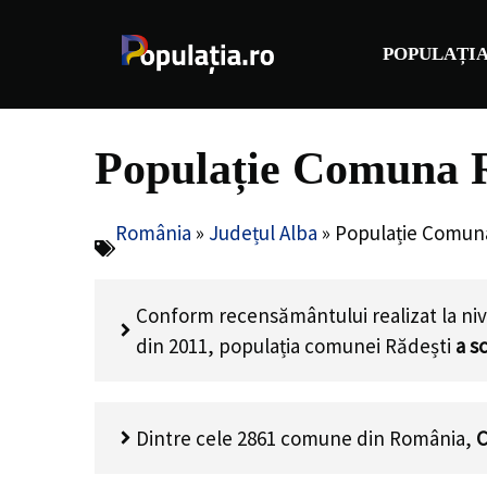
Sari
la
POPULAȚIA
conținut
Populație Comuna R
România
»
Județul Alba
»
Populație Comuna
Conform recensământului realizat la niv
din 2011, populația comunei Rădești
a s
Dintre cele 2861 comune din România,
C