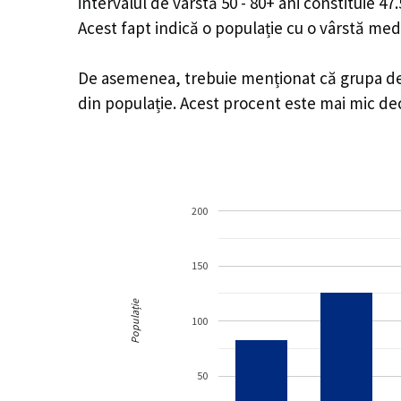
intervalul de vârstă 50 - 80+ ani constituie 4
Acest fapt indică o populație cu o vârstă med
De asemenea, trebuie menționat că grupa de v
din populație. Acest procent este mai mic d
200
150
Populație
100
50