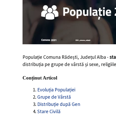
Populație Comuna Rădești, Județul Alba -
sta
distribuția pe grupe de vârstă și sexe, religii
Conținut Articol
Evoluția Populației
Grupe de Vârstă
Distribuție după Gen
Stare Civilă