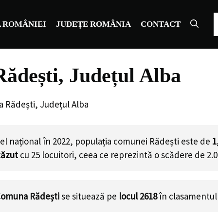
C
 ROMÂNIEI
JUDEȚE ROMÂNIA
CONTACT
ădești, Județul Alba
 Rădești, Județul Alba
el național în 2022, populația comunei Rădești este de
1
căzut
cu
25
locuitori, ceea ce reprezintă o scădere de 2.
omuna Rădești
se situează pe
locul 2618
în clasamentul