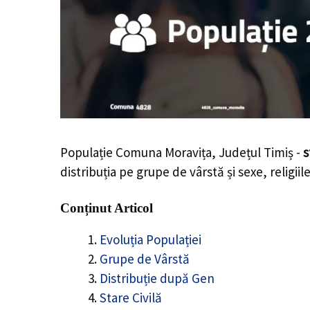
Populație Comuna Moravița, Județul Timiș -
s
distribuția pe grupe de vârstă și sexe, religii
Conținut Articol
Evoluția Populației
Grupe de Vârstă
Distribuție după Gen
Stare Civilă