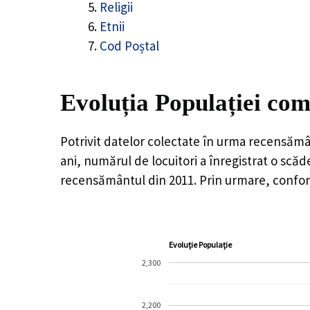
Religii
Etnii
Cod Poștal
Evoluția Populației com
Potrivit datelor colectate în urma recensămâ
ani, numărul de locuitori a înregistrat o
scăd
recensământul din 2011. Prin urmare, conform
Evoluție Populație
2,300
2,200