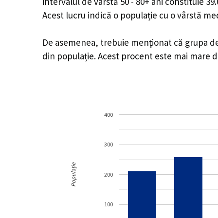
intervalul de vârstă 50 - 80+ ani constituie 3
Acest lucru indică o populație cu o vârstă m
De asemenea, trebuie menționat că grupa de vâ
din populație. Acest procent este mai mare 
400
300
Populație
200
100