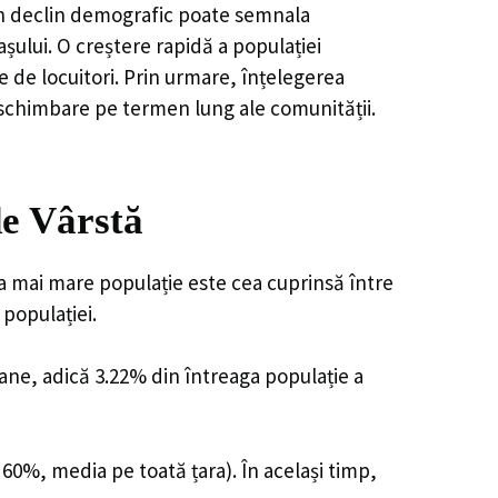
, un declin demografic poate semnala
șului. O creștere rapidă a populației
e de locuitori. Prin urmare, înțelegerea
 schimbare pe termen lung ale comunității.
e Vârstă
ea mai mare populație este cea cuprinsă între
 populației.
oane, adică 3.22% din întreaga populație a
 60%, media pe toată țara). În același timp,