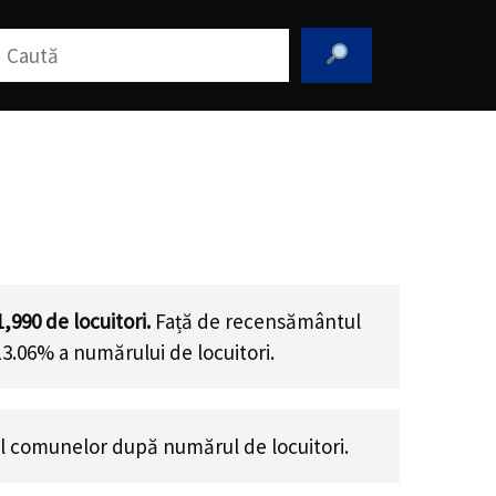
aută
1,990
de locuitori.
Față de recensământul
13.06% a numărului de locuitori
.
l comunelor după numărul de locuitori.