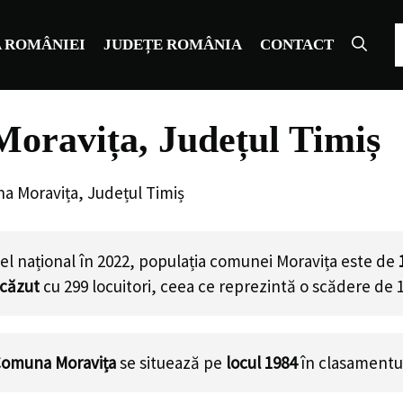
C
 ROMÂNIEI
JUDEȚE ROMÂNIA
CONTACT
oravița, Județul Timiș
a Moravița, Județul Timiș
el național în 2022, populația comunei Moravița este de
scăzut
cu
299
locuitori, ceea ce reprezintă o scădere de 
omuna Moravița
se situează pe
locul 1984
în clasamentu