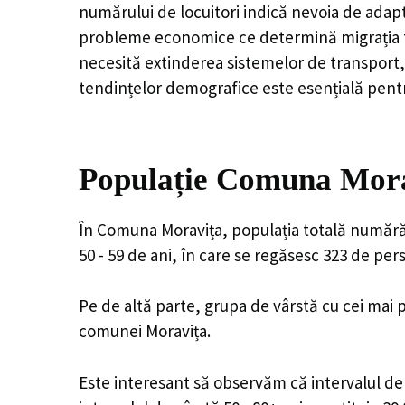
numărului de locuitori indică nevoia de adapt
probleme economice ce determină migrația tine
necesită extinderea sistemelor de transport, 
tendințelor demografice este esențială pentr
Populație Comuna Morav
În Comuna Moravița, populația totală numără 1
50 - 59 de ani, în care se regăsesc 323 de pe
Pe de altă parte, grupa de vârstă cu cei mai p
comunei Moravița.
Este interesant să observăm că intervalul de v