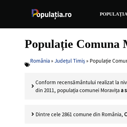
Sari
la
POPULAȚIA
conținut
Populație Comuna M
România
»
Județul Timiș
»
Populație Comun
Conform recensământului realizat la niv
din 2011, populația comunei Moravița
a 
Dintre cele 2861 comune din România,
C