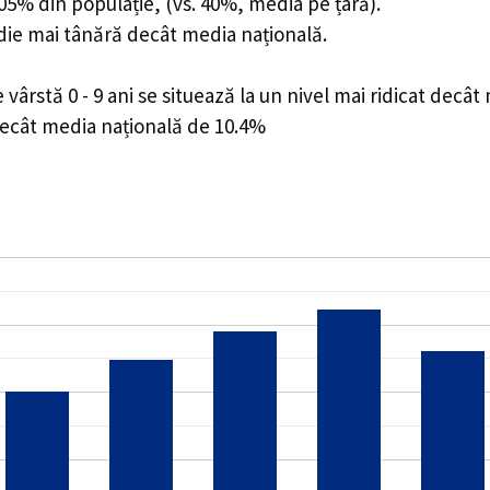
9.05% din populație, (vs. 40%, media pe țară).
edie mai tânără decât media națională.
rstă 0 - 9 ani se situează la un nivel mai ridicat decât
decât media națională de 10.4%