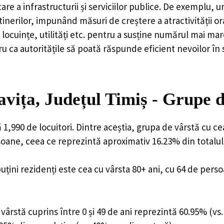
are a infrastructurii și serviciilor publice. De exemplu
rilor, impunând măsuri de creștere a atractivității ora
locuințe, utilități etc. pentru a susține numărul mai mar
u ca autoritățile să poată răspunde eficient nevoilor în
ița, Județul Timiș - Grupe d
,990 de locuitori. Dintre aceștia, grupa de vârstă cu c
rsoane, ceea ce reprezintă aproximativ 16.23% din totalul
uțini rezidenți este cea cu vârsta 80+ ani, cu 64 de pers
ârstă cuprins între 0 și 49 de ani reprezintă 60.95% (vs.