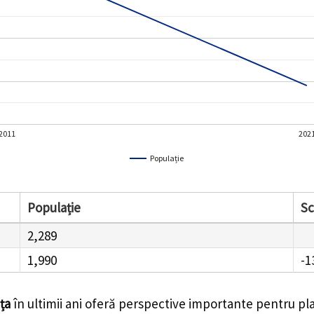
2011
202
Populație
Populație
S
2,289
1,990
-1
ța
în ultimii ani oferă perspective importante pentru pl