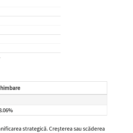
1
chimbare
3.06%
anificarea strategică. Creșterea sau scăderea