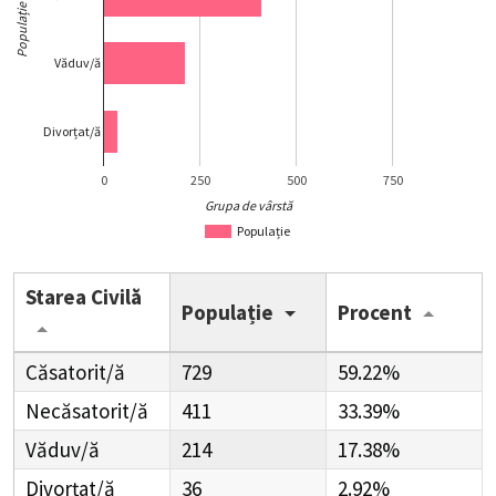
Populație
Văduv/ă
Divorțat/ă
0
250
500
750
Grupa de vârstă
Populație
Starea Civilă
Populație
Procent
Căsatorit/ă
729
59.22%
Necăsatorit/ă
411
33.39%
Văduv/ă
214
17.38%
Divorțat/ă
36
2.92%