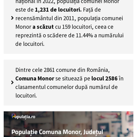
național în 2022, populația comunei Monor
este de
1,231
de locuitori.
Față de
recensământul din 2011, populația comunei
Monor
a scăzut
cu
159
locuitori, ceea ce
reprezintă o scădere de 11.44% a numărului
de locuitori
.
Dintre cele 2861 comune din România,
Comuna Monor
se situează pe
locul 2586
în
clasamentul comunelor după numărul de
locuitori.