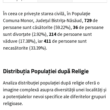
În ceea ce privește starea civilă, în Populație
Comuna Monor, Județul Bistrița-Năsăud,
729
de
persoane
sunt căsătorite (
59.22%
),
36
de
persoane
sunt divorțate (
2.92%
),
214
de
persoane
sunt
văduve (
17.38%
), iar
411
de
persoane
sunt
necasătorite (
33.39%
).
Distribuția Populației
după Religie
Analiza distribuției populației după religie oferă o
imagine complexă asupra diversității unei localități și
a potențialelor nevoi specifice ale diferitelor grupuri
religioase.