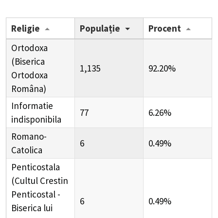
Religie
Populație
Procent
Ortodoxa
(Biserica
1,135
92.20%
Ortodoxa
Româna)
Informatie
77
6.26%
indisponibila
Romano-
6
0.49%
Catolica
Penticostala
(Cultul Crestin
Penticostal -
6
0.49%
Biserica lui