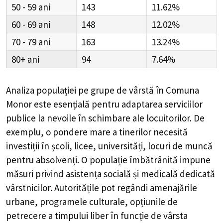
50 - 59
143
11.62%
60 - 69
148
12.02%
70 - 79
163
13.24%
80+
94
7.64%
Analiza populației pe grupe de vârstă în
Comuna
Monor
este esențială pentru adaptarea serviciilor
publice la nevoile în schimbare ale locuitorilor. De
exemplu, o pondere mare a tinerilor necesită
investiții în școli, licee, universități, locuri de muncă
pentru absolvenți. O populație îmbătrânită impune
măsuri privind asistența socială și medicală dedicată
vârstnicilor. Autoritățile pot regândi amenajările
urbane, programele culturale, opțiunile de
petrecere a timpului liber în funcție de vârsta