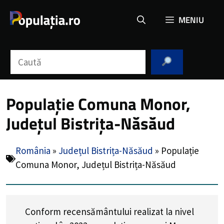
Sari
MENIU
la
conținut
Caută
Populație Comuna Monor,
Județul Bistrița-Năsăud
România
»
Județul Bistrița-Năsăud
»
Populație
Comuna Monor, Județul Bistrița-Năsăud
Conform recensământului realizat la nivel