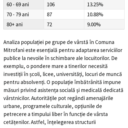
60 - 69
106
13.25%
70 - 79
87
10.88%
80+
72
9.00%
Analiza populației pe grupe de vârstă în
Comuna
Mitrofani
este esențială pentru adaptarea serviciilor
publice la nevoile în schimbare ale locuitorilor. De
exemplu, o pondere mare a tinerilor necesită
investiții în școli, licee, universități, locuri de muncă
pentru absolvenți. O populație îmbătrânită impune
măsuri privind asistența socială și medicală dedicată
vârstnicilor. Autoritățile pot regândi amenajările
urbane, programele culturale, opțiunile de
petrecere a timpului liber în funcție de vârsta
cetățenilor. Astfel, înțelegerea structurii