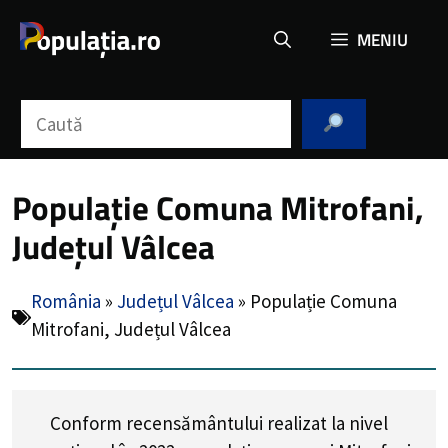
Sari
MENIU
la
conținut
Caută
Populație Comuna Mitrofani,
Județul Vâlcea
România
»
Județul Vâlcea
»
Populație Comuna
Mitrofani, Județul Vâlcea
Conform recensământului realizat la nivel