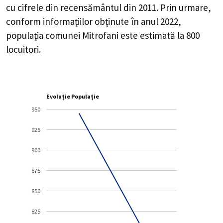
cu cifrele din recensământul din 2011. Prin urmare,
conform informațiilor obținute în anul 2022,
populația comunei Mitrofani este estimată la
800
locuitori.
Evoluție Populație
950
925
900
875
850
825