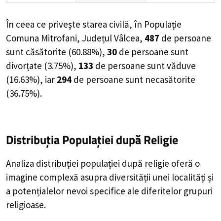
În ceea ce privește starea civilă, în Populație
Comuna Mitrofani, Județul Vâlcea,
487
de
persoane
sunt căsătorite (
60.88%
),
30
de
persoane
sunt
divorțate (
3.75%
),
133
de
persoane
sunt văduve
(
16.63%
), iar
294
de
persoane
sunt necasătorite
(
36.75%
).
Distribuția Populației
după Religie
Analiza distribuției populației după religie oferă o
imagine complexă asupra diversității unei localități și
a potențialelor nevoi specifice ale diferitelor grupuri
religioase.