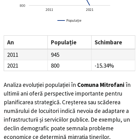
800
2011
2021
Populație
An
Populație
Schimbare
2011
945
2021
800
-15.34%
Analiza evoluției populației în
Comuna Mitrofani
în
ultimii ani oferă perspective importante pentru
planificarea strategică. Creșterea sau scăderea
numărului de locuitori indică nevoia de adaptare a
infrastructurii și serviciilor publice. De exemplu, un
declin demografic poate semnala probleme
economice ce determină migrația tinerilor,