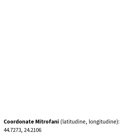
Coordonate Mitrofani
(latitudine, longitudine):
44.7273
,
24.2106