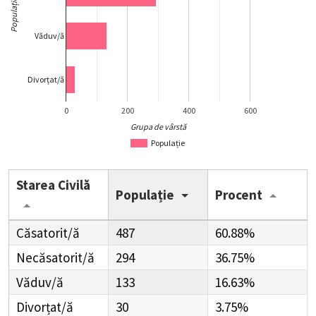
Populație
Văduv/ă
Divorțat/ă
0
200
400
600
Grupa de vârstă
Populație
Starea Civilă
Populație
Procent
Căsatorit/ă
487
60.88%
Necăsatorit/ă
294
36.75%
Văduv/ă
133
16.63%
Divorțat/ă
30
3.75%