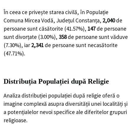
În ceea ce privește starea civilă, în Populație
Comuna Mircea Vodă, Județul Constanța,
2,040
de
persoane
sunt căsătorite (
41.57%
),
147
de
persoane
sunt divorțate (
3.00%
),
358
de
persoane
sunt văduve
(
7.30%
), iar
2,341
de
persoane
sunt necasătorite
(
47.71%
).
Distribuția Populației
după Religie
Analiza distribuției populației după religie oferă o
imagine complexă asupra diversității unei localități și
a potențialelor nevoi specifice ale diferitelor grupuri
religioase.