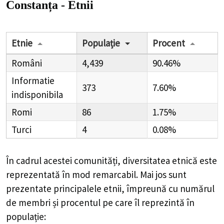
Constanța - Etnii
Etnie
Populație
Procent
Români
4,439
90.46%
Informatie
373
7.60%
indisponibila
Romi
86
1.75%
Turci
4
0.08%
În cadrul acestei comunități, diversitatea etnică este
reprezentată în mod remarcabil. Mai jos sunt
prezentate principalele etnii, împreună cu numărul
de membri și procentul pe care îl reprezintă în
populație: