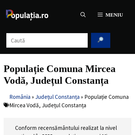
Sari
la
MENIU
conținut
Caută
Populație Comuna Mircea
Vodă, Județul Constanța
România
»
Județul Constanța
»
Populație Comuna
Mircea Vodă, Județul Constanța
Conform recensământului realizat la nivel