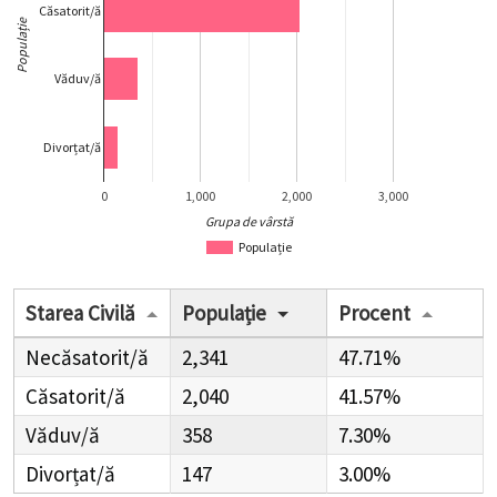
Căsatorit/ă
Populație
Văduv/ă
Divorțat/ă
0
1,000
2,000
3,000
Grupa de vârstă
Populație
Starea Civilă
Populație
Procent
Necăsatorit/ă
2,341
47.71%
Căsatorit/ă
2,040
41.57%
Văduv/ă
358
7.30%
Divorțat/ă
147
3.00%