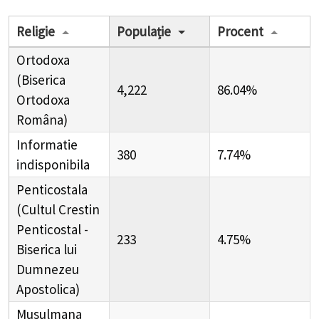
Religie
Populație
Procent
Ortodoxa
(Biserica
4,222
86.04%
Ortodoxa
Româna)
Informatie
380
7.74%
indisponibila
Penticostala
(Cultul Crestin
Penticostal -
233
4.75%
Biserica lui
Dumnezeu
Apostolica)
Musulmana