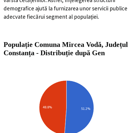
demografice ajută la furnizarea unor servicii publice
adecvate fiecărui segment al populației.
Populație Comuna Mircea Vodă, Județul
Constanța
-
Distribuție
după Gen
48.8%
51.2%