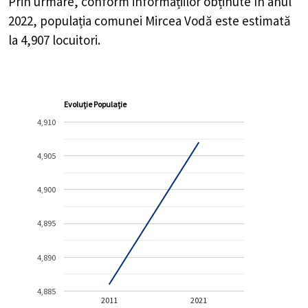
Prin urmare, conform informațiilor obținute în anul
2022, populația comunei Mircea Vodă este estimată
la
4,907
locuitori.
Evoluție Populație
4,910
4,905
4,900
4,895
4,890
4,885
2011
2021