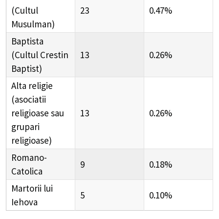
(Cultul
23
0.47%
Musulman)
Baptista
(Cultul Crestin
13
0.26%
Baptist)
Alta religie
(asociatii
religioase sau
13
0.26%
grupari
religioase)
Romano-
9
0.18%
Catolica
Martorii lui
5
0.10%
Iehova