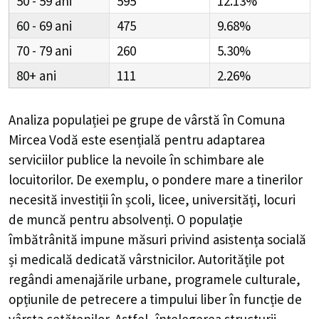
50 - 59
595
12.13%
60 - 69
475
9.68%
70 - 79
260
5.30%
80+
111
2.26%
Analiza populației pe grupe de vârstă în
Comuna
Mircea Vodă
este esențială pentru adaptarea
serviciilor publice la nevoile în schimbare ale
locuitorilor. De exemplu, o pondere mare a tinerilor
necesită investiții în școli, licee, universități, locuri
de muncă pentru absolvenți. O populație
îmbătrânită impune măsuri privind asistența socială
și medicală dedicată vârstnicilor. Autoritățile pot
regândi amenajările urbane, programele culturale,
opțiunile de petrecere a timpului liber în funcție de
vârsta cetățenilor. Astfel, înțelegerea structurii