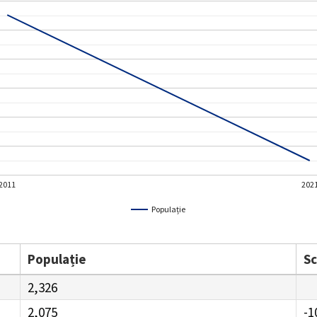
2011
202
Populație
Populație
S
2,326
2,075
-1