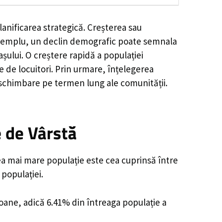
anificarea strategică. Creșterea sau
e exemplu, un declin demografic poate semnala
șului. O creștere rapidă a populației
e de locuitori. Prin urmare, înțelegerea
 schimbare pe termen lung ale comunității.
 de Vârstă
ea mai mare populație este cea cuprinsă între
 populației.
soane, adică 6.41% din întreaga populație a