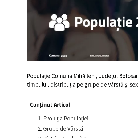
Populație Comuna Mihăileni, Județul Botoșan
timpului, distribuția pe grupe de vârstă și sex
Conținut Articol
Evoluția Populației
Grupe de Vârstă