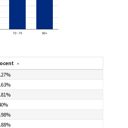
70 - 79
80+
rocent
.27%
.63%
.81%
40%
.98%
.88%