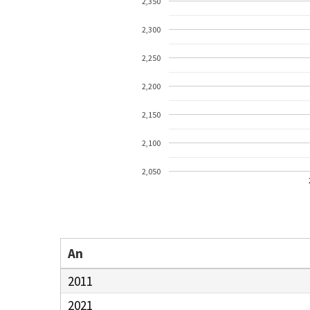
2,350
2,300
2,250
2,200
2,150
2,100
2,050
An
2011
2021