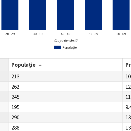
20 - 29
30 - 39
40 - 49
50 - 59
60 - 69
Grupa de vârstă
Populație
Populație
P
213
10
262
12
245
11
195
9.
290
13
288
13