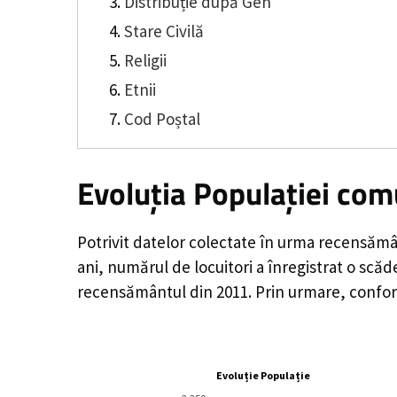
Distribuție după Gen
Stare Civilă
Religii
Etnii
Cod Poștal
Evoluția Populației com
Potrivit datelor colectate în urma recensămâ
ani, numărul de locuitori a înregistrat o
scăd
recensământul din 2011. Prin urmare, conform
Evoluție Populație