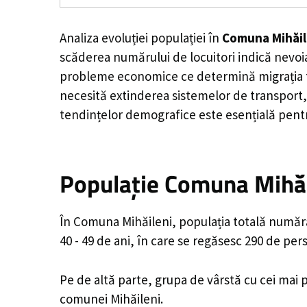
Analiza evoluției populației în
Comuna Mihăil
scăderea numărului de locuitori indică nevoia
probleme economice ce determină migrația tine
necesită extinderea sistemelor de transport, 
tendințelor demografice este esențială pentr
Populație Comuna Mihăil
În Comuna Mihăileni, populația totală numără 
40 - 49 de ani, în care se regăsesc 290 de pe
Pe de altă parte, grupa de vârstă cu cei mai p
comunei Mihăileni.