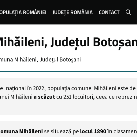
OPULAȚIA ROMÂNIEI
JUDEȚE ROMÂNIA
CONTACT
hăileni, Județul Botoșan
muna Mihăileni, Județul Botoșani
el național în 2022, populația comunei Mihăileni este de
nei Mihăileni
a scăzut
cu
251
locuitori, ceea ce reprezi
omuna Mihăileni
se situează pe
locul 1890
în clasamen