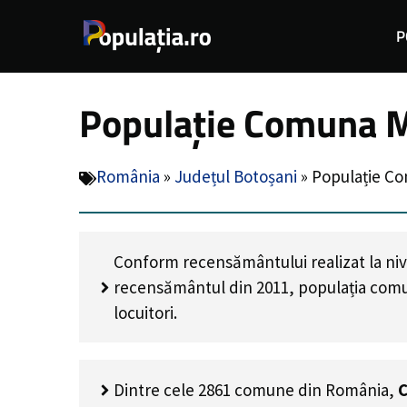
Sari
P
la
conținut
Populație Comuna Mi
România
»
Județul Botoșani
»
Populație Co
Conform recensământului realizat la niv
recensământul din 2011, populația comu
locuitori
.
Dintre cele 2861 comune din România,
C