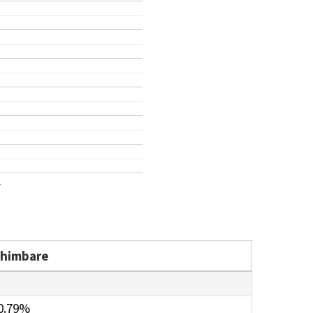
1
chimbare
0.79%