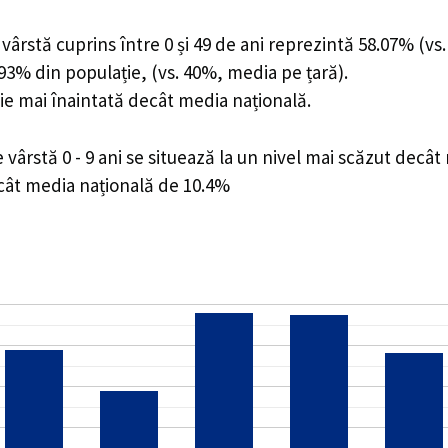
ârstă cuprins între 0 și 49 de ani reprezintă 58.07% (vs.
1.93% din populație, (vs. 40%, media pe țară).
ie mai înaintată decât media națională.
ârstă 0 - 9 ani se situează la un nivel mai scăzut decât
ecât media națională de 10.4%