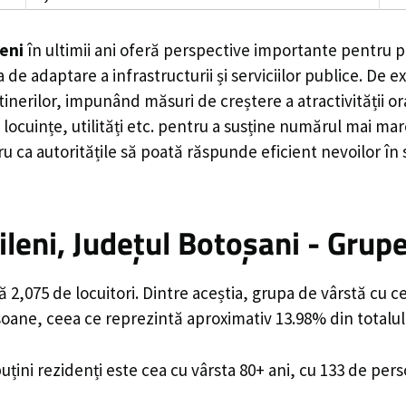
eni
în ultimii ani oferă perspective importante pentru pl
 de adaptare a infrastructurii și serviciilor publice. D
rilor, impunând măsuri de creștere a atractivității ora
locuințe, utilități etc. pentru a susține numărul mai mar
u ca autoritățile să poată răspunde eficient nevoilor în
eni, Județul Botoșani - Grupe
2,075 de locuitori. Dintre aceștia, grupa de vârstă cu c
rsoane, ceea ce reprezintă aproximativ 13.98% din totalul
uțini rezidenți este cea cu vârsta 80+ ani, cu 133 de per