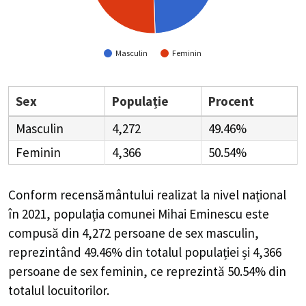
Masculin
Feminin
Sex
Populație
Procent
Masculin
4,272
49.46%
Feminin
4,366
50.54%
Conform recensământului realizat la nivel național
în 2021, populația comunei Mihai Eminescu este
compusă din
4,272
persoane de sex masculin,
reprezintând
49.46%
din totalul populației și
4,366
persoane de sex feminin, ce reprezintă
50.54%
din
totalul locuitorilor.