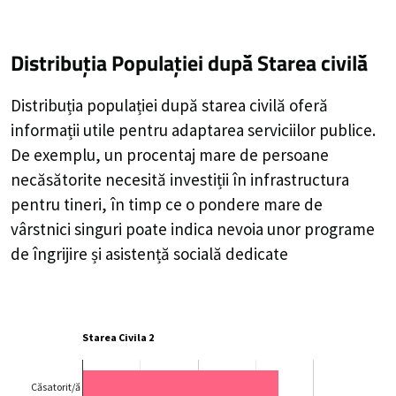
Distribuția Populației
după Starea civilă
Distribuția populației după starea civilă oferă
informații utile pentru adaptarea serviciilor publice.
De exemplu, un procentaj mare de persoane
necăsătorite necesită investiții în infrastructura
pentru tineri, în timp ce o pondere mare de
vârstnici singuri poate indica nevoia unor programe
de îngrijire și asistență socială dedicate
Starea Civila 2
Căsatorit/ă