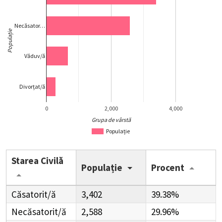
Necăsator…
Populație
Văduv/ă
Divorțat/ă
0
2,000
4,000
Grupa de vârstă
Populație
Starea Civilă
Populație
Procent
Căsatorit/ă
3,402
39.38%
Necăsatorit/ă
2,588
29.96%