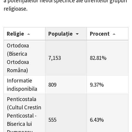
a potențialelor nevoi specifice ale diferitelor grupuri
religioase.
Religie
Populație
Procent
Ortodoxa
(Biserica
7,153
82.81%
Ortodoxa
Româna)
Informatie
809
9.37%
indisponibila
Penticostala
(Cultul Crestin
Penticostal -
555
6.43%
Biserica lui
Dumnezeu