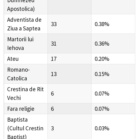
Apostolica)
Adventista de
33
0.38%
Ziua a Saptea
Martorii lui
31
0.36%
Iehova
Ateu
17
0.20%
Romano-
13
0.15%
Catolica
Crestina de Rit
6
0.07%
Vechi
Fara religie
6
0.07%
Baptista
(Cultul Crestin
3
0.03%
Baptist)