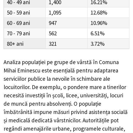
40 - 49
1,400
16.21%
50 - 59
1,095
12.68%
60 - 69
947
10.96%
70 - 79
562
6.51%
80+
321
3.72%
Analiza populației pe grupe de vârstă în
Comuna
Mihai Eminescu
este esențială pentru adaptarea
serviciilor publice la nevoile în schimbare ale
locuitorilor. De exemplu, o pondere mare a tinerilor
necesită investiții în școli, licee, universități, locuri
de muncă pentru absolvenți. O populație
îmbătrânită impune măsuri privind asistența socială
și medicală dedicată vârstnicilor. Autoritățile pot
regândi amenajările urbane, programele culturale,