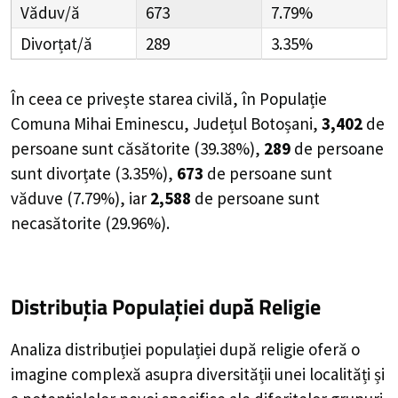
Văduv/ă
673
7.79%
Divorțat/ă
289
3.35%
În ceea ce privește starea civilă, în Populație
Comuna Mihai Eminescu, Județul Botoșani,
3,402
de
persoane
sunt căsătorite (
39.38%
),
289
de
persoane
sunt divorțate (
3.35%
),
673
de
persoane
sunt
văduve (
7.79%
), iar
2,588
de
persoane
sunt
necasătorite (
29.96%
).
Distribuția Populației
după Religie
Analiza distribuției populației după religie oferă o
imagine complexă asupra diversității unei localități și