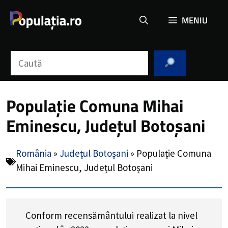
Sari
MENIU
la
conținut
Caută
Populație Comuna Mihai
Eminescu, Județul Botoșani
România
»
Județul Botoșani
»
Populație Comuna
Mihai Eminescu, Județul Botoșani
Conform recensământului realizat la nivel