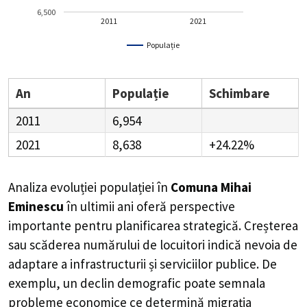
6,500
2011
2021
Populație
An
Populație
Schimbare
2011
6,954
2021
8,638
+24.22%
Analiza evoluției populației în
Comuna Mihai
Eminescu
în ultimii ani oferă perspective
importante pentru planificarea strategică. Creșterea
sau scăderea numărului de locuitori indică nevoia de
adaptare a infrastructurii și serviciilor publice. De
exemplu, un declin demografic poate semnala
probleme economice ce determină migrația