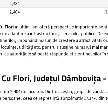
2,484
2,404
-3
u Flori
în ultimii ani oferă perspective importante pentr
 de adaptare a infrastructurii și serviciilor publice. D
rilor, impunând măsuri de creștere a atractivității ora
locuințe, utilități etc. pentru a susține numărul mai mar
u ca autoritățile să poată răspunde eficient nevoilor în
Cu Flori, Județul Dâmbovița -
ără 2,404 de locuitori. Dintre aceștia, grupa de vârstă
de persoane, ceea ce reprezintă aproximativ 17.14% din to