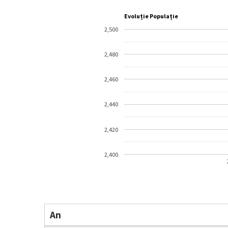
Evoluție Populație
2,500
2,480
2,460
2,440
2,420
2,400
An