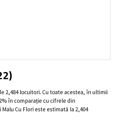
22)
 de
2,484
locuitori. Cu toate acestea, în ultimii
22%
în comparație cu cifrele din
 Malu Cu Flori este estimată la
2,404