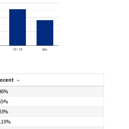
70 - 79
80+
rocent
36%
65%
03%
.10%