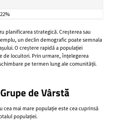
.22%
u planificarea strategică. Creșterea sau
e exemplu, un declin demografic poate semnala
șului. O creștere rapidă a populației
e de locuitori. Prin urmare, înțelegerea
 schimbare pe termen lung ale comunității.
 Grupe de Vârstă
 cu cea mai mare populație este cea cuprinsă
talul populației.