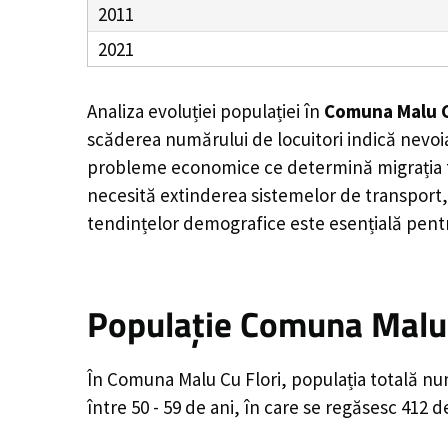
2011
2021
Analiza evoluției populației în
Comuna Malu C
scăderea numărului de locuitori indică nevoia
probleme economice ce determină migrația tine
necesită extinderea sistemelor de transport, 
tendințelor demografice este esențială pentr
Populație Comuna Malu 
În Comuna Malu Cu Flori, populația totală num
între 50 - 59 de ani, în care se regăsesc 412 