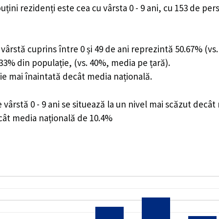
uțini rezidenți este cea cu vârsta 0 - 9 ani, cu 153 de pe
ârstă cuprins între 0 și 49 de ani reprezintă 50.67% (vs.
9.33% din populație, (vs. 40%, media pe țară).
ie mai înaintată decât media națională.
ârstă 0 - 9 ani se situează la un nivel mai scăzut decât
ecât media națională de 10.4%