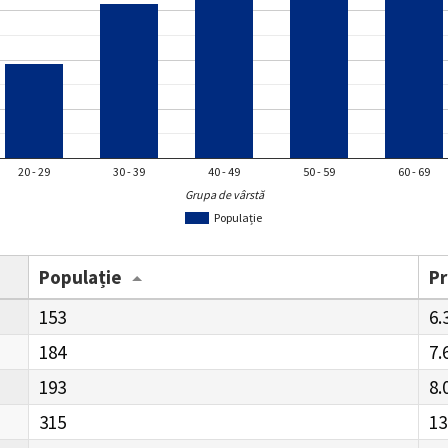
20 - 29
30 - 39
40 - 49
50 - 59
60 - 69
Grupa de vârstă
Populație
Populație
P
153
6.
184
7.
193
8.
315
13