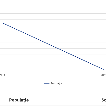
2011
202
Populație
Populație
S