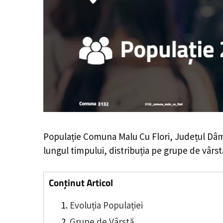
Populație Comuna Malu Cu Flori, Județul Dâ
lungul timpului, distribuția pe grupe de vârstă
Conținut Articol
Evoluția Populației
Grupe de Vârstă