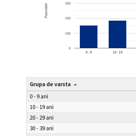
300
Populație
200
100
0
0 - 9
10 - 19
Grupa de varsta
0 - 9
10 - 19
20 - 29
30 - 39