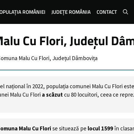
OPULAȚIA ROMÂNIEI
JUDEȚE ROMÂNIA
CONTACT
lu Cu Flori, Județul Dâ
Comuna Malu Cu Flori, Județul Dâmbovița
el național în 2022, populația comunei Malu Cu Flori est
nei Malu Cu Flori
a scăzut
cu
80
locuitori, ceea ce repr
omuna Malu Cu Flori
se situează pe
locul 1599
în clas