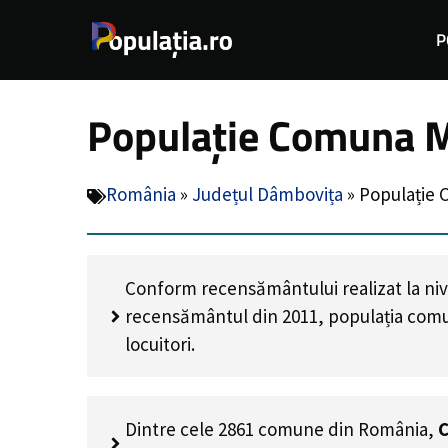
Sari
P
la
conținut
Populație Comuna Ma
România
»
Județul Dâmbovița
»
Populație 
Conform recensământului realizat la niv
recensământul din 2011, populația comu
locuitori
.
Dintre cele 2861 comune din România,
C