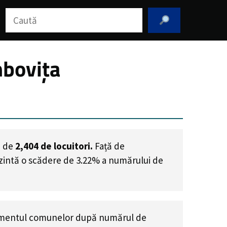
Caută
mbovița
e de
2,404
de locuitori.
Față de
ezintă o scădere de 3.22% a numărului de
amentul comunelor după numărul de