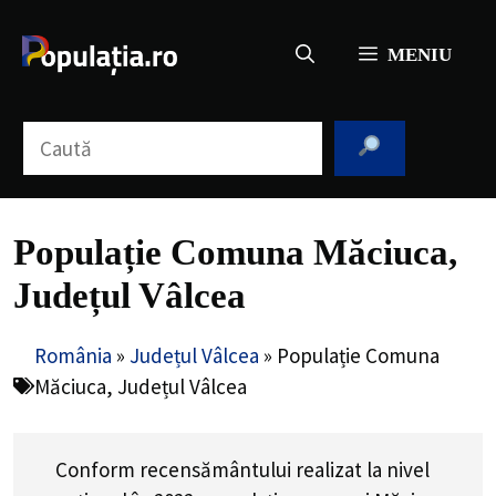
Sari
la
MENIU
conținut
Caută
Populație Comuna Măciuca,
Județul Vâlcea
România
»
Județul Vâlcea
»
Populație Comuna
Măciuca, Județul Vâlcea
Conform recensământului realizat la nivel