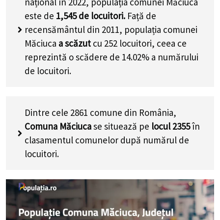
național în 2022, populația comunei Măciuca
este de
1,545
de locuitori.
Față de
recensământul din 2011, populația comunei
Măciuca
a scăzut
cu
252
locuitori, ceea ce
reprezintă o scădere de 14.02% a numărului
de locuitori
.
Dintre cele 2861 comune din România,
Comuna Măciuca
se situează pe
locul 2355
în
clasamentul comunelor după numărul de
locuitori.