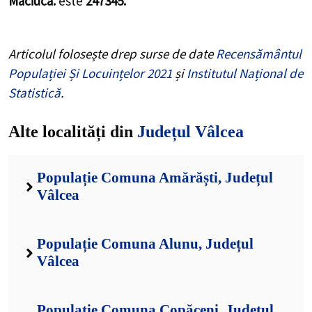
Maciuca.
este
247345.
Articolul folosește drep surse de date
Recensământul
Populației Și Locuințelor 2021
și
Institutul Național de
Statistică
.
Alte localități din
Județul Vâlcea
Populație Comuna Amărăști, Județul
Vâlcea
Populație Comuna Alunu, Județul
Vâlcea
Populație Comuna Copăceni, Județul