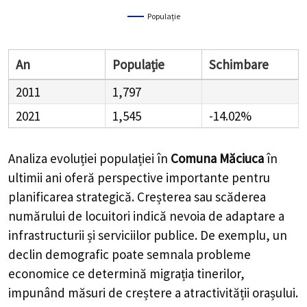
Populație
An
Populație
Schimbare
2011
1,797
2021
1,545
-14.02%
Analiza evoluției populației în
Comuna Măciuca
în
ultimii ani oferă perspective importante pentru
planificarea strategică. Creșterea sau scăderea
numărului de locuitori indică nevoia de adaptare a
infrastructurii și serviciilor publice. De exemplu, un
declin demografic poate semnala probleme
economice ce determină migrația tinerilor,
impunând măsuri de creștere a atractivității orașului.