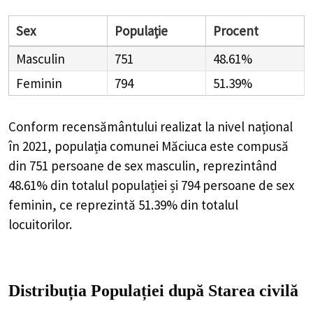
Sex
Populație
Procent
Masculin
751
48.61%
Feminin
794
51.39%
Conform recensământului realizat la nivel național
în 2021, populația comunei Măciuca este compusă
din
751
persoane de sex masculin, reprezintând
48.61%
din totalul populației și
794
persoane de sex
feminin, ce reprezintă
51.39%
din totalul
locuitorilor.
Distribuția Populației
după Starea civilă