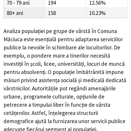
70 - 79
194
12.56%
80+
158
10.23%
Analiza populației pe grupe de vârstă în
Comuna
Măciuca
este esențială pentru adaptarea serviciilor
publice la nevoile în schimbare ale locuitorilor. De
exemplu, o pondere mare a tinerilor necesită
investiții în școli, licee, universități, locuri de muncă
pentru absolvenți. O populație îmbătrânită impune
măsuri privind asistența socială și medicală dedicată
vârstnicilor. Autoritățile pot regândi amenajările
urbane, programele culturale, opțiunile de
petrecere a timpului liber în funcție de vârsta
cetățenilor. Astfel, înțelegerea structurii
demografice ajută la furnizarea unor servicii publice
adecvate fiecărui segment al populației.