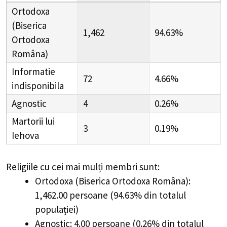
Ortodoxa
(Biserica
1,462
94.63%
Ortodoxa
Româna)
Informatie
72
4.66%
indisponibila
Agnostic
4
0.26%
Martorii lui
3
0.19%
Iehova
Religiile cu cei mai mulți membri sunt:
Ortodoxa (Biserica Ortodoxa Româna):
1,462.00 persoane (94.63% din totalul
populației)
Agnostic: 4.00 persoane (0.26% din totalul