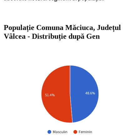
Populație Comuna Măciuca, Județul
Vâlcea
-
Distribuție
după Gen
48.6%
51.4%
Masculin
Feminin