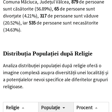
Comuna Măciuca, Județul Vâlcea,
879
de
persoane
sunt căsătorite (
56.89%
),
65
de
persoane
sunt
divorțate (
4.21%
),
317
de
persoane
sunt văduve
(
20.52%
), iar
535
de
persoane
sunt necasătorite
(
34.63%
).
Distribuția Populației
după Religie
Analiza distribuției populației după religie oferă o
imagine complexă asupra diversității unei localități și
a potențialelor nevoi specifice ale diferitelor grupuri
religioase.
Religie
Populație
Procent