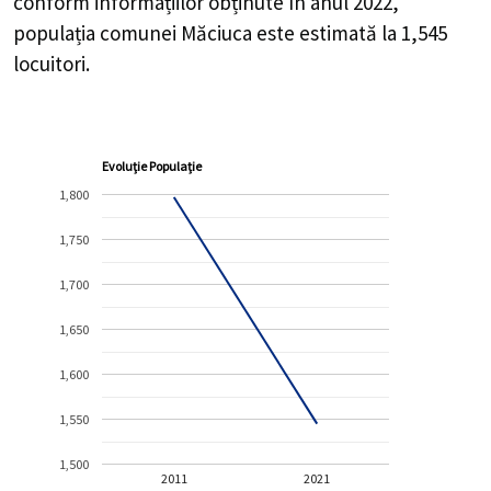
conform informațiilor obținute în anul 2022,
populația comunei Măciuca este estimată la
1,545
locuitori.
Evoluție Populație
1,800
1,750
1,700
1,650
1,600
1,550
1,500
2011
2021