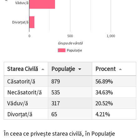
Văduv/ă
Divorțat/ă
0
500
1,000
Grupa de vârstă
Populație
Starea Civilă
Populație
Procent
Căsatorit/ă
879
56.89%
Necăsatorit/ă
535
34.63%
Văduv/ă
317
20.52%
Divorțat/ă
65
4.21%
În ceea ce privește starea civilă, în Populație