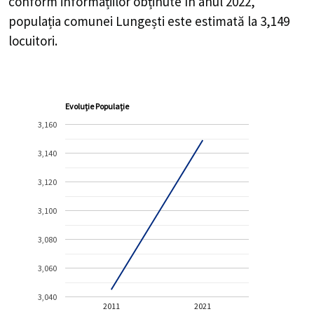
conform informațiilor obținute în anul 2022,
populația comunei Lungești este estimată la
3,149
locuitori.
Evoluție Populație
3,160
3,140
3,120
3,100
3,080
3,060
3,040
2011
2021