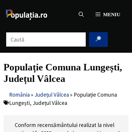
Sari
la
MENIU
conținut
Caută
Populație Comuna Lungești,
Județul Vâlcea
România
»
Județul Vâlcea
»
Populație Comuna
Lungești, Județul Vâlcea
Conform recensământului realizat la nivel