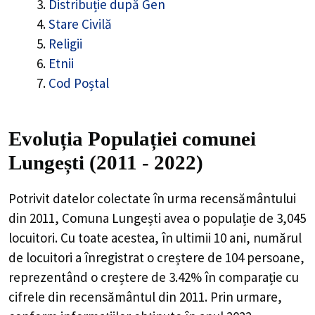
Distribuție după Gen
Stare Civilă
Religii
Etnii
Cod Poștal
Evoluția Populației comunei
Lungești (2011 - 2022)
Potrivit datelor colectate în urma recensământului
din 2011,
Comuna Lungești
avea o populație de
3,045
locuitori. Cu toate acestea, în ultimii 10 ani, numărul
de locuitori a înregistrat o
creștere de
104
persoane,
reprezentând o
creștere de 3.42%
în comparație cu
cifrele din recensământul din 2011. Prin urmare,