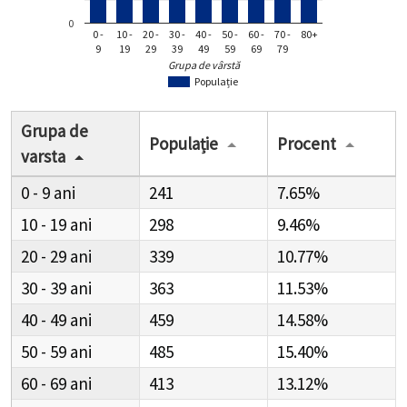
0
0 -
10 -
20 -
30 -
40 -
50 -
60 -
70 -
80+
9
19
29
39
49
59
69
79
Grupa de vârstă
Populație
Grupa de
Populație
Procent
varsta
0 - 9
241
7.65%
10 - 19
298
9.46%
20 - 29
339
10.77%
30 - 39
363
11.53%
40 - 49
459
14.58%
50 - 59
485
15.40%
60 - 69
413
13.12%