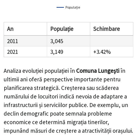
Populație
An
Populație
Schimbare
2011
3,045
2021
3,149
+3.42%
Analiza evoluției populației în
Comuna Lungești
în
ultimii ani oferă perspective importante pentru
planificarea strategică. Creșterea sau scăderea
numărului de locuitori indică nevoia de adaptare a
infrastructurii și serviciilor publice. De exemplu, un
declin demografic poate semnala probleme
economice ce determină migrația tinerilor,
impunând măsuri de creștere a atractivității orașului.