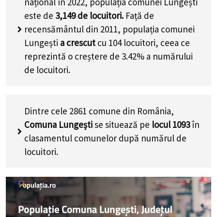
național în 2022, populația comunei Lungești
este de
3,149
de locuitori.
Față de
recensământul din 2011, populația comunei
Lungești
a crescut
cu
104
locuitori, ceea ce
reprezintă o creștere de 3.42% a numărului
de locuitori
.
Dintre cele 2861 comune din România,
Comuna Lungești
se situează pe
locul 1093
în
clasamentul comunelor după numărul de
locuitori.