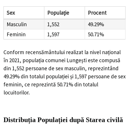
Sex
Populație
Procent
Masculin
1,552
49.29%
Feminin
1,597
50.71%
Conform recensământului realizat la nivel național
în 2021, populația comunei Lungești este compusă
din
1,552
persoane de sex masculin, reprezintând
49.29%
din totalul populației și
1,597
persoane de sex
feminin, ce reprezintă
50.71%
din totalul
locuitorilor.
Distribuția Populației
după Starea civilă