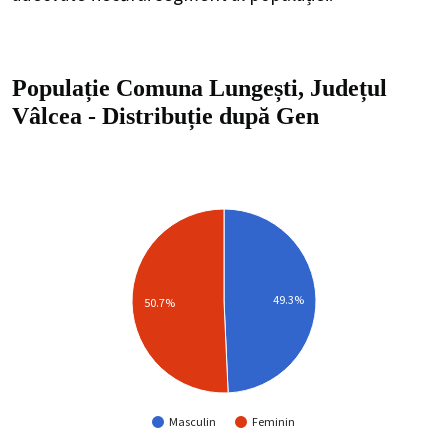
Populație Comuna Lungești, Județul
Vâlcea
-
Distribuție
după Gen
49.3%
50.7%
Masculin
Feminin