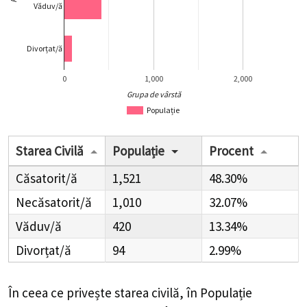
Văduv/ă
Divorțat/ă
0
1,000
2,000
Grupa de vârstă
Populație
Starea Civilă
Populație
Procent
Căsatorit/ă
1,521
48.30%
Necăsatorit/ă
1,010
32.07%
Văduv/ă
420
13.34%
Divorțat/ă
94
2.99%
În ceea ce privește starea civilă, în Populație