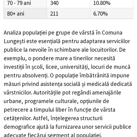
70 - 79
340
10.80%
80+
211
6.70%
Analiza populației pe grupe de vârstă în
Comuna
Lungești
este esențială pentru adaptarea serviciilor
publice la nevoile în schimbare ale locuitorilor. De
exemplu, o pondere mare a tinerilor necesită
investiții în școli, licee, universități, locuri de muncă
pentru absolvenți. O populație îmbătrânită impune
măsuri privind asistența socială și medicală dedicată
vârstnicilor. Autoritățile pot regândi amenajările
urbane, programele culturale, opțiunile de
petrecere a timpului liber în funcție de vârsta
cetățenilor. Astfel, înțelegerea structurii
demografice ajută la furnizarea unor servicii publice
adecvate fiecărui segment al populației.