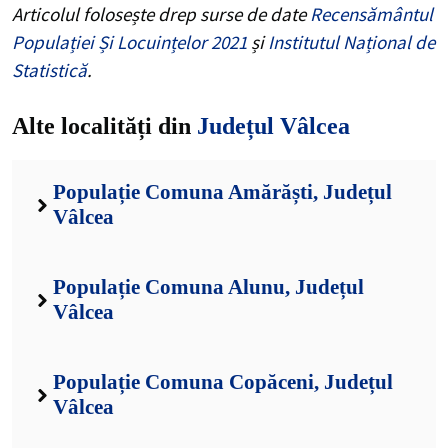
Articolul folosește drep surse de date
Recensământul
Populației Și Locuințelor 2021
și
Institutul Național de
Statistică
.
Alte localități din
Județul Vâlcea
Populație Comuna Amărăști, Județul
Vâlcea
Populație Comuna Alunu, Județul
Vâlcea
Populație Comuna Copăceni, Județul
Vâlcea