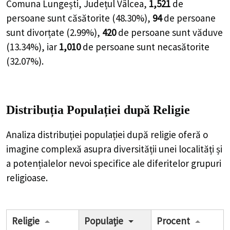
Comuna Lungești, Județul Vâlcea,
1,521
de
persoane
sunt căsătorite (
48.30%
),
94
de
persoane
sunt divorțate (
2.99%
),
420
de
persoane
sunt văduve
(
13.34%
), iar
1,010
de
persoane
sunt necasătorite
(
32.07%
).
Distribuția Populației
după Religie
Analiza distribuției populației după religie oferă o
imagine complexă asupra diversității unei localități și
a potențialelor nevoi specifice ale diferitelor grupuri
religioase.
Religie
Populație
Procent