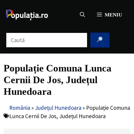
Sari
la
MENIU
conținut
Caută
Populație Comuna Lunca
Cernii De Jos, Județul
Hunedoara
România
»
Județul Hunedoara
»
Populație Comuna
Lunca Cernii De Jos, Județul Hunedoara