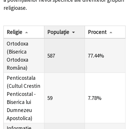
religioase.
Religie
Populație
Procent
Ortodoxa
(Biserica
587
77.44%
Ortodoxa
Româna)
Penticostala
(Cultul Crestin
Penticostal -
59
7.78%
Biserica lui
Dumnezeu
Apostolica)
Informatie