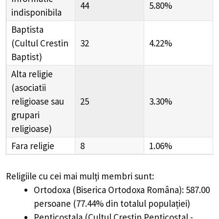
44
5.80%
indisponibila
Baptista
(Cultul Crestin
32
4.22%
Baptist)
Alta religie
(asociatii
religioase sau
25
3.30%
grupari
religioase)
Fara religie
8
1.06%
Religiile cu cei mai mulți membri sunt:
Ortodoxa (Biserica Ortodoxa Româna): 587.00
persoane (77.44% din totalul populației)
Penticostala (Cultul Crestin Penticostal -