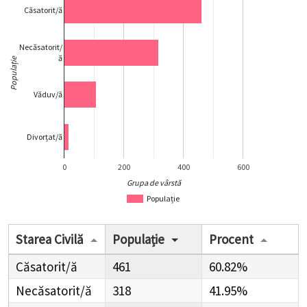
Căsatorit/ă
Necăsatorit/
ă
Populație
Văduv/ă
Divorțat/ă
0
200
400
600
Grupa de vârstă
Populație
Starea Civilă
Populație
Procent
Căsatorit/ă
461
60.82%
Necăsatorit/ă
318
41.95%