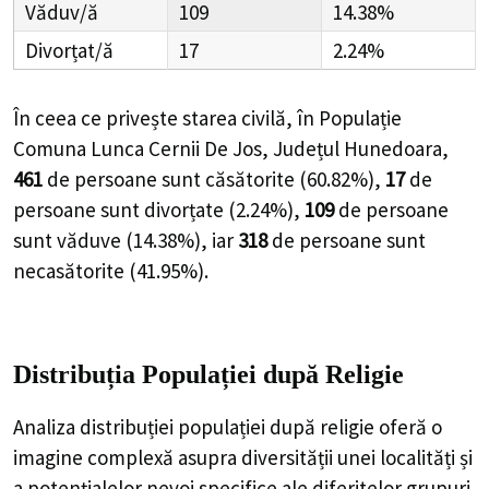
Văduv/ă
109
14.38%
Divorțat/ă
17
2.24%
În ceea ce privește starea civilă, în Populație
Comuna Lunca Cernii De Jos, Județul Hunedoara,
461
de
persoane
sunt căsătorite (
60.82%
),
17
de
persoane
sunt divorțate (
2.24%
),
109
de
persoane
sunt văduve (
14.38%
), iar
318
de
persoane
sunt
necasătorite (
41.95%
).
Distribuția Populației
după Religie
Analiza distribuției populației după religie oferă o
imagine complexă asupra diversității unei localități și
a potențialelor nevoi specifice ale diferitelor grupuri