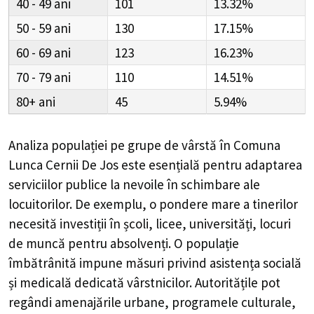
40 - 49
101
13.32%
50 - 59
130
17.15%
60 - 69
123
16.23%
70 - 79
110
14.51%
80+
45
5.94%
Analiza populației pe grupe de vârstă în
Comuna
Lunca Cernii De Jos
este esențială pentru adaptarea
serviciilor publice la nevoile în schimbare ale
locuitorilor. De exemplu, o pondere mare a tinerilor
necesită investiții în școli, licee, universități, locuri
de muncă pentru absolvenți. O populație
îmbătrânită impune măsuri privind asistența socială
și medicală dedicată vârstnicilor. Autoritățile pot
regândi amenajările urbane, programele culturale,