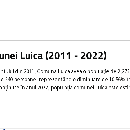
unei Luica (2011 - 2022)
ntului din 2011,
Comuna Luica
avea o populație de
2,272
de
240
persoane, reprezentând o
diminuare de 10.56%
î
 obținute în anul 2022, populația comunei Luica este est