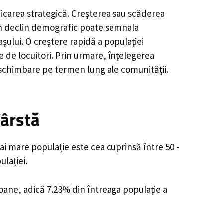
ficarea strategică. Creșterea sau scăderea
, un declin demografic poate semnala
șului. O creștere rapidă a populației
e de locuitori. Prin urmare, înțelegerea
 schimbare pe termen lung ale comunității.
Vârstă
ai mare populație este cea cuprinsă între 50 -
lației.
soane, adică 7.23% din întreaga populație a