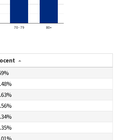
70 - 79
80+
rocent
69%
.48%
.63%
.56%
.34%
.35%
.01%