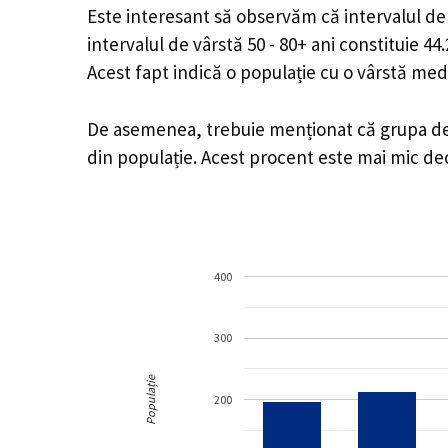
Este interesant să observăm că intervalul de v
intervalul de vârstă 50 - 80+ ani constituie 4
Acest fapt indică o populație cu o vârstă med
De asemenea, trebuie menționat că grupa de v
din populație. Acest procent este mai mic d
400
300
Populație
200