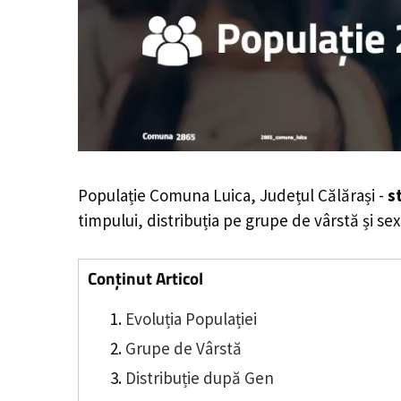
Populație Comuna Luica, Județul Călărași -
s
timpului, distribuția pe grupe de vârstă și sex
Conținut Articol
Evoluția Populației
Grupe de Vârstă
Distribuție după Gen