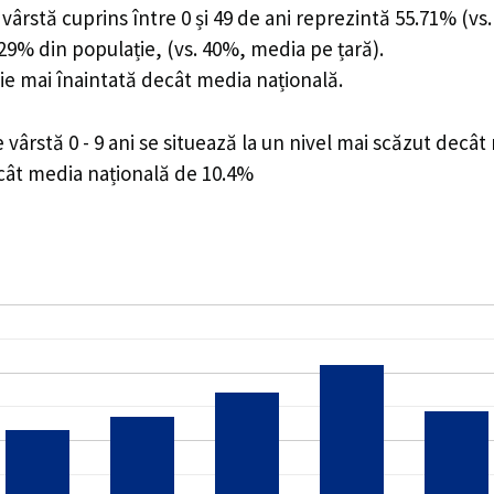
ârstă cuprins între 0 și 49 de ani reprezintă 55.71% (vs.
4.29% din populație, (vs. 40%, media pe țară).
ie mai înaintată decât media națională.
ârstă 0 - 9 ani se situează la un nivel mai scăzut decât
ecât media națională de 10.4%