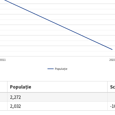
2011
202
Populație
Populație
S
2,272
2,032
-1