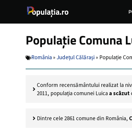
Sari
P
la
conținut
Populație Comuna Lu
România
»
Județul Călărași
»
Populație Com
Conform recensământului realizat la niv
2011, populația comunei Luica
a scăzut
Dintre cele 2861 comune din România,
C