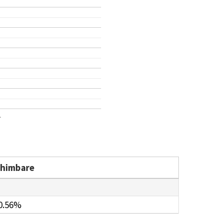
1
chimbare
0.56%