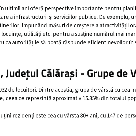
în ultimii ani oferă perspective importante pentru plani
are a infrastructurii și serviciilor publice. De exemplu
rilor, impunând măsuri de creștere a atractivității ora
locuințe, utilități etc. pentru a susține numărul mai mar
u ca autoritățile să poată răspunde eficient nevoilor în
 Județul Călărași - Grupe de 
2 de locuitori. Dintre aceștia, grupa de vârstă cu cea m
e, ceea ce reprezintă aproximativ 15.35% din totalul popu
uțini rezidenți este cea cu vârsta 80+ ani, cu 147 de per