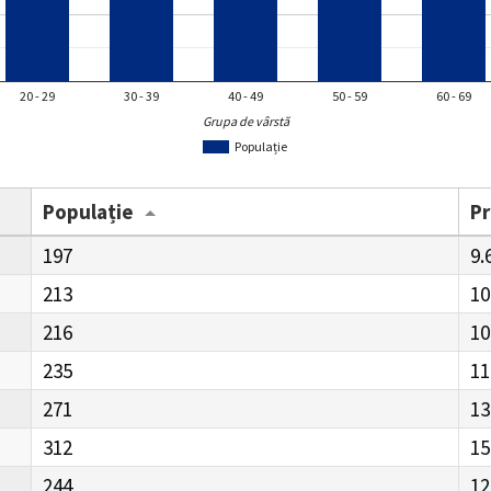
20 - 29
30 - 39
40 - 49
50 - 59
60 - 69
Grupa de vârstă
Populație
Populație
P
197
9.
213
10
216
10
235
11
271
13
312
15
244
12