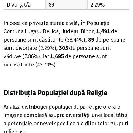
Divorțat/ă
89
2.29%
În ceea ce privește starea civilă, în Populație
Comuna Lugașu De Jos, Județul Bihor,
1,491
de
persoane
sunt căsătorite (
38.44%
),
89
de
persoane
sunt divorțate (
2.29%
),
305
de
persoane
sunt
văduve (
7.86%
), iar
1,695
de
persoane
sunt
necasătorite (
43.70%
).
Distribuția Populației
după Religie
Analiza distribuției populației după religie oferă o
imagine complexă asupra diversității unei localități și
a potențialelor nevoi specifice ale diferitelor grupuri
religioase.