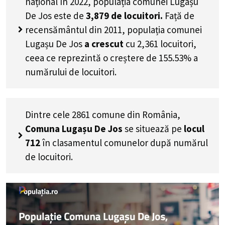
național în 2022, populația comunei Lugașu
De Jos este de
3,879
de locuitori.
Față de
recensământul din 2011, populația comunei
Lugașu De Jos
a crescut
cu
2,361
locuitori,
ceea ce reprezintă o creștere de 155.53% a
numărului de locuitori
.
Dintre cele 2861 comune din România,
Comuna Lugașu De Jos
se situează pe
locul
712
în clasamentul comunelor după numărul
de locuitori.