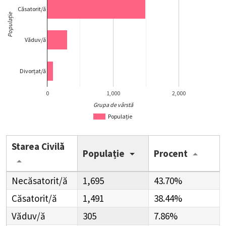
Căsatorit/ă
Populație
Văduv/ă
Divorțat/ă
0
1,000
2,000
Grupa de vârstă
Populație
Starea Civilă
Populație
Procent
Necăsatorit/ă
1,695
43.70%
Căsatorit/ă
1,491
38.44%
Văduv/ă
305
7.86%