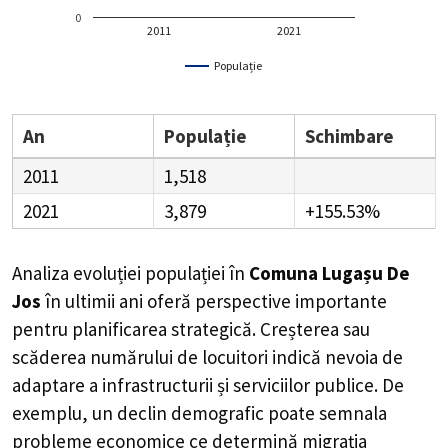
0
2011
2021
Populație
An
Populație
Schimbare
2011
1,518
2021
3,879
+155.53%
Analiza evoluției populației în
Comuna Lugașu De
Jos
în ultimii ani oferă perspective importante
pentru planificarea strategică. Creșterea sau
scăderea numărului de locuitori indică nevoia de
adaptare a infrastructurii și serviciilor publice. De
exemplu, un declin demografic poate semnala
probleme economice ce determină migrația