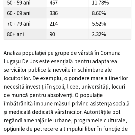
50 - 59
457
11.78%
60 - 69
336
8.66%
70 - 79
214
5.52%
80+
90
2.32%
Analiza populației pe grupe de vârstă în
Comuna
Lugașu De Jos
este esențială pentru adaptarea
serviciilor publice la nevoile în schimbare ale
locuitorilor. De exemplu, o pondere mare a tinerilor
necesită investiții în școli, licee, universități, locuri
de muncă pentru absolvenți. O populație
îmbătrânită impune măsuri privind asistența socială
și medicală dedicată vârstnicilor. Autoritățile pot
regândi amenajările urbane, programele culturale,
opțiunile de petrecere a timpului liber în funcție de