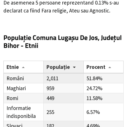
De asemenea 5 persoane reprezentand 0.13% s-au
declarat ca fiind Fara religie, Ateu sau Agnostic.
Populație Comuna Lugașu De Jos, Județul
Bihor - Etnii
Etnie
Populație
Procent
Români
2,011
51.84%
Maghiari
959
24.72%
Romi
449
11.58%
Informatie
255
6.57%
indisponibila
Slovaci
182
4.69%