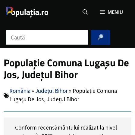
Sari
MENIU
la
conținut
Caută
Populație Comuna Lugașu De
Jos, Județul Bihor
România
»
Județul Bihor
»
Populație Comuna
Lugașu De Jos, Județul Bihor
Conform recensământului realizat la nivel