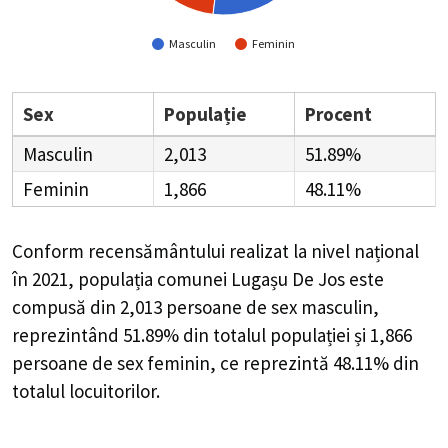
Masculin
Feminin
Sex
Populație
Procent
Masculin
2,013
51.89%
Feminin
1,866
48.11%
Conform recensământului realizat la nivel național
în 2021, populația comunei Lugașu De Jos este
compusă din
2,013
persoane de sex masculin,
reprezintând
51.89%
din totalul populației și
1,866
persoane de sex feminin, ce reprezintă
48.11%
din
totalul locuitorilor.