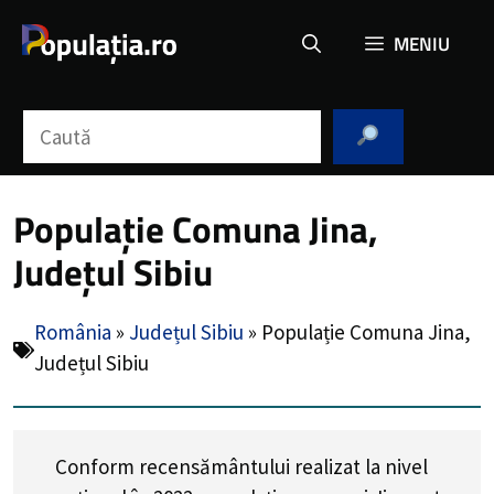
Sari
MENIU
la
conținut
Caută
Populație Comuna Jina,
Județul Sibiu
România
»
Județul Sibiu
»
Populație Comuna Jina,
Județul Sibiu
Conform recensământului realizat la nivel