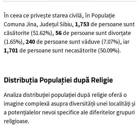
În ceea ce privește starea civilă, în Populație
Comuna Jina, Județul Sibiu,
1,753
de
persoane
sunt
căsătorite (
51.62%
),
56
de
persoane
sunt divorțate
(
1.65%
),
240
de
persoane
sunt văduve (
7.07%
), iar
1,701
de
persoane
sunt necasătorite (
50.09%
).
Distribuția Populației
după Religie
Analiza distribuției populației după religie oferă o
imagine complexă asupra diversității unei localități și
a potențialelor nevoi specifice ale diferitelor grupuri
religioase.