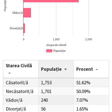
Populație
Văduv/ă
Divorțat/ă
0
1,000
2,000
Grupa de vârstă
Populație
Starea Civilă
Populație
Procent
Căsatorit/ă
1,753
51.62%
Necăsatorit/ă
1,701
50.09%
Văduv/ă
240
7.07%
Divorțat/ă
56
1.65%