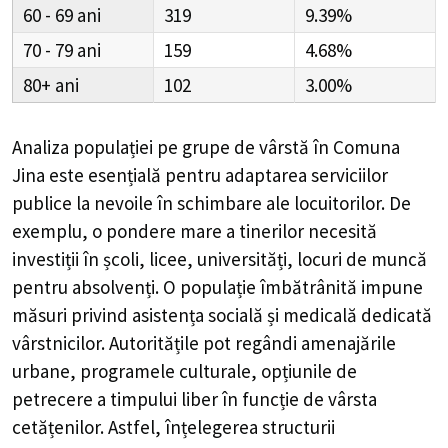
60 - 69
319
9.39%
70 - 79
159
4.68%
80+
102
3.00%
Analiza populației pe grupe de vârstă în
Comuna
Jina
este esențială pentru adaptarea serviciilor
publice la nevoile în schimbare ale locuitorilor. De
exemplu, o pondere mare a tinerilor necesită
investiții în școli, licee, universități, locuri de muncă
pentru absolvenți. O populație îmbătrânită impune
măsuri privind asistența socială și medicală dedicată
vârstnicilor. Autoritățile pot regândi amenajările
urbane, programele culturale, opțiunile de
petrecere a timpului liber în funcție de vârsta
cetățenilor. Astfel, înțelegerea structurii