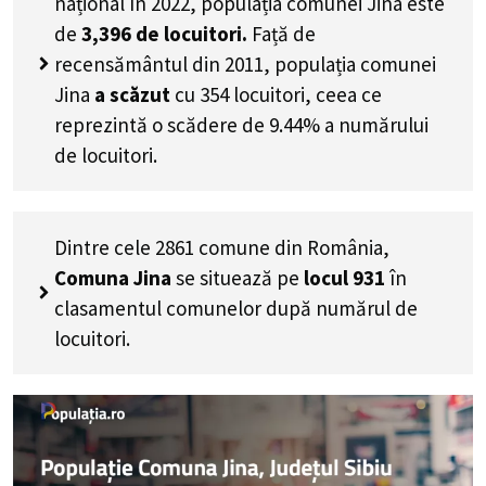
național în 2022, populația comunei Jina este
de
3,396
de locuitori.
Față de
recensământul din 2011, populația comunei
Jina
a scăzut
cu
354
locuitori, ceea ce
reprezintă o scădere de 9.44% a numărului
de locuitori
.
Dintre cele 2861 comune din România,
Comuna Jina
se situează pe
locul 931
în
clasamentul comunelor după numărul de
locuitori.