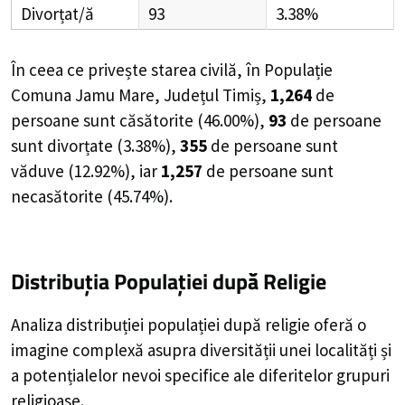
Divorțat/ă
93
3.38%
În ceea ce privește starea civilă, în Populație
Comuna Jamu Mare, Județul Timiș,
1,264
de
persoane
sunt căsătorite (
46.00%
),
93
de
persoane
sunt divorțate (
3.38%
),
355
de
persoane
sunt
văduve (
12.92%
), iar
1,257
de
persoane
sunt
necasătorite (
45.74%
).
Distribuția Populației
după Religie
Analiza distribuției populației după religie oferă o
imagine complexă asupra diversității unei localități și
a potențialelor nevoi specifice ale diferitelor grupuri
religioase.