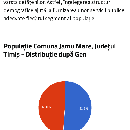
vârsta cetățenilor. Astfel, înțelegerea structurii
demografice ajută la furnizarea unor servicii publice
adecvate fiecărui segment al populației.
Populație Comuna Jamu Mare, Județul
Timiș
-
Distribuție
după Gen
48.8%
51.2%