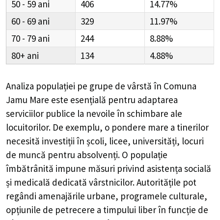
50 - 59
406
14.77%
60 - 69
329
11.97%
70 - 79
244
8.88%
80+
134
4.88%
Analiza populației pe grupe de vârstă în
Comuna
Jamu Mare
este esențială pentru adaptarea
serviciilor publice la nevoile în schimbare ale
locuitorilor. De exemplu, o pondere mare a tinerilor
necesită investiții în școli, licee, universități, locuri
de muncă pentru absolvenți. O populație
îmbătrânită impune măsuri privind asistența socială
și medicală dedicată vârstnicilor. Autoritățile pot
regândi amenajările urbane, programele culturale,
opțiunile de petrecere a timpului liber în funcție de