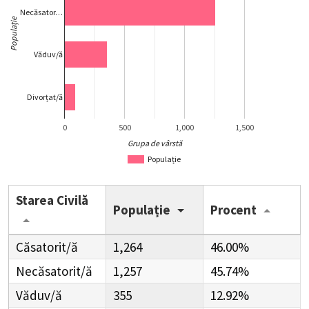
Necăsator…
Populație
Văduv/ă
Divorțat/ă
0
500
1,000
1,500
Grupa de vârstă
Populație
Starea Civilă
Populație
Procent
Căsatorit/ă
1,264
46.00%
Necăsatorit/ă
1,257
45.74%
Văduv/ă
355
12.92%