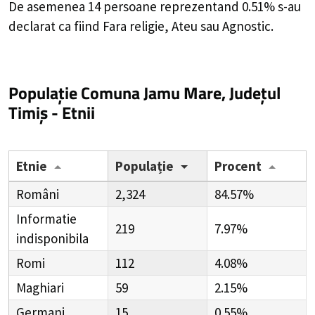
De asemenea 14 persoane reprezentand 0.51% s-au
declarat ca fiind Fara religie, Ateu sau Agnostic.
Populație Comuna Jamu Mare, Județul
Timiș - Etnii
Etnie
Populație
Procent
Români
2,324
84.57%
Informatie
219
7.97%
indisponibila
Romi
112
4.08%
Maghiari
59
2.15%
Germani
15
0.55%