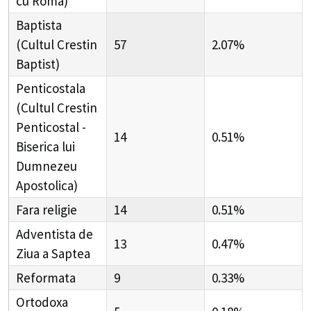
cu Roma)
Baptista
(Cultul Crestin
57
2.07%
Baptist)
Penticostala
(Cultul Crestin
Penticostal -
14
0.51%
Biserica lui
Dumnezeu
Apostolica)
Fara religie
14
0.51%
Adventista de
13
0.47%
Ziua a Saptea
Reformata
9
0.33%
Ortodoxa