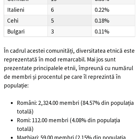
Italieni
6
0.22%
Cehi
5
0.18%
Bulgari
3
0.11%
În cadrul acestei comunități, diversitatea etnică este
reprezentată în mod remarcabil. Mai jos sunt
prezentate principalele etnii, împreună cu numărul
de membri și procentul pe care îl reprezintă în
populație:
Români: 2,324.00 membri (84.57% din populația
totală)
Romi: 112.00 membri (4.08% din populația
totală)
Maghiari: 59.00 membri (2.15% din populația