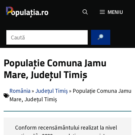
Sari
MENIU
la
conținut
Caută
Populație Comuna Jamu
Mare, Județul Timiș
România
»
Județul Timiș
»
Populație Comuna Jamu
Mare, Județul Timiș
Conform recensământului realizat la nivel