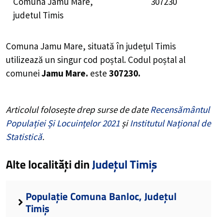
Comuna Jamu Mare,
307230
judetul Timis
Comuna Jamu Mare, situată în județul Timis
utilizează un singur cod poștal. Codul poștal al
comunei
Jamu Mare.
este
307230.
Articolul folosește drep surse de date
Recensământul
Populației Și Locuințelor 2021
și
Institutul Național de
Statistică
.
Alte localități din
Județul Timiș
Populație Comuna Banloc, Județul
Timiș