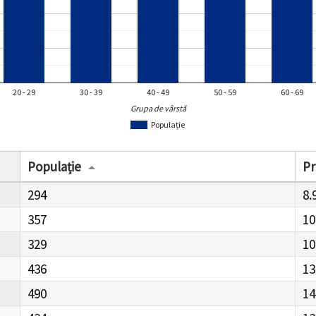
20 - 29
30 - 39
40 - 49
50 - 59
60 - 69
Grupa de vârstă
Populație
Populație
Pr
294
8.
357
10
329
10
436
13
490
14