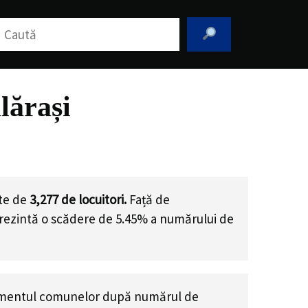
aută
lărași
ste de
3,277
de locuitori.
Față de
prezintă o scădere de 5.45% a numărului de
amentul comunelor după numărul de