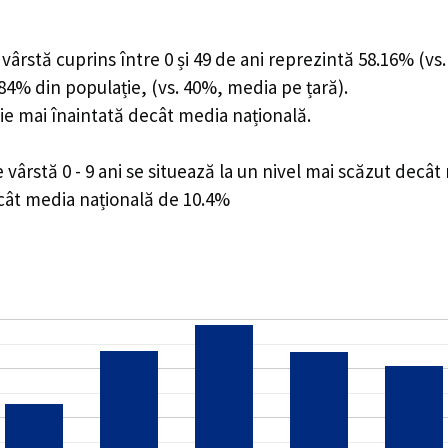
ârstă cuprins între 0 și 49 de ani reprezintă 58.16% (vs.
1.84% din populație, (vs. 40%, media pe țară).
ie mai înaintată decât media națională.
ârstă 0 - 9 ani se situează la un nivel mai scăzut decât
ecât media națională de 10.4%