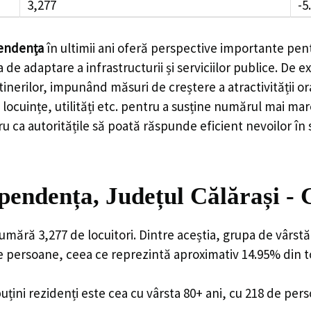
3,277
-5
endența
în ultimii ani oferă perspective importante pent
 de adaptare a infrastructurii și serviciilor publice. D
rilor, impunând măsuri de creștere a atractivității ora
locuințe, utilități etc. pentru a susține numărul mai mar
u ca autoritățile să poată răspunde eficient nevoilor în
endența, Județul Călărași - 
ără 3,277 de locuitori. Dintre aceștia, grupa de vârstă
de persoane, ceea ce reprezintă aproximativ 14.95% din to
uțini rezidenți este cea cu vârsta 80+ ani, cu 218 de per