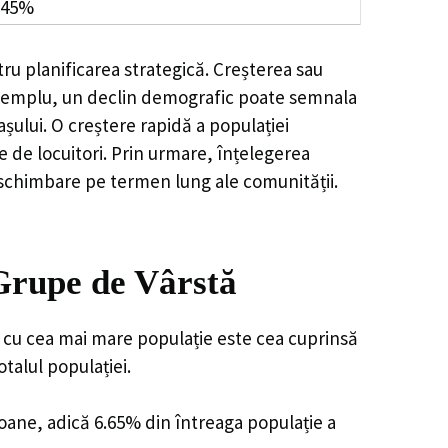
.45%
ru planificarea strategică. Creșterea sau
e exemplu, un declin demografic poate semnala
șului. O creștere rapidă a populației
e de locuitori. Prin urmare, înțelegerea
 schimbare pe termen lung ale comunității.
Grupe de Vârstă
 cu cea mai mare populație este cea cuprinsă
talul populației.
soane, adică 6.65% din întreaga populație a