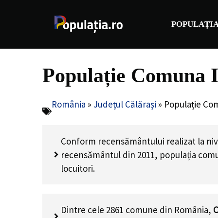
Sari
la
POPULAȚIA
conținut
Populație Comuna I
România
»
Județul Călărași
»
Populație Co
Conform recensământului realizat la ni
recensământul din 2011, populația co
locuitori
.
Dintre cele 2861 comune din România,
C