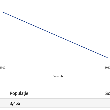
2011
202
Populație
Populație
S
3,466