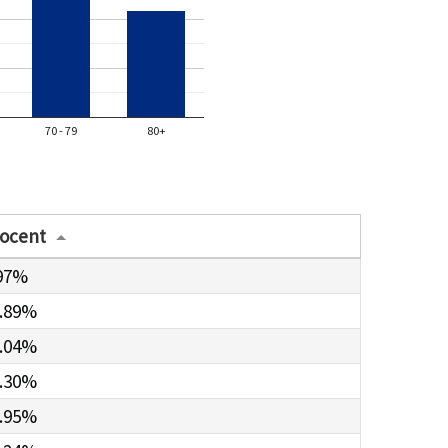
70 - 79
80+
ocent
97%
.89%
.04%
.30%
.95%