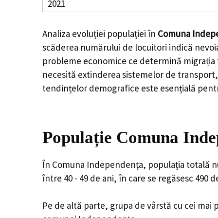
2021
Analiza evoluției populației în
Comuna Indep
scăderea numărului de locuitori indică nevoia
probleme economice ce determină migrația tine
necesită extinderea sistemelor de transport, 
tendințelor demografice este esențială pentr
Populație Comuna Indep
În Comuna Independența, populația totală num
între 40 - 49 de ani, în care se regăsesc 490 
Pe de altă parte, grupa de vârstă cu cei mai p