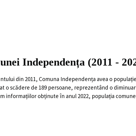
unei Independența (2011 - 20
ntului din 2011,
Comuna Independența
avea o populați
rat o
scădere de
189
persoane, reprezentând o
diminuar
m informațiilor obținute în anul 2022, populația comun