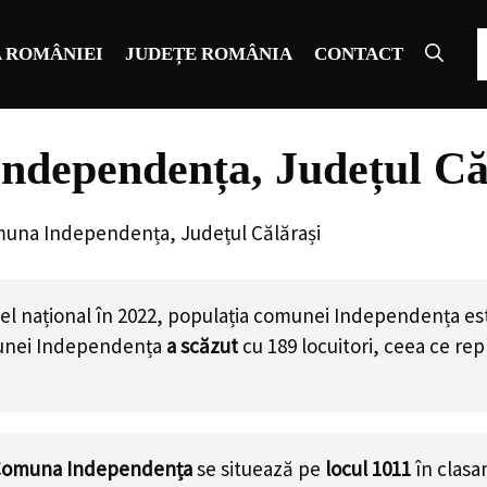
C
 ROMÂNIEI
JUDEȚE ROMÂNIA
CONTACT
ndependența, Județul Că
muna Independența, Județul Călărași
vel național în 2022, populația comunei Independența e
munei Independența
a scăzut
cu
189
locuitori, ceea ce re
omuna Independența
se situează pe
locul 1011
în clas