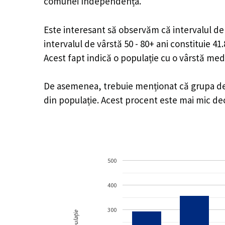
comunei Independența.
Este interesant să observăm că intervalul de v
intervalul de vârstă 50 - 80+ ani constituie 4
Acest fapt indică o populație cu o vârstă med
De asemenea, trebuie menționat că grupa de v
din populație. Acest procent este mai mic d
500
400
300
Populație