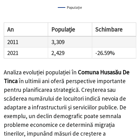
Populație
An
Populație
Schimbare
2011
3,309
2021
2,429
-26.59%
Analiza evoluției populației în
Comuna Husasău De
Tinca
în ultimii ani oferă perspective importante
pentru planificarea strategică. Creșterea sau
scăderea numărului de locuitori indică nevoia de
adaptare a infrastructurii și serviciilor publice. De
exemplu, un declin demografic poate semnala
probleme economice ce determină migrația
tinerilor, impunând măsuri de creștere a