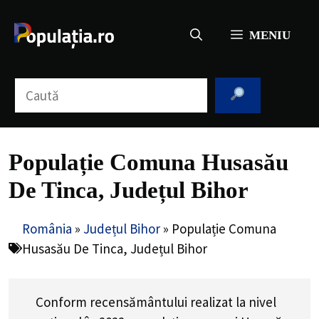
Sari
la
MENIU
conținut
Caută
Populație Comuna Husasău
De Tinca, Județul Bihor
România
»
Județul Bihor
»
Populație Comuna
Husasău De Tinca, Județul Bihor
Conform recensământului realizat la nivel