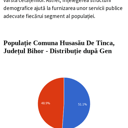
demografice ajută la furnizarea unor servicii publice
adecvate fiecărui segment al populației.
Populație Comuna Husasău De Tinca,
Județul Bihor
-
Distribuție
după Gen
48.9%
51.1%