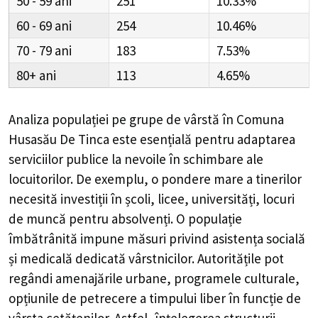
50 - 59
251
10.33%
60 - 69
254
10.46%
70 - 79
183
7.53%
80+
113
4.65%
Analiza populației pe grupe de vârstă în
Comuna
Husasău De Tinca
este esențială pentru adaptarea
serviciilor publice la nevoile în schimbare ale
locuitorilor. De exemplu, o pondere mare a tinerilor
necesită investiții în școli, licee, universități, locuri
de muncă pentru absolvenți. O populație
îmbătrânită impune măsuri privind asistența socială
și medicală dedicată vârstnicilor. Autoritățile pot
regândi amenajările urbane, programele culturale,
opțiunile de petrecere a timpului liber în funcție de
vârsta cetățenilor. Astfel, înțelegerea structurii