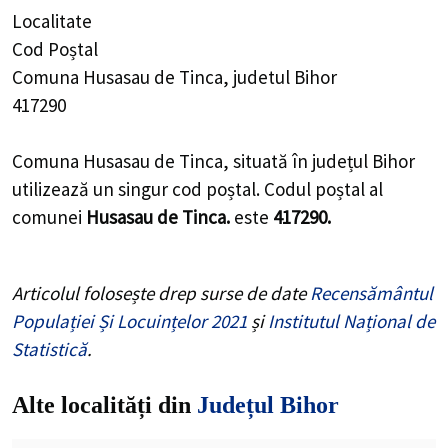
Localitate
Cod Poștal
Comuna Husasau de Tinca, judetul Bihor
417290
Comuna Husasau de Tinca, situată în județul Bihor
utilizează un singur cod poștal. Codul poștal al
comunei
Husasau de Tinca.
este
417290.
Articolul folosește drep surse de date
Recensământul
Populației Și Locuințelor 2021
și
Institutul Național de
Statistică
.
Alte localități din
Județul Bihor