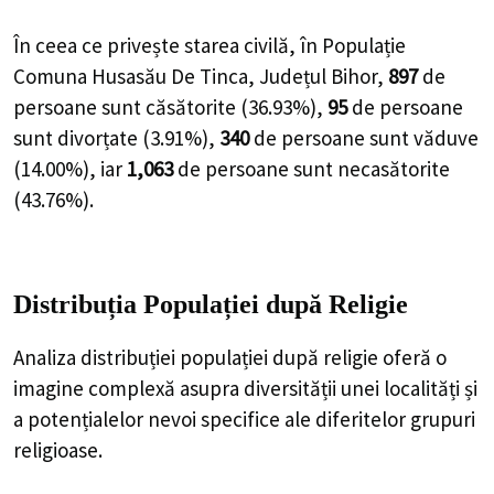
În ceea ce privește starea civilă, în Populație
Comuna Husasău De Tinca, Județul Bihor,
897
de
persoane
sunt căsătorite (
36.93%
),
95
de
persoane
sunt divorțate (
3.91%
),
340
de
persoane
sunt văduve
(
14.00%
), iar
1,063
de
persoane
sunt necasătorite
(
43.76%
).
Distribuția Populației
după Religie
Analiza distribuției populației după religie oferă o
imagine complexă asupra diversității unei localități și
a potențialelor nevoi specifice ale diferitelor grupuri
religioase.