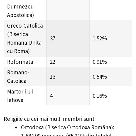
Dumnezeu
Apostolica)
Greco-Catolica
(Biserica
37
1.52%
Romana Unita
cu Roma)
Reformata
22
0.91%
Romano-
13
0.54%
Catolica
Martorii lui
4
0.16%
Iehova
Religiile cu cei mai mulți membri sunt:
Ortodoxa (Biserica Ortodoxa Româna):
1,584.00 persoane (65.21% din totalul