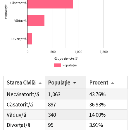
Căsatorit/ă
Populație
Văduv/ă
Divorțat/ă
0
500
1,000
1,500
Grupa de vârstă
Populație
Starea Civilă
Populație
Procent
Necăsatorit/ă
1,063
43.76%
Căsatorit/ă
897
36.93%
Văduv/ă
340
14.00%
Divorțat/ă
95
3.91%