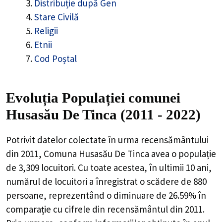
Distribuție după Gen
Stare Civilă
Religii
Etnii
Cod Poștal
Evoluția Populației comunei
Husasău De Tinca (2011 - 2022)
Potrivit datelor colectate în urma recensământului
din 2011,
Comuna Husasău De Tinca
avea o populație
de
3,309
locuitori. Cu toate acestea, în ultimii 10 ani,
numărul de locuitori a înregistrat o
scădere de
880
persoane, reprezentând o
diminuare de 26.59%
în
comparație cu cifrele din recensământul din 2011.