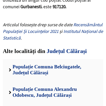
utilizează un singur cod poștal. Codul poștal al
comunei
Gurbanesti.
este
917120.
Articolul folosește drep surse de date
Recensământul
Populației Și Locuințelor 2021
și
Institutul Național de
Statistică
.
Alte localități din
Județul Călărași
Populație Comuna Belciugatele,
Județul Călărași
Populație Comuna Alexandru
Odobescu, Județul Călărași