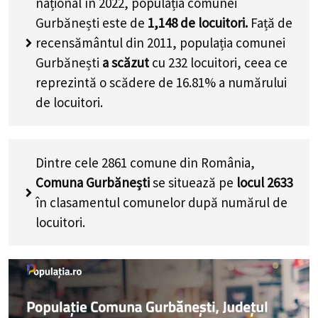
național în 2022, populația comunei
Gurbănești este de
1,148
de locuitori.
Față de
recensământul din 2011, populația comunei
Gurbănești
a scăzut
cu
232
locuitori, ceea ce
reprezintă o scădere de 16.81% a numărului
de locuitori
.
Dintre cele 2861 comune din România,
Comuna Gurbănești
se situează pe
locul 2633
în clasamentul comunelor după numărul de
locuitori.