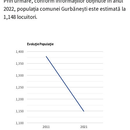
Prin urmare, conform informațiilor obținute în anul
2022, populația comunei Gurbănești este estimată la
1,148
locuitori.
Evoluție Populație
1,400
1,350
1,300
1,250
1,200
1,150
1,100
2011
2021