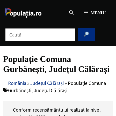
Sari
la
MENIU
conținut
Caută
Populație Comuna
Gurbănești, Județul Călărași
România
»
Județul Călărași
»
Populație Comuna
Gurbănești, Județul Călărași
Conform recensământului realizat la nivel