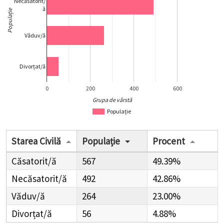
Necăsatorit/
ă
Populație
Văduv/ă
Divorțat/ă
0
200
400
600
Grupa de vârstă
Populație
Starea Civilă
Populație
Procent
Căsatorit/ă
567
49.39%
Necăsatorit/ă
492
42.86%
Văduv/ă
264
23.00%
Divorțat/ă
56
4.88%