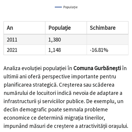
Populație
An
Populație
Schimbare
2011
1,380
2021
1,148
-16.81%
Analiza evoluției populației în
Comuna Gurbănești
în
ultimii ani oferă perspective importante pentru
planificarea strategică. Creșterea sau scăderea
numărului de locuitori indică nevoia de adaptare a
infrastructurii și serviciilor publice. De exemplu, un
declin demografic poate semnala probleme
economice ce determină migrația tinerilor,
impunând măsuri de creștere a atractivității orașului.