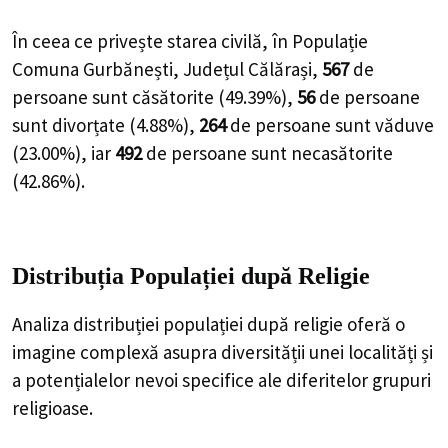
În ceea ce privește starea civilă, în Populație
Comuna Gurbănești, Județul Călărași,
567
de
persoane
sunt căsătorite (
49.39%
),
56
de
persoane
sunt divorțate (
4.88%
),
264
de
persoane
sunt văduve
(
23.00%
), iar
492
de
persoane
sunt necasătorite
(
42.86%
).
Distribuția Populației
după Religie
Analiza distribuției populației după religie oferă o
imagine complexă asupra diversității unei localități și
a potențialelor nevoi specifice ale diferitelor grupuri
religioase.