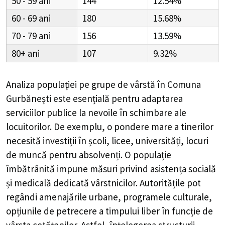
50 - 59
144
12.54%
60 - 69
180
15.68%
70 - 79
156
13.59%
80+
107
9.32%
Analiza populației pe grupe de vârstă în
Comuna
Gurbănești
este esențială pentru adaptarea
serviciilor publice la nevoile în schimbare ale
locuitorilor. De exemplu, o pondere mare a tinerilor
necesită investiții în școli, licee, universități, locuri
de muncă pentru absolvenți. O populație
îmbătrânită impune măsuri privind asistența socială
și medicală dedicată vârstnicilor. Autoritățile pot
regândi amenajările urbane, programele culturale,
opțiunile de petrecere a timpului liber în funcție de
vârsta cetățenilor. Astfel, înțelegerea structurii