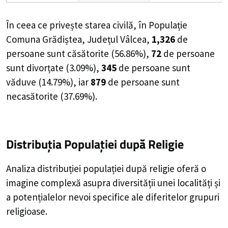
În ceea ce privește starea civilă, în Populație
Comuna Grădiștea, Județul Vâlcea,
1,326
de
persoane
sunt căsătorite (
56.86%
),
72
de
persoane
sunt divorțate (
3.09%
),
345
de
persoane
sunt
văduve (
14.79%
), iar
879
de
persoane
sunt
necasătorite (
37.69%
).
Distribuția Populației
după Religie
Analiza distribuției populației după religie oferă o
imagine complexă asupra diversității unei localități și
a potențialelor nevoi specifice ale diferitelor grupuri
religioase.