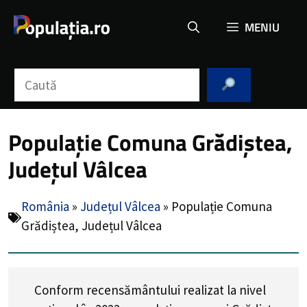
Sari
MENIU
la
conținut
Caută
Populație Comuna Grădiștea,
Județul Vâlcea
România
»
Județul Vâlcea
»
Populație Comuna
Grădiștea, Județul Vâlcea
Conform recensământului realizat la nivel