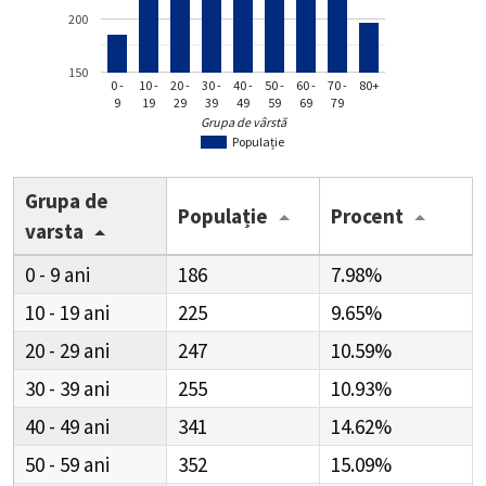
200
150
0 -
10 -
20 -
30 -
40 -
50 -
60 -
70 -
80+
9
19
29
39
49
59
69
79
Grupa de vârstă
Populație
Grupa de
Populație
Procent
varsta
0 - 9
186
7.98%
10 - 19
225
9.65%
20 - 29
247
10.59%
30 - 39
255
10.93%
40 - 49
341
14.62%
50 - 59
352
15.09%