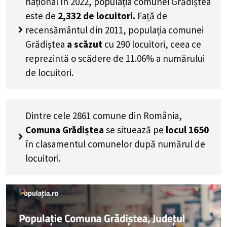
național în 2022, populația comunei Grădiștea
este de
2,332
de locuitori.
Față de
recensământul din 2011, populația comunei
Grădiștea
a scăzut
cu
290
locuitori, ceea ce
reprezintă o scădere de 11.06% a numărului
de locuitori
.
Dintre cele 2861 comune din România,
Comuna Grădiștea
se situează pe
locul 1650
în clasamentul comunelor după numărul de
locuitori.