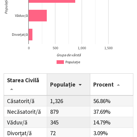
Populație
Văduv/ă
Divorțat/ă
0
500
1,000
1,500
Grupa de vârstă
Populație
Starea Civilă
Populație
Procent
Căsatorit/ă
1,326
56.86%
Necăsatorit/ă
879
37.69%
Văduv/ă
345
14.79%
Divorțat/ă
72
3.09%