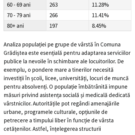
60 - 69
263
11.28%
70 - 79
266
11.41%
80+
197
8.45%
Analiza populației pe grupe de vârstă în
Comuna
Grădiștea
este esențială pentru adaptarea serviciilor
publice la nevoile în schimbare ale locuitorilor. De
exemplu, o pondere mare a tinerilor necesită
investiții în școli, licee, universități, locuri de muncă
pentru absolvenți. O populație îmbătrânită impune
măsuri privind asistența socială și medicală dedicată
vârstnicilor. Autoritățile pot regândi amenajările
urbane, programele culturale, opțiunile de
petrecere a timpului liber în funcție de vârsta
cetățenilor. Astfel, înțelegerea structurii