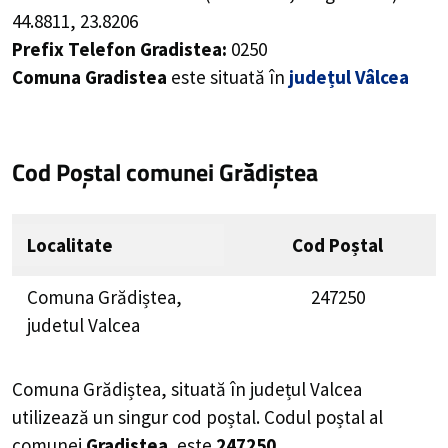
44.8811
,
23.8206
Prefix Telefon Gradistea:
0250
Comuna Gradistea
este situată în
județul Vâlcea
Cod Poștal comunei Grădiștea
Localitate
Cod Poștal
Comuna Grădiștea,
247250
judetul Valcea
Comuna Grădiștea, situată în județul Valcea
utilizează un singur cod poștal. Codul poștal al
comunei
Gradistea.
este
247250.