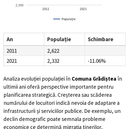
2,300
2011
2021
Populație
An
Populație
Schimbare
2011
2,622
2021
2,332
-11.06%
Analiza evoluției populației în
Comuna Grădiștea
în
ultimii ani oferă perspective importante pentru
planificarea strategică. Creșterea sau scăderea
numărului de locuitori indică nevoia de adaptare a
infrastructurii și serviciilor publice. De exemplu, un
declin demografic poate semnala probleme
economice ce determină migrația tinerilor,