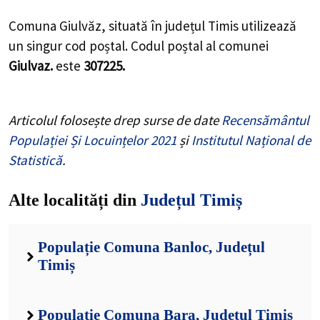
Comuna Giulvăz, situată în județul Timis utilizează
un singur cod poștal. Codul poștal al comunei
Giulvaz.
este
307225.
Articolul folosește drep surse de date
Recensământul
Populației Și Locuințelor 2021
și
Institutul Național de
Statistică
.
Alte localități din
Județul Timiș
Populație Comuna Banloc, Județul
Timiș
Populație Comuna Bara, Județul Timiș