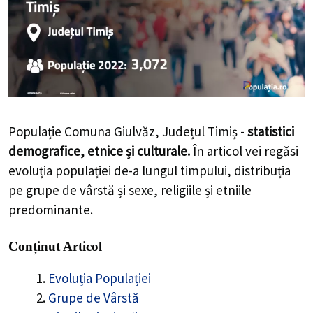
Populație Comuna Giulvăz, Județul Timiș -
statistici
demografice, etnice și culturale.
În articol vei regăsi
evoluția populației de-a lungul timpului, distribuția
pe grupe de vârstă și sexe, religiile și etniile
predominante.
Conținut Articol
Evoluția Populației
Grupe de Vârstă