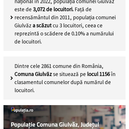
național în 2022, populația comunei Giulvăz
este de
3,072
de locuitori.
Față de
recensământul din 2011, populația comunei
Giulvăz
a scăzut
cu
3
locuitori, ceea ce
reprezintă o scădere de 0.10% a numărului
de locuitori
.
Dintre cele 2861 comune din România,
Comuna Giulvăz
se situează pe
locul 1156
în
clasamentul comunelor după numărul de
locuitori.