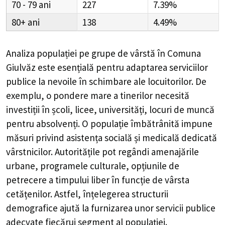
70 - 79
227
7.39%
80+
138
4.49%
Analiza populației pe grupe de vârstă în
Comuna
Giulvăz
este esențială pentru adaptarea serviciilor
publice la nevoile în schimbare ale locuitorilor. De
exemplu, o pondere mare a tinerilor necesită
investiții în școli, licee, universități, locuri de muncă
pentru absolvenți. O populație îmbătrânită impune
măsuri privind asistența socială și medicală dedicată
vârstnicilor. Autoritățile pot regândi amenajările
urbane, programele culturale, opțiunile de
petrecere a timpului liber în funcție de vârsta
cetățenilor. Astfel, înțelegerea structurii
demografice ajută la furnizarea unor servicii publice
adecvate fiecărui segment al populației.