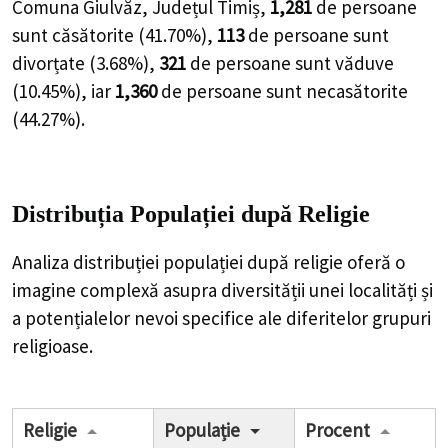
Comuna Giulvăz, Județul Timiș,
1,281
de
persoane
sunt căsătorite (
41.70%
),
113
de
persoane
sunt
divorțate (
3.68%
),
321
de
persoane
sunt văduve
(
10.45%
), iar
1,360
de
persoane
sunt necasătorite
(
44.27%
).
Distribuția Populației
după Religie
Analiza distribuției populației după religie oferă o
imagine complexă asupra diversității unei localități și
a potențialelor nevoi specifice ale diferitelor grupuri
religioase.
Religie
Populație
Procent