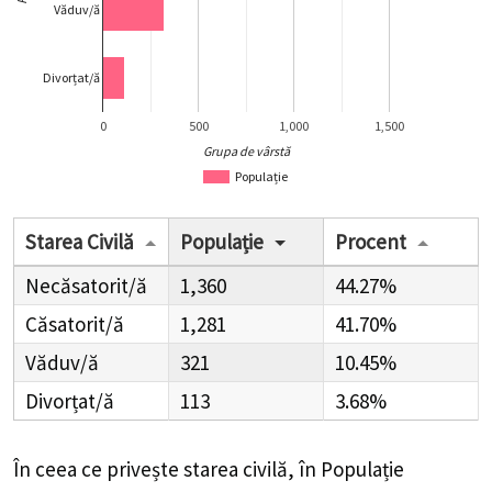
Văduv/ă
Divorțat/ă
0
500
1,000
1,500
Grupa de vârstă
Populație
Starea Civilă
Populație
Procent
Necăsatorit/ă
1,360
44.27%
Căsatorit/ă
1,281
41.70%
Văduv/ă
321
10.45%
Divorțat/ă
113
3.68%
În ceea ce privește starea civilă, în Populație