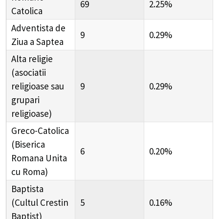
69
2.25%
Catolica
Adventista de
9
0.29%
Ziua a Saptea
Alta religie
(asociatii
religioase sau
9
0.29%
grupari
religioase)
Greco-Catolica
(Biserica
6
0.20%
Romana Unita
cu Roma)
Baptista
(Cultul Crestin
5
0.16%
Baptist)