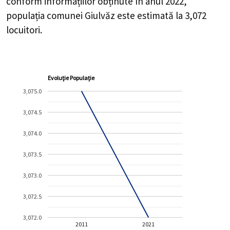
conform informațiilor obținute în anul 2022,
populația comunei Giulvăz este estimată la
3,072
locuitori.
Evoluție Populație
3,075.0
3,074.5
3,074.0
3,073.5
3,073.0
3,072.5
3,072.0
2011
2021