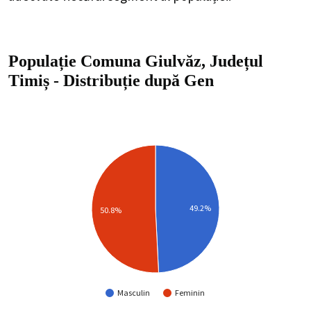
Populație Comuna Giulvăz, Județul
Timiș
-
Distribuție
după Gen
49.2%
50.8%
Masculin
Feminin