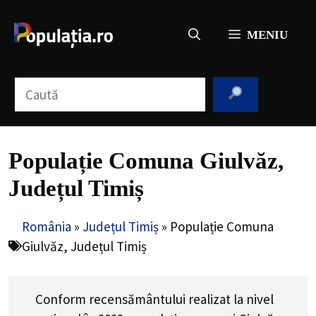
Sari
la
MENIU
conținut
Caută
Populație Comuna Giulvăz,
Județul Timiș
România
»
Județul Timiș
»
Populație Comuna
Giulvăz, Județul Timiș
Conform recensământului realizat la nivel