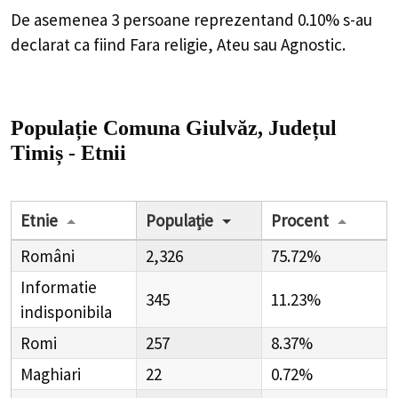
De asemenea 3 persoane reprezentand 0.10% s-au
declarat ca fiind Fara religie, Ateu sau Agnostic.
Populație Comuna Giulvăz, Județul
Timiș - Etnii
Etnie
Populație
Procent
Români
2,326
75.72%
Informatie
345
11.23%
indisponibila
Romi
257
8.37%
Maghiari
22
0.72%