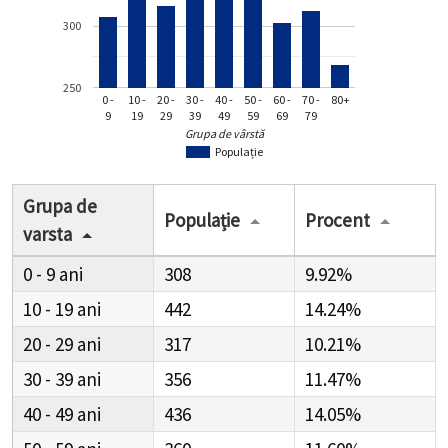
300
250
0 -
10 -
20 -
30 -
40 -
50 -
60 -
70 -
80+
9
19
29
39
49
59
69
79
Grupa de vârstă
Populație
Grupa de
Populație
Procent
varsta
0 - 9
308
9.92%
10 - 19
442
14.24%
20 - 29
317
10.21%
30 - 39
356
11.47%
40 - 49
436
14.05%