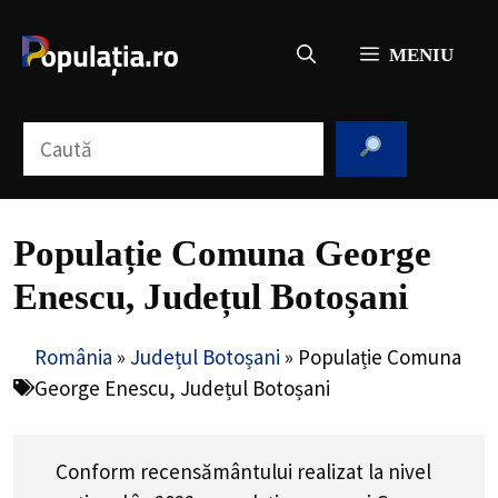
Sari
la
MENIU
conținut
Caută
Populație Comuna George
Enescu, Județul Botoșani
România
»
Județul Botoșani
»
Populație Comuna
George Enescu, Județul Botoșani
Conform recensământului realizat la nivel