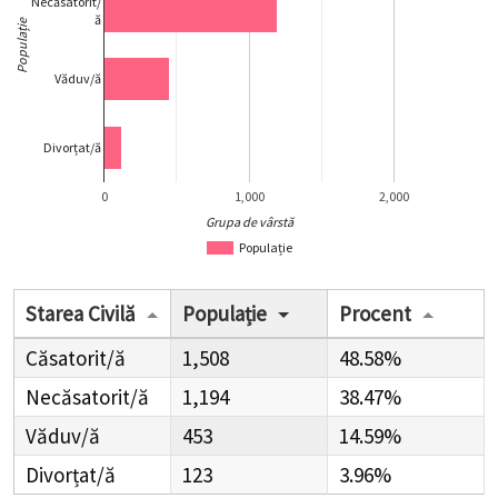
Necăsatorit/
ă
Populație
Văduv/ă
Divorțat/ă
0
1,000
2,000
Grupa de vârstă
Populație
Starea Civilă
Populație
Procent
Căsatorit/ă
1,508
48.58%
Necăsatorit/ă
1,194
38.47%
Văduv/ă
453
14.59%
Divorțat/ă
123
3.96%