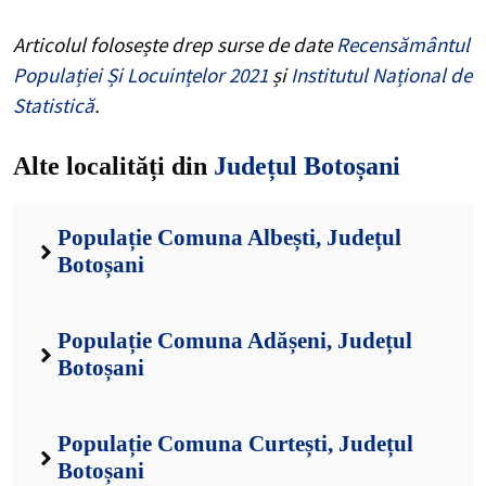
Articolul folosește drep surse de date
Recensământul
Populației Și Locuințelor 2021
și
Institutul Național de
Statistică
.
Alte localități din
Județul Botoșani
Populație Comuna Albești, Județul
Botoșani
Populație Comuna Adășeni, Județul
Botoșani
Populație Comuna Curtești, Județul
Botoșani