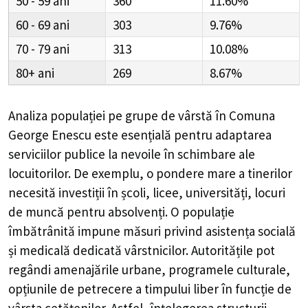
50 - 59
360
11.60%
60 - 69
303
9.76%
70 - 79
313
10.08%
80+
269
8.67%
Analiza populației pe grupe de vârstă în
Comuna
George Enescu
este esențială pentru adaptarea
serviciilor publice la nevoile în schimbare ale
locuitorilor. De exemplu, o pondere mare a tinerilor
necesită investiții în școli, licee, universități, locuri
de muncă pentru absolvenți. O populație
îmbătrânită impune măsuri privind asistența socială
și medicală dedicată vârstnicilor. Autoritățile pot
regândi amenajările urbane, programele culturale,
opțiunile de petrecere a timpului liber în funcție de
vârsta cetățenilor. Astfel, înțelegerea structurii