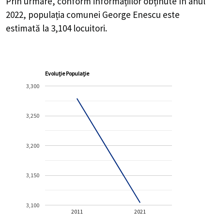
Prin urmare, conform informațiilor obținute în anul
2022, populația comunei George Enescu este
estimată la
3,104
locuitori.
Evoluție Populație
3,300
3,250
3,200
3,150
3,100
2011
2021