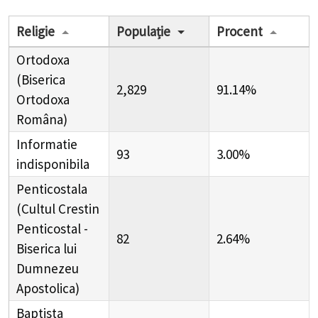
Religie
Populație
Procent
Ortodoxa
(Biserica
2,829
91.14%
Ortodoxa
Româna)
Informatie
93
3.00%
indisponibila
Penticostala
(Cultul Crestin
Penticostal -
82
2.64%
Biserica lui
Dumnezeu
Apostolica)
Baptista