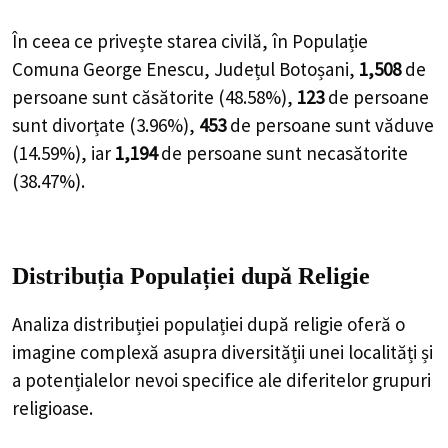
În ceea ce privește starea civilă, în Populație
Comuna George Enescu, Județul Botoșani,
1,508
de
persoane
sunt căsătorite (
48.58%
),
123
de
persoane
sunt divorțate (
3.96%
),
453
de
persoane
sunt văduve
(
14.59%
), iar
1,194
de
persoane
sunt necasătorite
(
38.47%
).
Distribuția Populației
după Religie
Analiza distribuției populației după religie oferă o
imagine complexă asupra diversității unei localități și
a potențialelor nevoi specifice ale diferitelor grupuri
religioase.