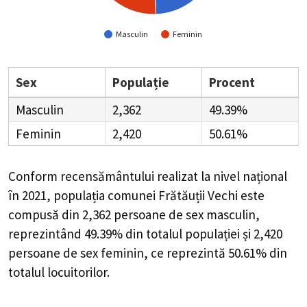
Masculin
Feminin
Sex
Populație
Procent
Masculin
2,362
49.39%
Feminin
2,420
50.61%
Conform recensământului realizat la nivel național
în 2021, populația comunei Frătăuții Vechi este
compusă din
2,362
persoane de sex masculin,
reprezintând
49.39%
din totalul populației și
2,420
persoane de sex feminin, ce reprezintă
50.61%
din
totalul locuitorilor.