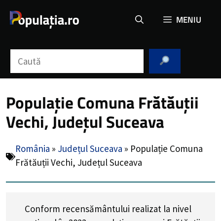
Sari
MENIU
la
conținut
Caută
Populație Comuna Frătăuții
Vechi, Județul Suceava
România
»
Județul Suceava
»
Populație Comuna
Frătăuții Vechi, Județul Suceava
Conform recensământului realizat la nivel