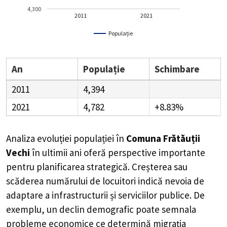
4,300
2011
2021
Populație
An
Populație
Schimbare
2011
4,394
2021
4,782
+8.83%
Analiza evoluției populației în
Comuna Frătăuții
Vechi
în ultimii ani oferă perspective importante
pentru planificarea strategică. Creșterea sau
scăderea numărului de locuitori indică nevoia de
adaptare a infrastructurii și serviciilor publice. De
exemplu, un declin demografic poate semnala
probleme economice ce determină migrația