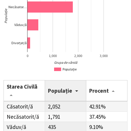
Necăsator…
Populație
Văduv/ă
Divorțat/ă
0
1,000
2,000
3,000
Grupa de vârstă
Populație
Starea Civilă
Populație
Procent
Căsatorit/ă
2,052
42.91%
Necăsatorit/ă
1,791
37.45%
Văduv/ă
435
9.10%