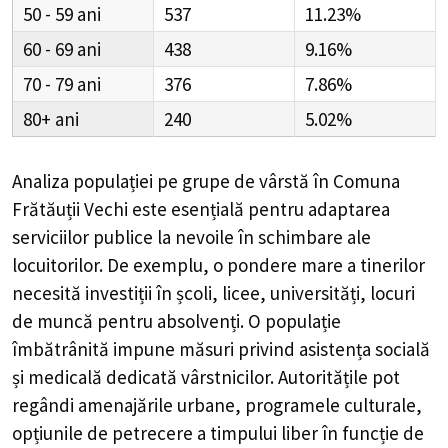
50 - 59
537
11.23%
60 - 69
438
9.16%
70 - 79
376
7.86%
80+
240
5.02%
Analiza populației pe grupe de vârstă în
Comuna
Frătăuții Vechi
este esențială pentru adaptarea
serviciilor publice la nevoile în schimbare ale
locuitorilor. De exemplu, o pondere mare a tinerilor
necesită investiții în școli, licee, universități, locuri
de muncă pentru absolvenți. O populație
îmbătrânită impune măsuri privind asistența socială
și medicală dedicată vârstnicilor. Autoritățile pot
regândi amenajările urbane, programele culturale,
opțiunile de petrecere a timpului liber în funcție de