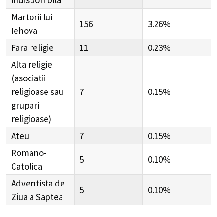
Martorii lui
156
3.26%
Iehova
Fara religie
11
0.23%
Alta religie
(asociatii
religioase sau
7
0.15%
grupari
religioase)
Ateu
7
0.15%
Romano-
5
0.10%
Catolica
Adventista de
5
0.10%
Ziua a Saptea