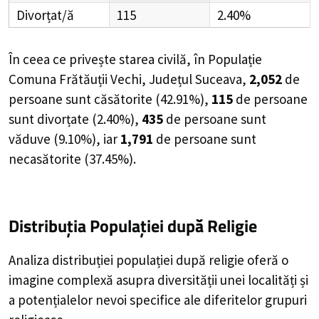
Divorțat/ă
115
2.40%
În ceea ce privește starea civilă, în Populație
Comuna Frătăuții Vechi, Județul Suceava,
2,052
de
persoane
sunt căsătorite (
42.91%
),
115
de
persoane
sunt divorțate (
2.40%
),
435
de
persoane
sunt
văduve (
9.10%
), iar
1,791
de
persoane
sunt
necasătorite (
37.45%
).
Distribuția Populației
după Religie
Analiza distribuției populației după religie oferă o
imagine complexă asupra diversității unei localități și
a potențialelor nevoi specifice ale diferitelor grupuri