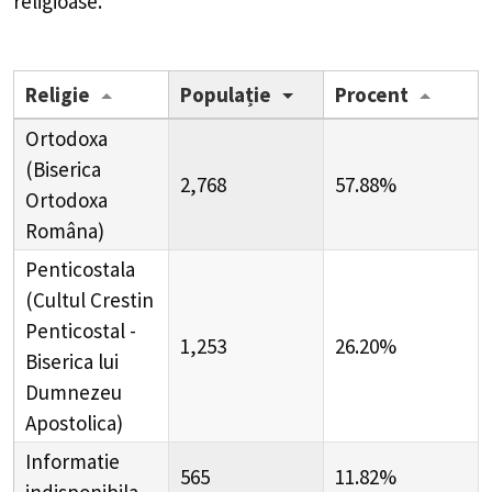
religioase.
Religie
Populație
Procent
Ortodoxa
(Biserica
2,768
57.88%
Ortodoxa
Româna)
Penticostala
(Cultul Crestin
Penticostal -
1,253
26.20%
Biserica lui
Dumnezeu
Apostolica)
Informatie
565
11.82%
indisponibila