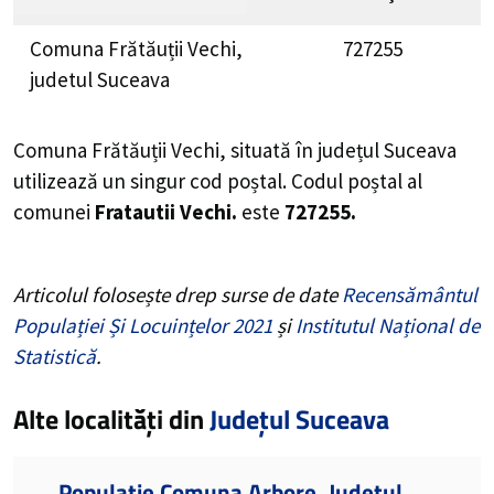
Comuna Frătăuții Vechi,
727255
judetul Suceava
Comuna Frătăuții Vechi, situată în județul Suceava
utilizează un singur cod poștal. Codul poștal al
comunei
Fratautii Vechi.
este
727255.
Articolul folosește drep surse de date
Recensământul
Populației Și Locuințelor 2021
și
Institutul Național de
Statistică
.
Alte localități din
Județul Suceava
Populație Comuna Arbore, Județul