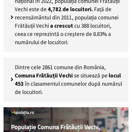
național în 2022, populația comunei Frătăuții
Vechi este de
4,782
de locuitori.
Față de
recensământul din 2011, populația comunei
Frătăuții Vechi
a crescut
cu
388
locuitori,
ceea ce reprezintă o creștere de 8.83% a
numărului de locuitori
.
Dintre cele 2861 comune din România,
Comuna Frătăuții Vechi
se situează pe
locul
453
în clasamentul comunelor după numărul
de locuitori.