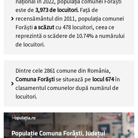
național în 2022, populația comunei Forăști
este de
3,973
de locuitori.
Față de
recensământul din 2011, populația comunei
Forăști
a scăzut
cu
478
locuitori, ceea ce
reprezintă o scădere de 10.74% a numărului
de locuitori
.
Dintre cele 2861 comune din România,
Comuna Forăști
se situează pe
locul 674
în
clasamentul comunelor după numărul de
locuitori.