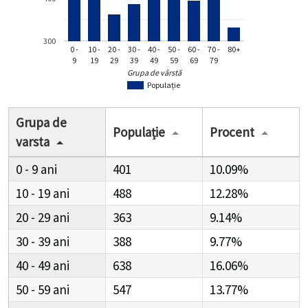
300
0 -
10 -
20 -
30 -
40 -
50 -
60 -
70 -
80+
9
19
29
39
49
59
69
79
Grupa de vârstă
Populație
Grupa de
Populație
Procent
varsta
0 - 9
401
10.09%
10 - 19
488
12.28%
20 - 29
363
9.14%
30 - 39
388
9.77%
40 - 49
638
16.06%
50 - 59
547
13.77%