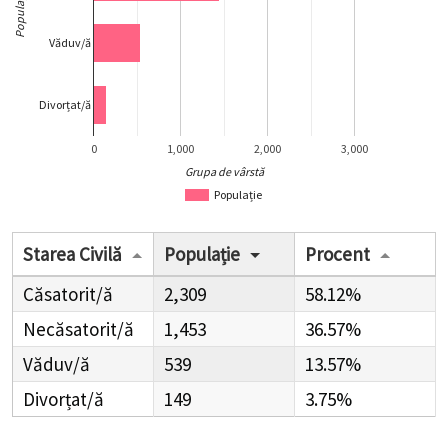
Populație
Văduv/ă
Divorțat/ă
0
1,000
2,000
3,000
Grupa de vârstă
Populație
Starea Civilă
Populație
Procent
Căsatorit/ă
2,309
58.12%
Necăsatorit/ă
1,453
36.57%
Văduv/ă
539
13.57%
Divorțat/ă
149
3.75%