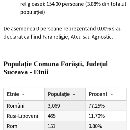
religioase): 154.00 persoane (3.88% din totalul
populației)
De asemenea 0 persoane reprezentand 0.00% s-au
declarat ca fiind Fara religie, Ateu sau Agnostic.
Populație Comuna Forăști, Județul
Suceava - Etnii
Etnie
Populație
Procent
Români
3,069
77.25%
Rusi-Lipoveni
465
11.70%
Romi
151
3.80%