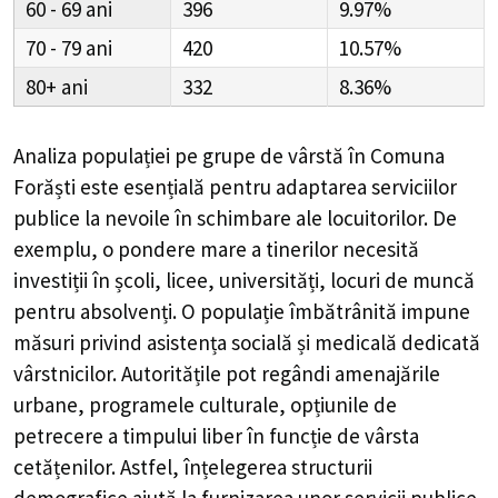
60 - 69
396
9.97%
70 - 79
420
10.57%
80+
332
8.36%
Analiza populației pe grupe de vârstă în
Comuna
Forăști
este esențială pentru adaptarea serviciilor
publice la nevoile în schimbare ale locuitorilor. De
exemplu, o pondere mare a tinerilor necesită
investiții în școli, licee, universități, locuri de muncă
pentru absolvenți. O populație îmbătrânită impune
măsuri privind asistența socială și medicală dedicată
vârstnicilor. Autoritățile pot regândi amenajările
urbane, programele culturale, opțiunile de
petrecere a timpului liber în funcție de vârsta
cetățenilor. Astfel, înțelegerea structurii
demografice ajută la furnizarea unor servicii publice