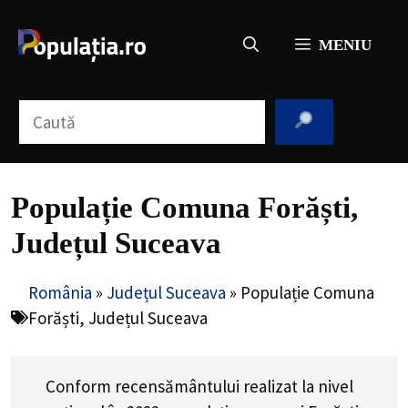
Sari
la
MENIU
conținut
Caută
Populație Comuna Forăști,
Județul Suceava
România
»
Județul Suceava
»
Populație Comuna
Forăști, Județul Suceava
Conform recensământului realizat la nivel