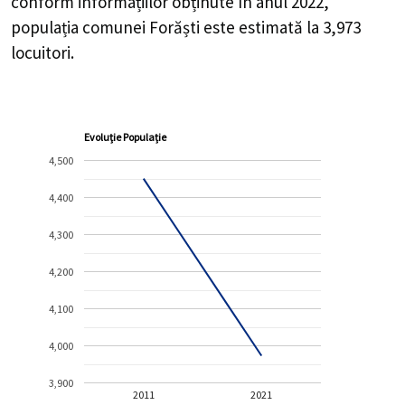
conform informațiilor obținute în anul 2022,
populația comunei Forăști este estimată la
3,973
locuitori.
Evoluție Populație
4,500
4,400
4,300
4,200
4,100
4,000
3,900
2011
2021