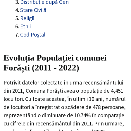
Distribuție după Gen
Stare Civilă
Religii
Etnii
Cod Poștal
Evoluția Populației comunei
Forăști (2011 - 2022)
Potrivit datelor colectate în urma recensământului
din 2011,
Comuna Forăști
avea o populație de
4,451
locuitori. Cu toate acestea, în ultimii 10 ani, numărul
de locuitori a înregistrat o
scădere de
478
persoane,
reprezentând o
diminuare de 10.74%
în comparație
cu cifrele din recensământul din 2011. Prin urmare,