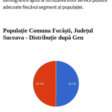
adecvate fiecărui segment al populației.
Populație Comuna Forăști, Județul
Suceava
-
Distribuție
după Gen
49.9%
50.1%