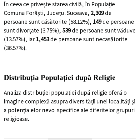
În ceea ce privește starea civilă, în Populație
Comuna Forăști, Județul Suceava,
2,309
de
persoane
sunt căsătorite (
58.12%
),
149
de
persoane
sunt divorțate (
3.75%
),
539
de
persoane
sunt văduve
(
13.57%
), iar
1,453
de
persoane
sunt necasătorite
(
36.57%
).
Distribuția Populației
după Religie
Analiza distribuției populației după religie oferă o
imagine complexă asupra diversității unei localități și
a potențialelor nevoi specifice ale diferitelor grupuri
religioase.