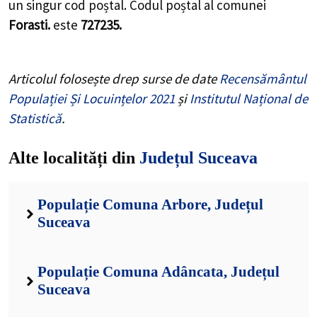
un singur cod poștal. Codul poștal al comunei
Forasti.
este
727235.
Articolul folosește drep surse de date
Recensământul
Populației Și Locuințelor 2021
și
Institutul Național de
Statistică
.
Alte localități din
Județul Suceava
Populație Comuna Arbore, Județul
Suceava
Populație Comuna Adâncata, Județul
Suceava