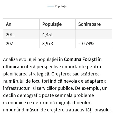
Populație
An
Populație
Schimbare
2011
4,451
2021
3,973
-10.74%
Analiza evoluției populației în
Comuna Forăști
în
ultimii ani oferă perspective importante pentru
planificarea strategică. Creșterea sau scăderea
numărului de locuitori indică nevoia de adaptare a
infrastructurii și serviciilor publice. De exemplu, un
declin demografic poate semnala probleme
economice ce determină migrația tinerilor,
impunând măsuri de creștere a atractivității orașului.