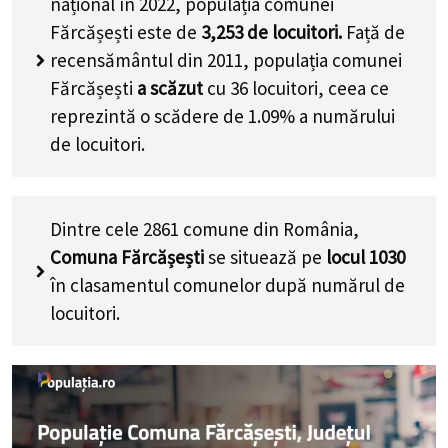
național în 2022, populația comunei
Fărcășești este de
3,253
de locuitori.
Față de
recensământul din 2011, populația comunei
Fărcășești
a scăzut
cu
36
locuitori, ceea ce
reprezintă o scădere de 1.09% a numărului
de locuitori
.
Dintre cele 2861 comune din România,
Comuna Fărcășești
se situează pe
locul 1030
în clasamentul comunelor după numărul de
locuitori.