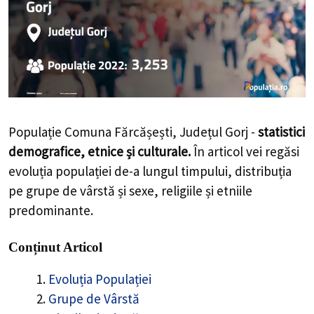
Populație Comuna Fărcășești, Județul Gorj -
statistici
demografice, etnice și culturale.
În articol vei regăsi
evoluția populației de-a lungul timpului, distribuția
pe grupe de vârstă și sexe, religiile și etniile
predominante.
Conținut Articol
Evoluția Populației
Grupe de Vârstă