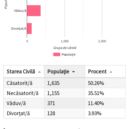
Populație
Văduv/ă
Divorțat/ă
0
1,000
2,000
Grupa de vârstă
Populație
Starea Civilă
Populație
Procent
Căsatorit/ă
1,635
50.26%
Necăsatorit/ă
1,155
35.51%
Văduv/ă
371
11.40%
Divorțat/ă
128
3.93%