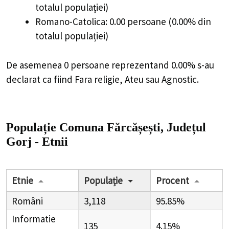
totalul populației)
Romano-Catolica: 0.00 persoane (0.00% din
totalul populației)
De asemenea 0 persoane reprezentand 0.00% s-au
declarat ca fiind Fara religie, Ateu sau Agnostic.
Populație Comuna Fărcășești, Județul
Gorj - Etnii
Etnie
Populație
Procent
Români
3,118
95.85%
Informatie
135
4.15%