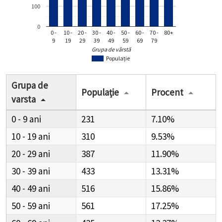
100
0
0 -
10 -
20 -
30 -
40 -
50 -
60 -
70 -
80+
9
19
29
39
49
59
69
79
Grupa de vârstă
Populație
Grupa de
Populație
Procent
varsta
0 - 9
231
7.10%
10 - 19
310
9.53%
20 - 29
387
11.90%
30 - 39
433
13.31%
40 - 49
516
15.86%
50 - 59
561
17.25%