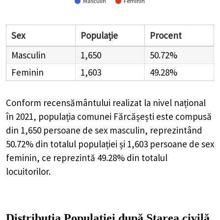
Masculin
Feminin
Sex
Populație
Procent
Masculin
1,650
50.72%
Feminin
1,603
49.28%
Conform recensământului realizat la nivel național
în 2021, populația comunei Fărcășești este compusă
din
1,650
persoane de sex masculin, reprezintând
50.72%
din totalul populației și
1,603
persoane de sex
feminin, ce reprezintă
49.28%
din totalul
locuitorilor.
Distribuția Populației
după Starea civilă