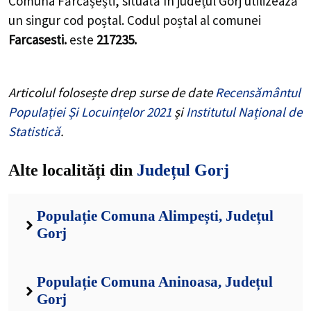
Comuna Fărcășești, situată în județul Gorj utilizează
un singur cod poștal. Codul poștal al comunei
Farcasesti.
este
217235.
Articolul folosește drep surse de date
Recensământul
Populației Și Locuințelor 2021
și
Institutul Național de
Statistică
.
Alte localități din
Județul Gorj
Populație Comuna Alimpești, Județul
Gorj
Populație Comuna Aninoasa, Județul
Gorj