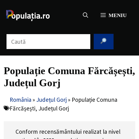
Sari
la
MENIU
conținut
Caută
Populație Comuna Fărcășești,
Județul Gorj
România
»
Județul Gorj
»
Populație Comuna
Fărcășești, Județul Gorj
Conform recensământului realizat la nivel