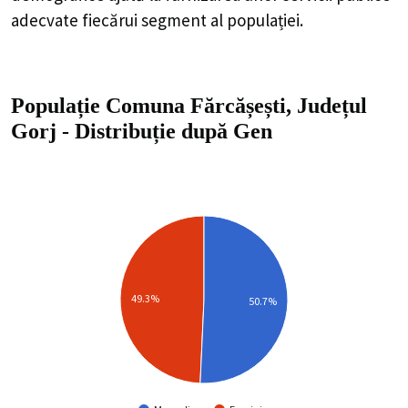
adecvate fiecărui segment al populației.
Populație Comuna Fărcășești, Județul
Gorj
-
Distribuție
după Gen
49.3%
50.7%