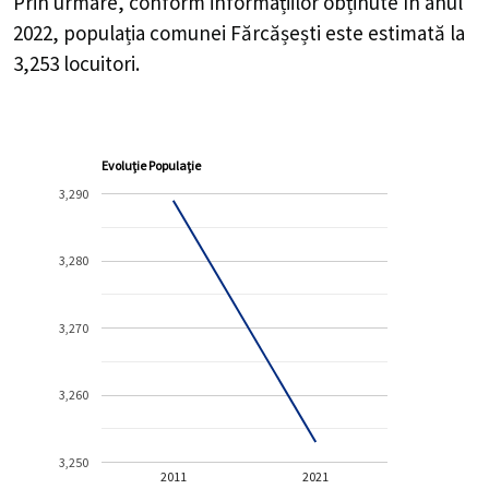
Prin urmare, conform informațiilor obținute în anul
2022, populația comunei Fărcășești este estimată la
3,253
locuitori.
Evoluție Populație
3,290
3,280
3,270
3,260
3,250
2011
2021