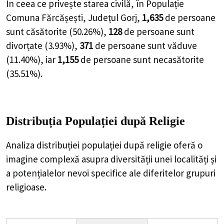
În ceea ce privește starea civilă, în Populație
Comuna Fărcășești, Județul Gorj,
1,635
de
persoane
sunt căsătorite (
50.26%
),
128
de
persoane
sunt
divorțate (
3.93%
),
371
de
persoane
sunt văduve
(
11.40%
), iar
1,155
de
persoane
sunt necasătorite
(
35.51%
).
Distribuția Populației
după Religie
Analiza distribuției populației după religie oferă o
imagine complexă asupra diversității unei localități și
a potențialelor nevoi specifice ale diferitelor grupuri
religioase.