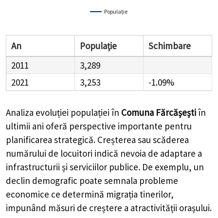
Populație
An
Populație
Schimbare
2011
3,289
2021
3,253
-1.09%
Analiza evoluției populației în
Comuna Fărcășești
în
ultimii ani oferă perspective importante pentru
planificarea strategică. Creșterea sau scăderea
numărului de locuitori indică nevoia de adaptare a
infrastructurii și serviciilor publice. De exemplu, un
declin demografic poate semnala probleme
economice ce determină migrația tinerilor,
impunând măsuri de creștere a atractivității orașului.