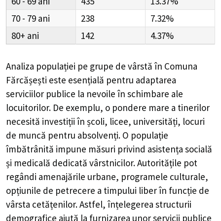
60 - 69
435
13.37%
70 - 79
238
7.32%
80+
142
4.37%
Analiza populației pe grupe de vârstă în
Comuna
Fărcășești
este esențială pentru adaptarea
serviciilor publice la nevoile în schimbare ale
locuitorilor. De exemplu, o pondere mare a tinerilor
necesită investiții în școli, licee, universități, locuri
de muncă pentru absolvenți. O populație
îmbătrânită impune măsuri privind asistența socială
și medicală dedicată vârstnicilor. Autoritățile pot
regândi amenajările urbane, programele culturale,
opțiunile de petrecere a timpului liber în funcție de
vârsta cetățenilor. Astfel, înțelegerea structurii
demografice ajută la furnizarea unor servicii publice