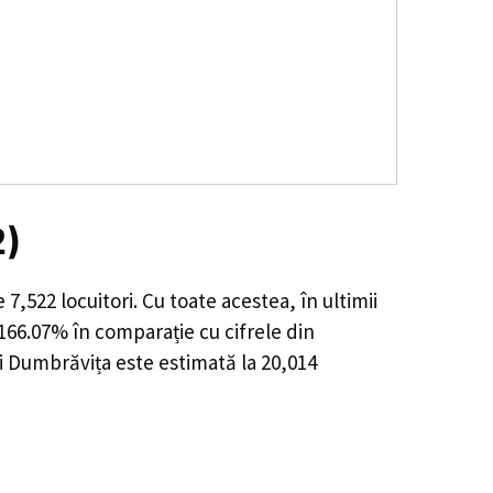
2)
de
7,522
locuitori. Cu toate acestea, în ultimii
 166.07%
în comparație cu cifrele din
i Dumbrăvița este estimată la
20,014