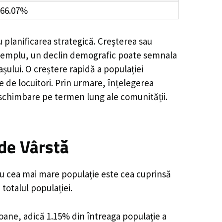
66.07%
 planificarea strategică. Creșterea sau
e exemplu, un declin demografic poate semnala
șului. O creștere rapidă a populației
e de locuitori. Prin urmare, înțelegerea
 schimbare pe termen lung ale comunității.
de Vârstă
cu cea mai mare populație este cea cuprinsă
totalul populației.
soane, adică 1.15% din întreaga populație a