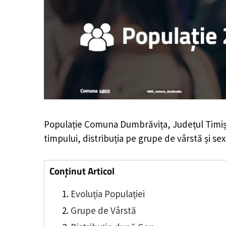
Populație Comuna Dumbrăvița, Județul Timiș
timpului, distribuția pe grupe de vârstă și sex
Conținut Articol
Evoluția Populației
Grupe de Vârstă