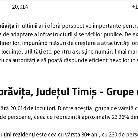
20,014
+1
ăvița
în ultimii ani oferă perspective importante pentru
 de adaptare a infrastructurii și serviciilor publice. D
rilor, impunând măsuri de creștere a atractivității ora
locuințe, utilități etc. pentru a susține numărul mai mar
u ca autoritățile să poată răspunde eficient nevoilor în
ăvița, Județul Timiș - Grupe 
ă 20,014 de locuitori. Dintre aceștia, grupa de vârstă 
6 de persoane, ceea ce reprezintă aproximativ 23.26% din 
uțini rezidenți este cea cu vârsta 80+ ani, cu 230 de per