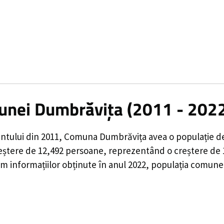
munei Dumbrăvița (2011 - 202
ntului din 2011,
Comuna Dumbrăvița
avea o populație 
eștere de
12,492
persoane, reprezentând o
creștere de
m informațiilor obținute în anul 2022, populația comune