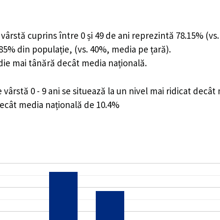
ârstă cuprins între 0 și 49 de ani reprezintă 78.15% (vs.
1.85% din populație, (vs. 40%, media pe țară).
edie mai tânără decât media națională.
rstă 0 - 9 ani se situează la un nivel mai ridicat decât
decât media națională de 10.4%