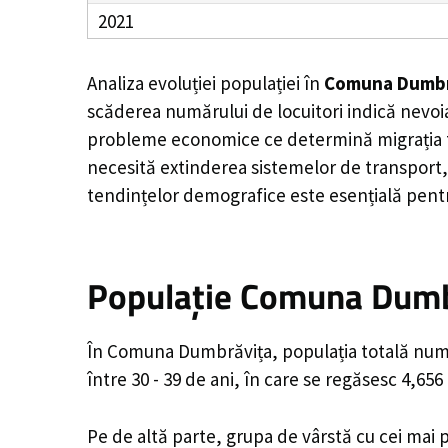
2021
Analiza evoluției populației în
Comuna Dumbr
scăderea numărului de locuitori indică nevoia
probleme economice ce determină migrația tine
necesită extinderea sistemelor de transport, 
tendințelor demografice este esențială pentr
Populație Comuna Dumbr
În Comuna Dumbrăvița, populația totală număr
între 30 - 39 de ani, în care se regăsesc 4,65
Pe de altă parte, grupa de vârstă cu cei mai p