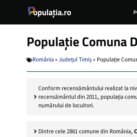
Sari
P
la
conținut
Populație Comuna D
România
»
Județul Timiș
»
Populație Comun
Conform recensământului realizat la niv
recensământul din 2011, populația co
numărului de locuitori
.
Dintre cele 2861 comune din România,