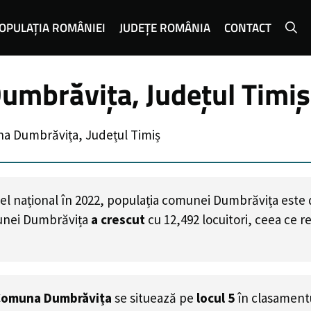
OPULAȚIA ROMÂNIEI
JUDEȚE ROMÂNIA
CONTACT
umbrăvița, Județul Timiș
a Dumbrăvița, Județul Timiș
el național în 2022, populația comunei Dumbrăvița este
munei Dumbrăvița
a crescut
cu
12,492
locuitori, ceea ce r
Comuna Dumbrăvița
se situează pe
locul 5
în clasament