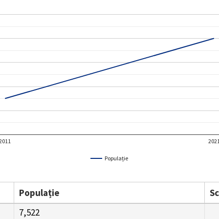
2011
202
Populație
Populație
S
7,522