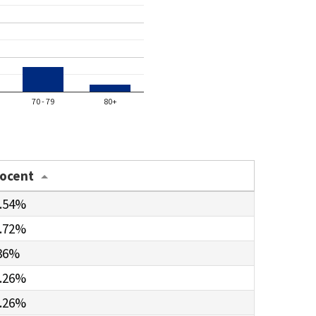
70 - 79
80+
rocent
.54%
.72%
36%
.26%
.26%