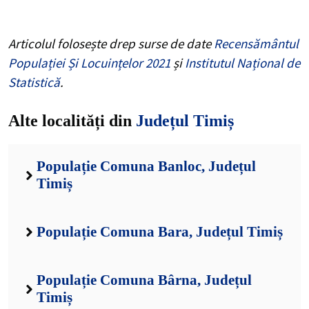
Articolul folosește drep surse de date
Recensământul
Populației Și Locuințelor 2021
și
Institutul Național de
Statistică
.
Alte localități din
Județul Timiș
Populație Comuna Banloc, Județul
Timiș
Populație Comuna Bara, Județul Timiș
Populație Comuna Bârna, Județul
Timiș