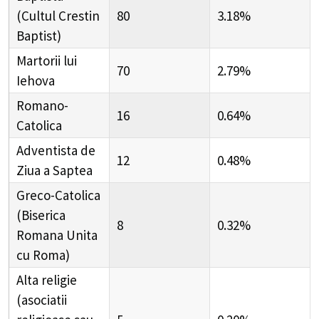
(Cultul Crestin
80
3.18%
Baptist)
Martorii lui
70
2.79%
Iehova
Romano-
16
0.64%
Catolica
Adventista de
12
0.48%
Ziua a Saptea
Greco-Catolica
(Biserica
8
0.32%
Romana Unita
cu Roma)
Alta religie
(asociatii