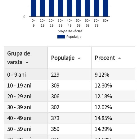
0
0 -
10 -
20 -
30 -
40 -
50 -
60 -
70 -
80+
9
19
29
39
49
59
69
79
Grupa de vârstă
Populație
Grupa de
Populație
Procent
varsta
0 - 9
229
9.12%
10 - 19
309
12.30%
20 - 29
306
12.18%
30 - 39
302
12.02%
40 - 49
373
14.85%
50 - 59
359
14.29%