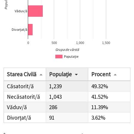
Populație
Văduv/ă
Divorțat/ă
0
500
1,000
1,500
Grupa de vârstă
Populație
Starea Civilă
Populație
Procent
Căsatorit/ă
1,239
49.32%
Necăsatorit/ă
1,043
41.52%
Văduv/ă
286
11.39%
Divorțat/ă
91
3.62%