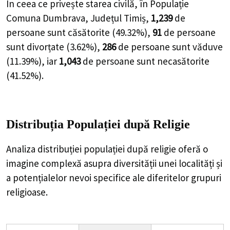
În ceea ce privește starea civilă, în Populație
Comuna Dumbrava, Județul Timiș,
1,239
de
persoane
sunt căsătorite (
49.32%
),
91
de
persoane
sunt divorțate (
3.62%
),
286
de
persoane
sunt văduve
(
11.39%
), iar
1,043
de
persoane
sunt necasătorite
(
41.52%
).
Distribuția Populației
după Religie
Analiza distribuției populației după religie oferă o
imagine complexă asupra diversității unei localități și
a potențialelor nevoi specifice ale diferitelor grupuri
religioase.