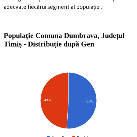
adecvate fiecărui segment al populației.
Populație Comuna Dumbrava, Județul
Timiș
-
Distribuție
după Gen
49%
51%