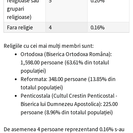
religioase sau
5
0.20%
grupari
religioase)
Fara religie
4
0.16%
Religiile cu cei mai mulți membri sunt:
Ortodoxa (Biserica Ortodoxa Româna):
1,598.00 persoane (63.61% din totalul
populației)
Reformata: 348.00 persoane (13.85% din
totalul populației)
Penticostala (Cultul Crestin Penticostal -
Biserica lui Dumnezeu Apostolica): 225.00
persoane (8.96% din totalul populației)
De asemenea 4 persoane reprezentand 0.16% s-au