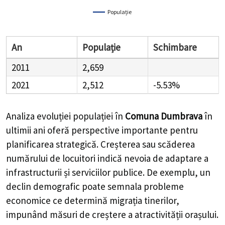
Populație
An
Populație
Schimbare
2011
2,659
2021
2,512
-5.53%
Analiza evoluției populației în
Comuna Dumbrava
în
ultimii ani oferă perspective importante pentru
planificarea strategică. Creșterea sau scăderea
numărului de locuitori indică nevoia de adaptare a
infrastructurii și serviciilor publice. De exemplu, un
declin demografic poate semnala probleme
economice ce determină migrația tinerilor,
impunând măsuri de creștere a atractivității orașului.