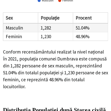
Masculin
Feminin
Sex
Populație
Procent
Masculin
1,282
51.04%
Feminin
1,230
48.96%
Conform recensământului realizat la nivel național
în 2021, populația comunei Dumbrava este compusă
din
1,282
persoane de sex masculin, reprezintând
51.04%
din totalul populației și
1,230
persoane de sex
feminin, ce reprezintă
48.96%
din totalul
locuitorilor.
Distribuția Populației
după Starea civilă