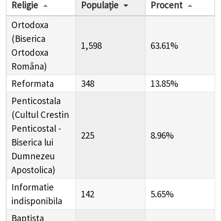
Religie
Populație
Procent
Ortodoxa
(Biserica
1,598
63.61%
Ortodoxa
Româna)
Reformata
348
13.85%
Penticostala
(Cultul Crestin
Penticostal -
225
8.96%
Biserica lui
Dumnezeu
Apostolica)
Informatie
142
5.65%
indisponibila
Baptista