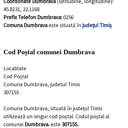
Coordonate Dumbrava
(latitudine, longitudine):
45.8231
,
22.1168
Prefix Telefon Dumbrava:
0256
Comuna Dumbrava
este situată în
județul Timiș
Cod Poștal comunei Dumbrava
Localitate
Cod Poștal
Comuna Dumbrava, judetul Timis
307155
Comuna Dumbrava, situată în județul Timis
utilizează un singur cod poștal. Codul poștal al
comunei
Dumbrava.
este
307155.