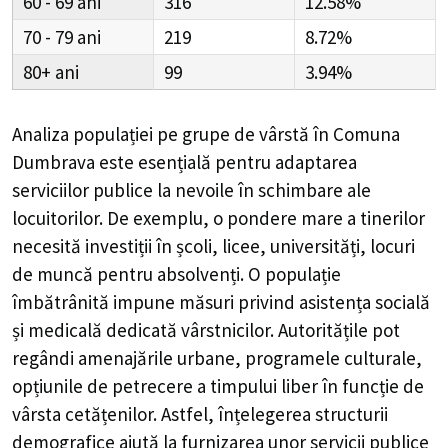
60 - 69
316
12.58%
70 - 79
219
8.72%
80+
99
3.94%
Analiza populației pe grupe de vârstă în
Comuna
Dumbrava
este esențială pentru adaptarea
serviciilor publice la nevoile în schimbare ale
locuitorilor. De exemplu, o pondere mare a tinerilor
necesită investiții în școli, licee, universități, locuri
de muncă pentru absolvenți. O populație
îmbătrânită impune măsuri privind asistența socială
și medicală dedicată vârstnicilor. Autoritățile pot
regândi amenajările urbane, programele culturale,
opțiunile de petrecere a timpului liber în funcție de
vârsta cetățenilor. Astfel, înțelegerea structurii
demografice ajută la furnizarea unor servicii publice