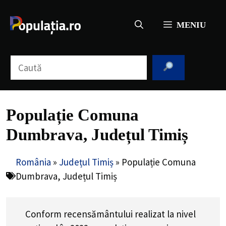
Sari
la
MENIU
conținut
Caută
Populație Comuna
Dumbrava, Județul Timiș
România
»
Județul Timiș
»
Populație Comuna
Dumbrava, Județul Timiș
Conform recensământului realizat la nivel