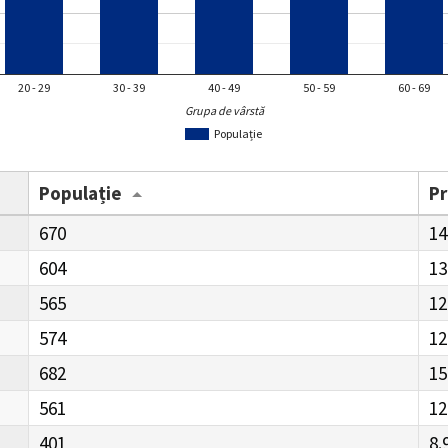
20 - 29
30 - 39
40 - 49
50 - 59
60 - 69
Grupa de vârstă
Populație
Populație
P
670
14
604
13
565
12
574
12
682
15
561
12
401
8.