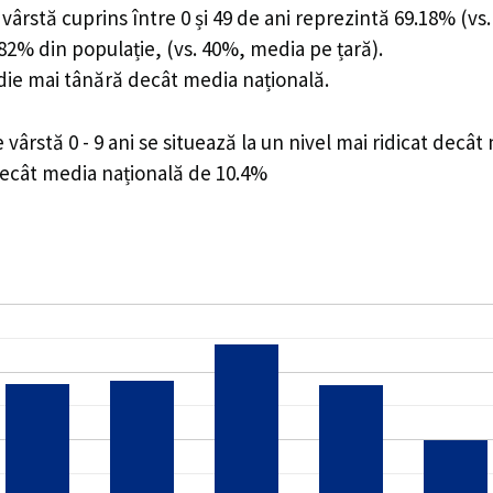
ârstă cuprins între 0 și 49 de ani reprezintă 69.18% (vs.
0.82% din populație, (vs. 40%, media pe țară).
edie mai tânără decât media națională.
rstă 0 - 9 ani se situează la un nivel mai ridicat decât
decât media națională de 10.4%