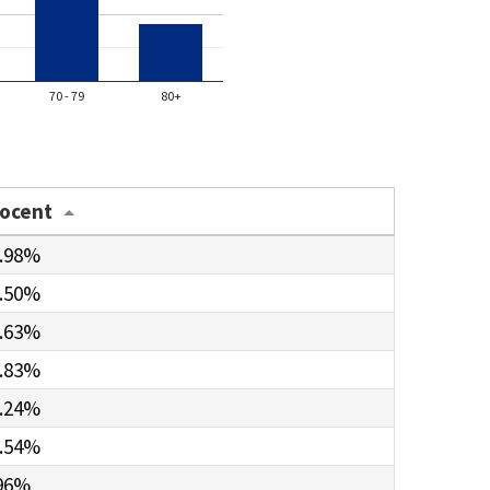
70 - 79
80+
rocent
.98%
.50%
.63%
.83%
.24%
.54%
96%