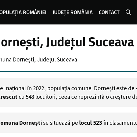
OPULAȚIA ROMÂNIEI
JUDEȚE ROMÂNIA
CONTACT
ornești, Județul Suceava
muna Dornești, Județul Suceava
el național în 2022, populația comunei Dornești este de
crescut
cu
548
locuitori, ceea ce reprezintă o creștere d
omuna Dornești
se situează pe
locul 523
în clasamentu