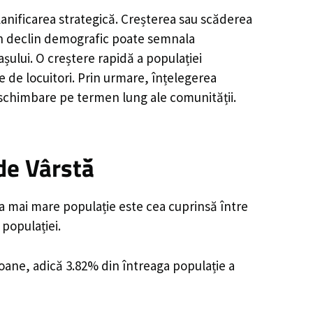
lanificarea strategică. Creșterea sau scăderea
, un declin demografic poate semnala
șului. O creștere rapidă a populației
e de locuitori. Prin urmare, înțelegerea
 schimbare pe termen lung ale comunității.
de Vârstă
ea mai mare populație este cea cuprinsă între
 populației.
soane, adică 3.82% din întreaga populație a