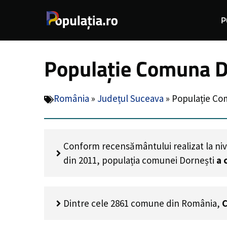
Sari
P
la
conținut
Populație Comuna D
România
»
Județul Suceava
»
Populație Co
Conform recensământului realizat la niv
din 2011, populația comunei Dornești
a 
Dintre cele 2861 comune din România,
C