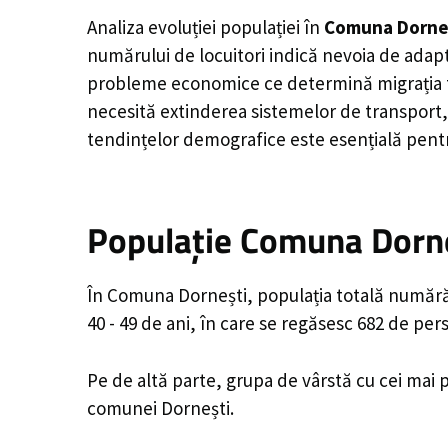
Analiza evoluției populației în
Comuna Dorne
numărului de locuitori indică nevoia de adapt
probleme economice ce determină migrația tine
necesită extinderea sistemelor de transport, 
tendințelor demografice este esențială pentr
Populație Comuna Dorne
În Comuna Dornești, populația totală numără 
40 - 49 de ani, în care se regăsesc 682 de pe
Pe de altă parte, grupa de vârstă cu cei mai p
comunei Dornești.