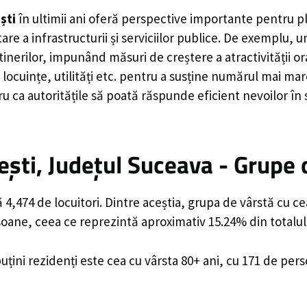
ști
în ultimii ani oferă perspective importante pentru p
are a infrastructurii și serviciilor publice. De exemplu
rilor, impunând măsuri de creștere a atractivității ora
locuințe, utilități etc. pentru a susține numărul mai mar
u ca autoritățile să poată răspunde eficient nevoilor în
ști, Județul Suceava - Grupe 
4,474 de locuitori. Dintre aceștia, grupa de vârstă cu c
rsoane, ceea ce reprezintă aproximativ 15.24% din totalul
uțini rezidenți este cea cu vârsta 80+ ani, cu 171 de per