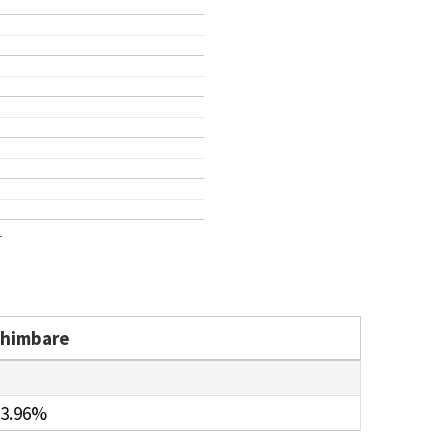
1
chimbare
3.96%