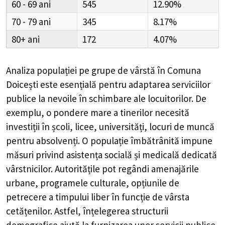
60 - 69
545
12.90%
70 - 79
345
8.17%
80+
172
4.07%
Analiza populației pe grupe de vârstă în
Comuna
Doicești
este esențială pentru adaptarea serviciilor
publice la nevoile în schimbare ale locuitorilor. De
exemplu, o pondere mare a tinerilor necesită
investiții în școli, licee, universități, locuri de muncă
pentru absolvenți. O populație îmbătrânită impune
măsuri privind asistența socială și medicală dedicată
vârstnicilor. Autoritățile pot regândi amenajările
urbane, programele culturale, opțiunile de
petrecere a timpului liber în funcție de vârsta
cetățenilor. Astfel, înțelegerea structurii
demografice ajută la furnizarea unor servicii publice