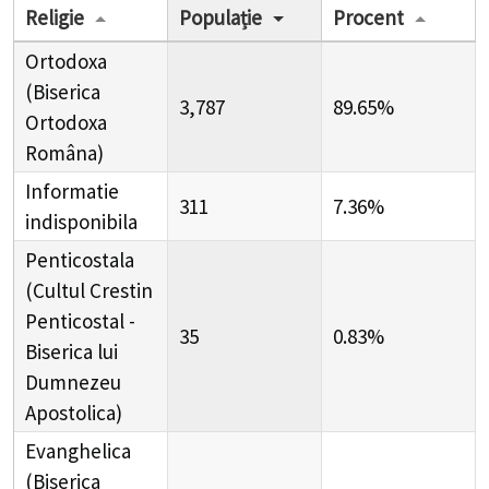
Religie
Populație
Procent
Ortodoxa
(Biserica
3,787
89.65%
Ortodoxa
Româna)
Informatie
311
7.36%
indisponibila
Penticostala
(Cultul Crestin
Penticostal -
35
0.83%
Biserica lui
Dumnezeu
Apostolica)
Evanghelica
(Biserica