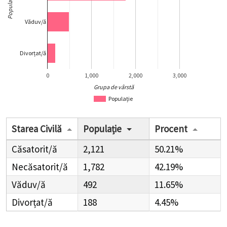
Populație
Văduv/ă
Divorțat/ă
0
1,000
2,000
3,000
Grupa de vârstă
Populație
Starea Civilă
Populație
Procent
Căsatorit/ă
2,121
50.21%
Necăsatorit/ă
1,782
42.19%
Văduv/ă
492
11.65%
Divorțat/ă
188
4.45%