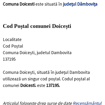
Comuna Doicesti
este situată în
județul Dâmbovița
Cod Poștal comunei Doicești
Localitate
Cod Poștal
Comuna Doicești, judetul Dambovita
137195
Comuna Doicești, situată în județul Dambovita
utilizează un singur cod poștal. Codul poștal al
comunei
Doicesti.
este
137195.
Articolul folosește drep surse de date
Recensământul