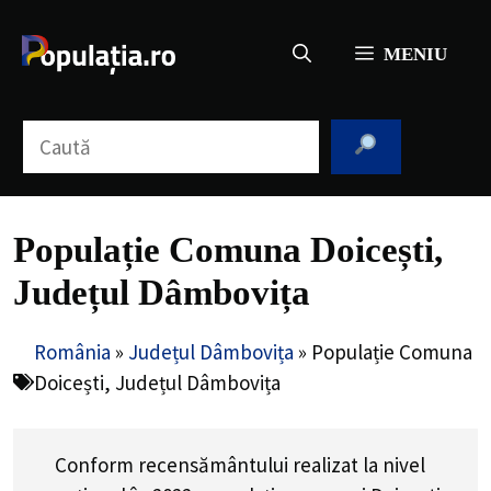
Sari
la
MENIU
conținut
Caută
Populație Comuna Doicești,
Județul Dâmbovița
România
»
Județul Dâmbovița
»
Populație Comuna
Doicești, Județul Dâmbovița
Conform recensământului realizat la nivel