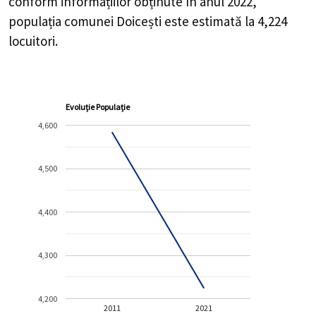
conform informațiilor obținute în anul 2022,
populația comunei Doicești este estimată la
4,224
locuitori.
Evoluție Populație
4,600
4,500
4,400
4,300
4,200
2011
2021