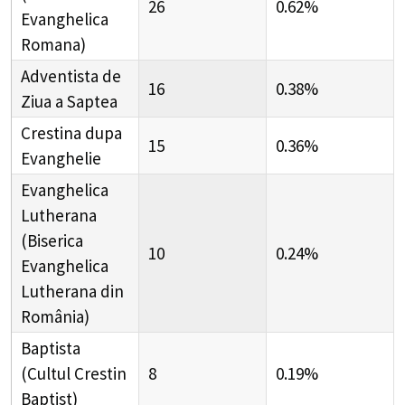
26
0.62%
Evanghelica
Romana)
Adventista de
16
0.38%
Ziua a Saptea
Crestina dupa
15
0.36%
Evanghelie
Evanghelica
Lutherana
(Biserica
10
0.24%
Evanghelica
Lutherana din
România)
Baptista
(Cultul Crestin
8
0.19%
Baptist)