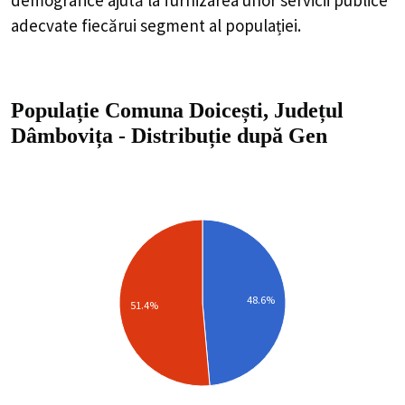
adecvate fiecărui segment al populației.
Populație Comuna Doicești, Județul
Dâmbovița
-
Distribuție
după Gen
48.6%
51.4%