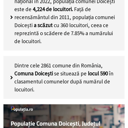
național în 2022, populația comunei Doicești
este de
4,224
de locuitori.
Față de
recensământul din 2011, populația comunei
Doicești
a scăzut
cu
360
locuitori, ceea ce
reprezintă o scădere de 7.85% a numărului
de locuitori
.
Dintre cele 2861 comune din România,
Comuna Doicești
se situează pe
locul 590
în
clasamentul comunelor după numărul de
locuitori.