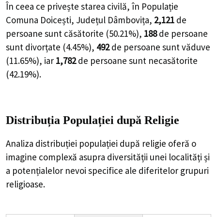
În ceea ce privește starea civilă, în Populație
Comuna Doicești, Județul Dâmbovița,
2,121
de
persoane
sunt căsătorite (
50.21%
),
188
de
persoane
sunt divorțate (
4.45%
),
492
de
persoane
sunt văduve
(
11.65%
), iar
1,782
de
persoane
sunt necasătorite
(
42.19%
).
Distribuția Populației
după Religie
Analiza distribuției populației după religie oferă o
imagine complexă asupra diversității unei localități și
a potențialelor nevoi specifice ale diferitelor grupuri
religioase.