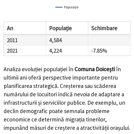
Populație
An
Populație
Schimbare
2011
4,584
2021
4,224
-7.85%
Analiza evoluției populației în
Comuna Doicești
în
ultimii ani oferă perspective importante pentru
planificarea strategică. Creșterea sau scăderea
numărului de locuitori indică nevoia de adaptare a
infrastructurii și serviciilor publice. De exemplu, un
declin demografic poate semnala probleme
economice ce determină migrația tinerilor,
impunând măsuri de creștere a atractivității orașului.