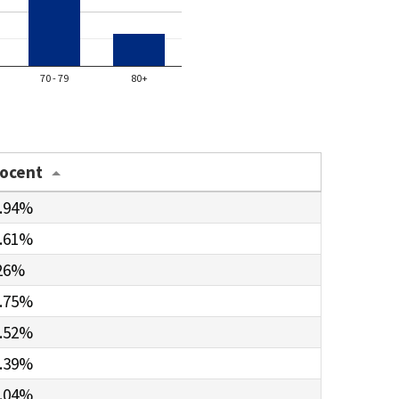
70 - 79
80+
rocent
.94%
.61%
26%
.75%
.52%
.39%
.04%