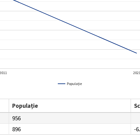
2011
202
Populație
Populație
S
956
896
-6