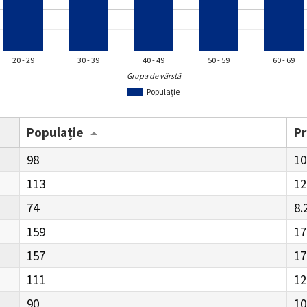
20 - 29
30 - 39
40 - 49
50 - 59
60 - 69
Grupa de vârstă
Populație
Populație
P
98
10
113
12
74
8.
159
17
157
17
111
12
90
10