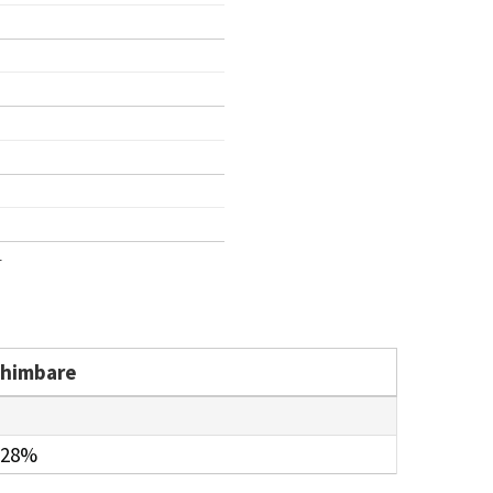
1
chimbare
.28%