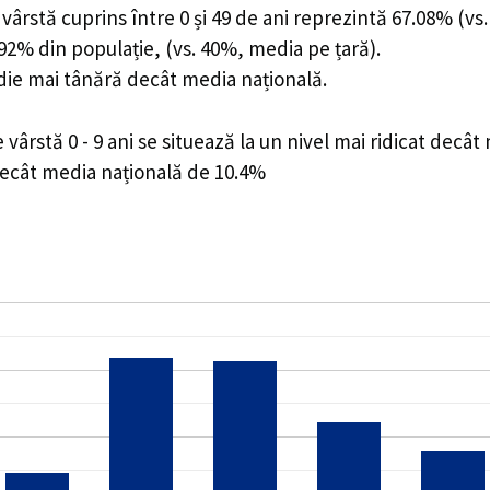
ârstă cuprins între 0 și 49 de ani reprezintă 67.08% (vs.
2.92% din populație, (vs. 40%, media pe țară).
edie mai tânără decât media națională.
rstă 0 - 9 ani se situează la un nivel mai ridicat decât
decât media națională de 10.4%