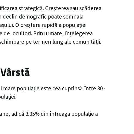
ificarea strategică. Creșterea sau scăderea
, un declin demografic poate semnala
șului. O creștere rapidă a populației
e de locuitori. Prin urmare, înțelegerea
 schimbare pe termen lung ale comunității.
 Vârstă
i mare populație este cea cuprinsă între 30 -
lației.
oane, adică 3.35% din întreaga populație a