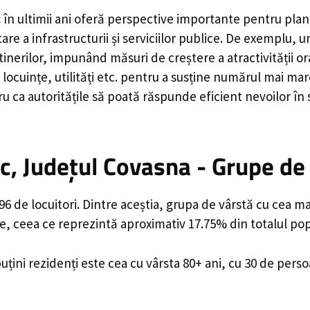
c
în ultimii ani oferă perspective importante pentru plan
are a infrastructurii și serviciilor publice. De exemplu
rilor, impunând măsuri de creștere a atractivității ora
locuințe, utilități etc. pentru a susține numărul mai mar
u ca autoritățile să poată răspunde eficient nevoilor în
, Județul Covasna - Grupe de
 de locuitori. Dintre aceștia, grupa de vârstă cu cea ma
e, ceea ce reprezintă aproximativ 17.75% din totalul popu
uțini rezidenți este cea cu vârsta 80+ ani, cu 30 de pers