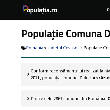
Sari
P
la
conținut
Populație Comuna Da
România
»
Județul Covasna
»
Populație Co
Conform recensământului realizat la niv
2011, populația comunei Dalnic
a scăzut
Dintre cele 2861 comune din România,
C