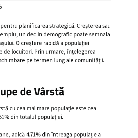
%
 pentru planificarea strategică. Creșterea sau
e exemplu, un declin demografic poate semnala
șului. O creștere rapidă a populației
e de locuitori. Prin urmare, înțelegerea
 schimbare pe termen lung ale comunității.
rupe de Vârstă
rstă cu cea mai mare populație este cea
51% din totalul populației.
oane, adică 4.71% din întreaga populație a