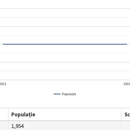
2011
202
Populație
Populație
S
1,954