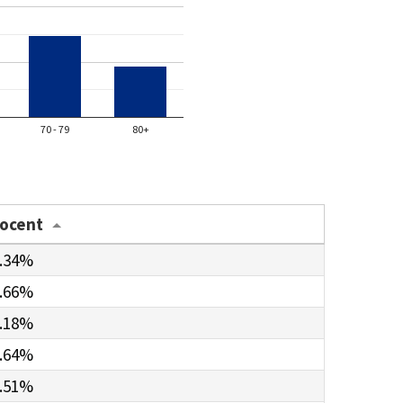
70 - 79
80+
rocent
.34%
.66%
.18%
.64%
.51%