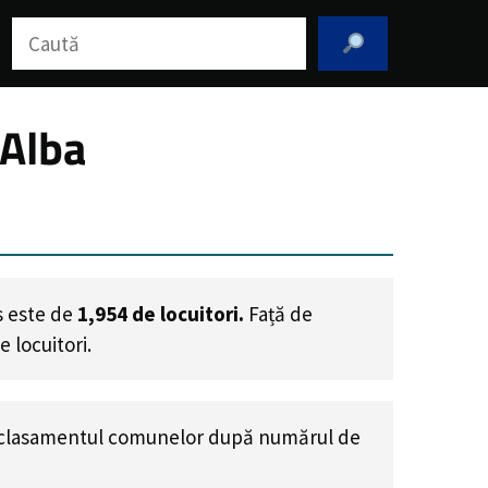
Caută
 Alba
s este de
1,954
de locuitori.
Față de
e locuitori
.
clasamentul comunelor după numărul de