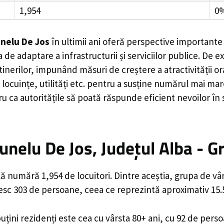
1,954
0
nelu De Jos
în ultimii ani oferă perspective importante
 de adaptare a infrastructurii și serviciilor publice. D
rilor, impunând măsuri de creștere a atractivității ora
locuințe, utilități etc. pentru a susține numărul mai mar
u ca autoritățile să poată răspunde eficient nevoilor în
nelu De Jos, Județul Alba - G
ă numără 1,954 de locuitori. Dintre aceștia, grupa de vâ
ăsesc 303 de persoane, ceea ce reprezintă aproximativ 15.
uțini rezidenți este cea cu vârsta 80+ ani, cu 92 de pers