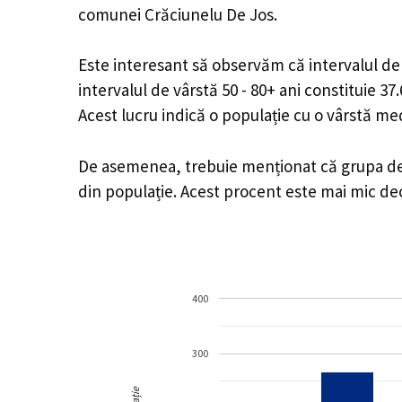
comunei Crăciunelu De Jos.
Este interesant să observăm că intervalul de v
intervalul de vârstă 50 - 80+ ani constituie 3
Acest lucru indică o populație cu o vârstă m
De asemenea, trebuie menționat că grupa de v
din populație. Acest procent este mai mic d
400
300