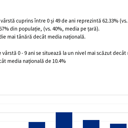
ârstă cuprins între 0 și 49 de ani reprezintă 62.33% (vs.
7.67% din populație, (vs. 40%, media pe țară).
edie mai tânără decât media națională.
ârstă 0 - 9 ani se situează la un nivel mai scăzut decât
ecât media națională de 10.4%