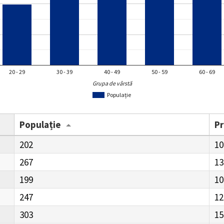
20 - 29
30 - 39
40 - 49
50 - 59
60 - 69
Grupa de vârstă
Populație
Populație
P
202
10
267
13
199
10
247
12
303
15