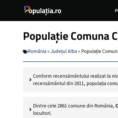
Sari
P
la
conținut
Populație Comuna Cr
România
»
Județul Alba
»
Populație Comuna
Conform recensământului realizat la niv
recensământul din 2011, populația com
Dintre cele 2861 comune din România,
C
locuitori.