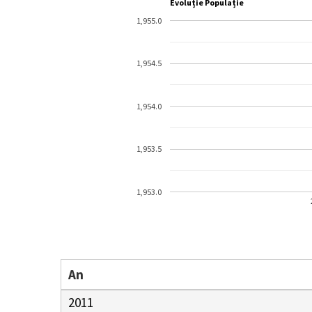
Evoluție Populație
1,955.0
1,954.5
1,954.0
1,953.5
1,953.0
An
2011