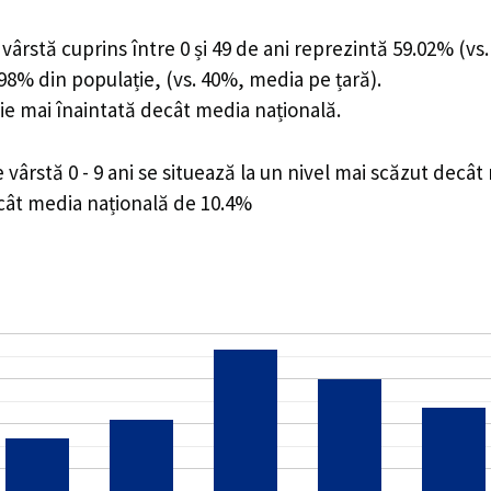
ârstă cuprins între 0 și 49 de ani reprezintă 59.02% (vs.
0.98% din populație, (vs. 40%, media pe țară).
ie mai înaintată decât media națională.
ârstă 0 - 9 ani se situează la un nivel mai scăzut decât
ecât media națională de 10.4%