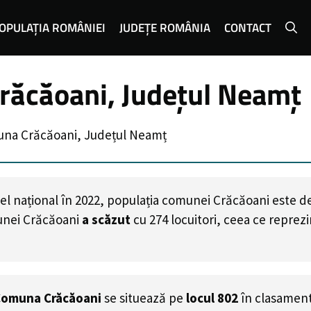
OPULAȚIA ROMÂNIEI
JUDEȚE ROMÂNIA
CONTACT
răcăoani, Județul Neamț
una Crăcăoani, Județul Neamț
el național în 2022, populația comunei Crăcăoani este d
unei Crăcăoani
a scăzut
cu
274
locuitori, ceea ce reprez
omuna Crăcăoani
se situează pe
locul 802
în clasament