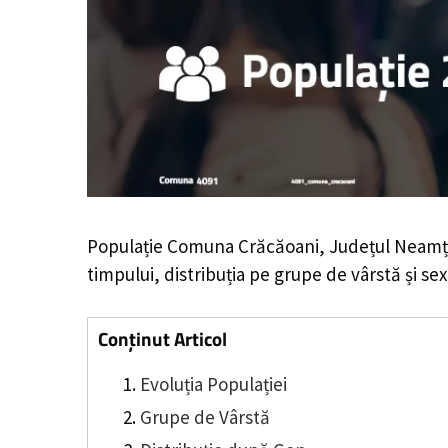
Populație Comuna Crăcăoani, Județul Neamț
timpului, distribuția pe grupe de vârstă și sex
Conținut Articol
Evoluția Populației
Grupe de Vârstă