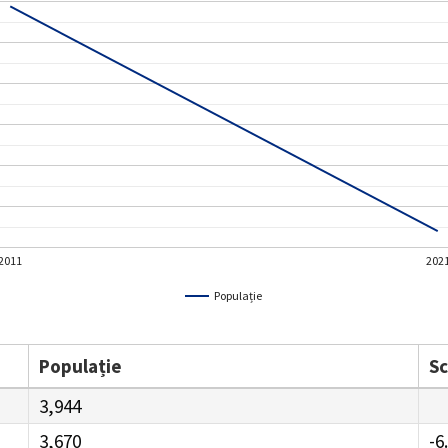
2011
202
Populație
Populație
S
3,944
3,670
-6