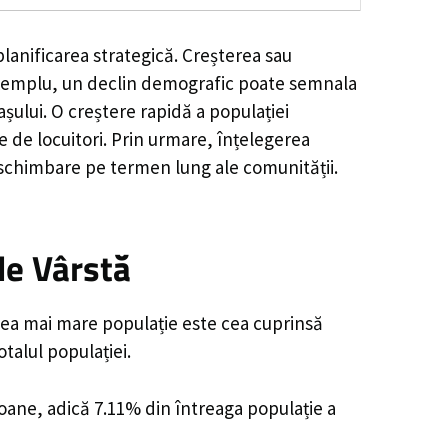
lanificarea strategică. Creșterea sau
e exemplu, un declin demografic poate semnala
șului. O creștere rapidă a populației
e de locuitori. Prin urmare, înțelegerea
 schimbare pe termen lung ale comunității.
de Vârstă
cea mai mare populație este cea cuprinsă
talul populației.
soane, adică 7.11% din întreaga populație a