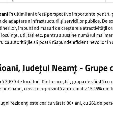
oani
în ultimii ani oferă perspective importante pentru p
 de adaptare a infrastructurii și serviciilor publice. D
rilor, impunând măsuri de creștere a atractivității ora
locuințe, utilități etc. pentru a susține numărul mai mar
u ca autoritățile să poată răspunde eficient nevoilor în
oani, Județul Neamț - Grupe 
 3,670 de locuitori. Dintre aceștia, grupa de vârstă cu 
de persoane, ceea ce reprezintă aproximativ 15.45% din to
uțini rezidenți este cea cu vârsta 80+ ani, cu 261 de per