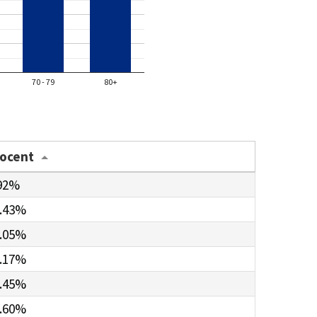
70 - 79
80+
rocent
92%
.43%
.05%
.17%
.45%
.60%