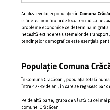
Analiza evoluției populației în
Comuna Crăcă
scăderea numărului de locuitori indică nevoia
probleme economice ce determină migrația tine
necesită extinderea sistemelor de transport, 
tendințelor demografice este esențială pentr
Populație Comuna Crăcă
În Comuna Crăcăoani, populația totală numără
între 40 - 49 de ani, în care se regăsesc 567 
Pe de altă parte, grupa de vârstă cu cei mai p
comunei Crăcăoani.