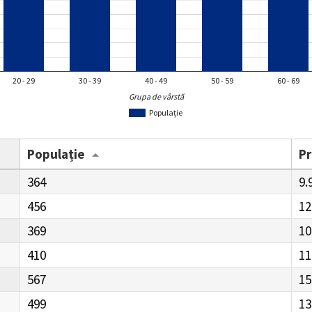
20 - 29
30 - 39
40 - 49
50 - 59
60 - 69
Grupa de vârstă
Populație
Populație
P
364
9.
456
12
369
10
410
11
567
15
499
13