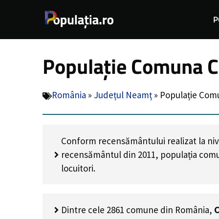
Sari
P
la
conținut
Populație Comuna C
România
»
Județul Neamț
»
Populație Com
Conform recensământului realizat la niv
recensământul din 2011, populația com
locuitori
.
Dintre cele 2861 comune din România,
C