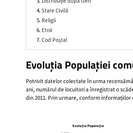
Distribuție după Gen
Stare Civilă
Religii
Etnii
Cod Poștal
Evoluția Populației com
Potrivit datelor colectate în urma recensămâ
ani, numărul de locuitori a înregistrat o
scăd
din 2011. Prin urmare, conform informațiilor
Evoluție Populație