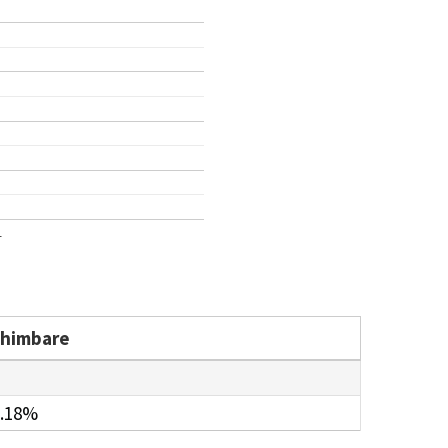
1
chimbare
.18%