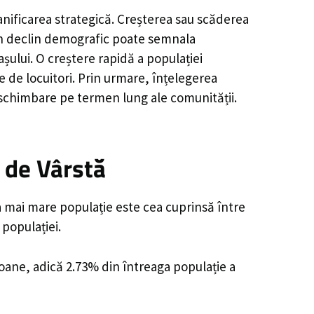
anificarea strategică. Creșterea sau scăderea
, un declin demografic poate semnala
șului. O creștere rapidă a populației
e de locuitori. Prin urmare, înțelegerea
 schimbare pe termen lung ale comunității.
 de Vârstă
a mai mare populație este cea cuprinsă între
 populației.
soane, adică 2.73% din întreaga populație a