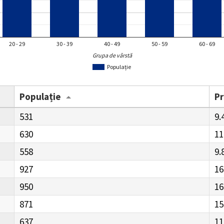
20 - 29
30 - 39
40 - 49
50 - 59
60 - 69
Grupa de vârstă
Populație
Populație
P
531
9.
630
11
558
9.
927
16
950
16
871
15
637
11