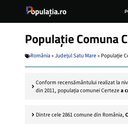
Sari
P
la
conținut
Populație Comuna Ce
România
»
Județul Satu Mare
»
Populație C
Conform recensământului realizat la niv
din 2011, populația comunei Certeze
a c
Dintre cele 2861 comune din România,