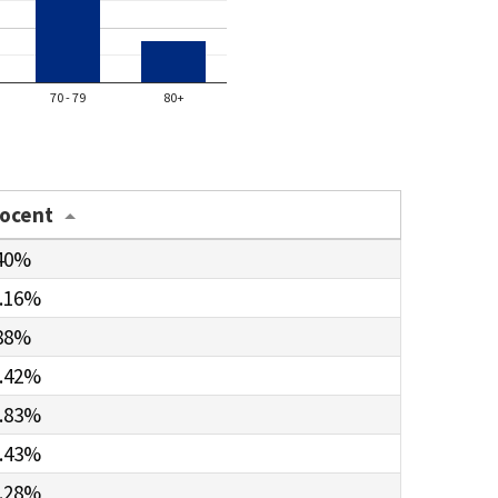
70 - 79
80+
rocent
40%
.16%
88%
.42%
.83%
.43%
.28%