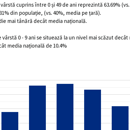
ârstă cuprins între 0 și 49 de ani reprezintă 63.69% (vs.
6.31% din populație, (vs. 40%, media pe țară).
edie mai tânără decât media națională.
ârstă 0 - 9 ani se situează la un nivel mai scăzut decât
ecât media națională de 10.4%