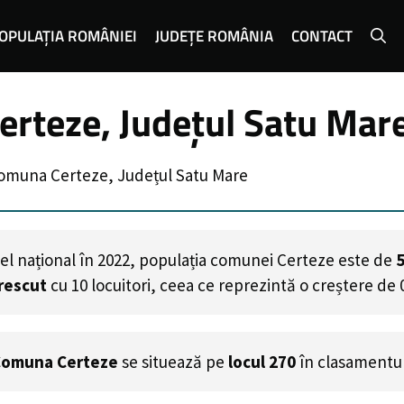
OPULAȚIA ROMÂNIEI
JUDEȚE ROMÂNIA
CONTACT
rteze, Județul Satu Mar
omuna Certeze, Județul Satu Mare
el național în 2022, populația comunei Certeze este de
rescut
cu
10
locuitori, ceea ce reprezintă o creștere de 
Comuna Certeze
se situează pe
locul 270
în clasamentul