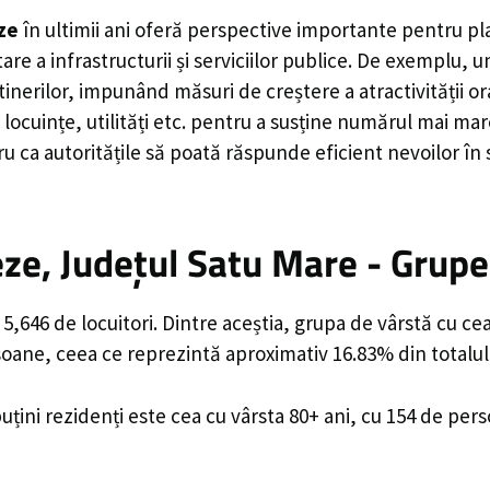
ze
în ultimii ani oferă perspective importante pentru pl
are a infrastructurii și serviciilor publice. De exemplu
rilor, impunând măsuri de creștere a atractivității ora
locuințe, utilități etc. pentru a susține numărul mai mar
u ca autoritățile să poată răspunde eficient nevoilor în
ze, Județul Satu Mare - Grupe
,646 de locuitori. Dintre aceștia, grupa de vârstă cu ce
rsoane, ceea ce reprezintă aproximativ 16.83% din totalul
uțini rezidenți este cea cu vârsta 80+ ani, cu 154 de per