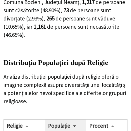
Comuna Bozieni, Județul Neamț,
1,217
de
persoane
sunt căsătorite (
48.90%
),
73
de
persoane
sunt
divorțate (
2.93%
),
265
de
persoane
sunt văduve
(
10.65%
), iar
1,161
de
persoane
sunt necasătorite
(
46.65%
).
Distribuția Populației
după Religie
Analiza distribuției populației după religie oferă o
imagine complexă asupra diversității unei localități și
a potențialelor nevoi specifice ale diferitelor grupuri
religioase.
Religie
Populație
Procent