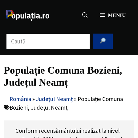
Sari
la
MENIU
conținut
Caută
Populație Comuna Bozieni,
Județul Neamț
România
»
Județul Neamț
»
Populație Comuna
Bozieni, Județul Neamț
Conform recensământului realizat la nivel