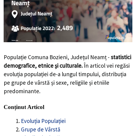
Populație Comuna Bozieni, Județul Neamț -
statistici
demografice, etnice și culturale.
În articol vei regăsi
evoluția populației de-a lungul timpului, distribuția
pe grupe de vârstă și sexe, religiile și etniile
predominante.
Conținut Articol
Evoluția Populației
Grupe de Vârstă