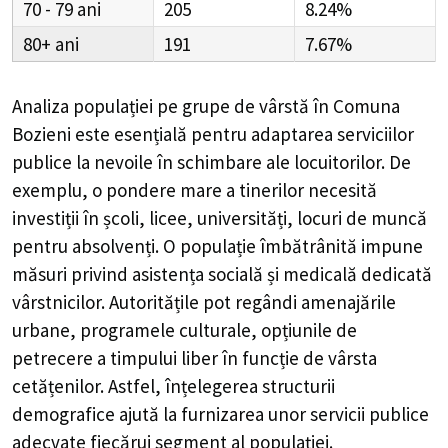
70 - 79
205
8.24%
80+
191
7.67%
Analiza populației pe grupe de vârstă în
Comuna
Bozieni
este esențială pentru adaptarea serviciilor
publice la nevoile în schimbare ale locuitorilor. De
exemplu, o pondere mare a tinerilor necesită
investiții în școli, licee, universități, locuri de muncă
pentru absolvenți. O populație îmbătrânită impune
măsuri privind asistența socială și medicală dedicată
vârstnicilor. Autoritățile pot regândi amenajările
urbane, programele culturale, opțiunile de
petrecere a timpului liber în funcție de vârsta
cetățenilor. Astfel, înțelegerea structurii
demografice ajută la furnizarea unor servicii publice
adecvate fiecărui segment al populației.