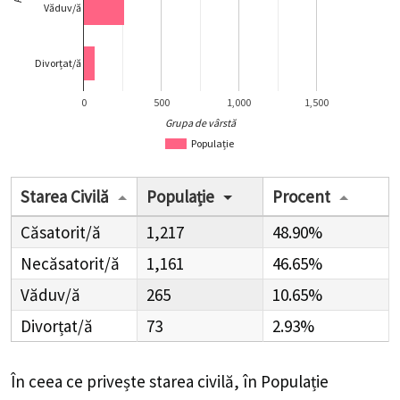
Văduv/ă
Divorțat/ă
0
500
1,000
1,500
Grupa de vârstă
Populație
Starea Civilă
Populație
Procent
Căsatorit/ă
1,217
48.90%
Necăsatorit/ă
1,161
46.65%
Văduv/ă
265
10.65%
Divorțat/ă
73
2.93%
În ceea ce privește starea civilă, în Populație