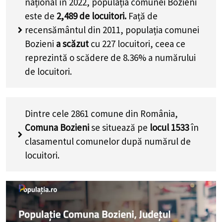
național în 2022, populația comunei Bozieni
este de
2,489
de locuitori.
Față de
recensământul din 2011, populația comunei
Bozieni
a scăzut
cu
227
locuitori, ceea ce
reprezintă o scădere de 8.36% a numărului
de locuitori
.
Dintre cele 2861 comune din România,
Comuna Bozieni
se situează pe
locul 1533
în
clasamentul comunelor după numărul de
locuitori.