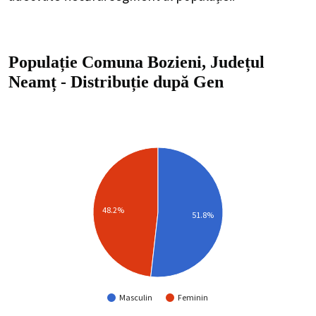
Populație Comuna Bozieni, Județul
Neamț
-
Distribuție
după Gen
48.2%
51.8%
Masculin
Feminin