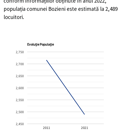
conform informațiilor obținute în anul 2022,
populația comunei Bozieni este estimată la
2,489
locuitori.
Evoluție Populație
2,750
2,700
2,650
2,600
2,550
2,500
2,450
2011
2021