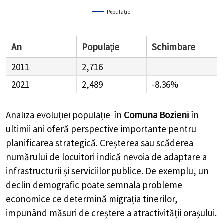
Populație
An
Populație
Schimbare
2011
2,716
2021
2,489
-8.36%
Analiza evoluției populației în
Comuna Bozieni
în
ultimii ani oferă perspective importante pentru
planificarea strategică. Creșterea sau scăderea
numărului de locuitori indică nevoia de adaptare a
infrastructurii și serviciilor publice. De exemplu, un
declin demografic poate semnala probleme
economice ce determină migrația tinerilor,
impunând măsuri de creștere a atractivității orașului.