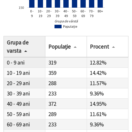
150
0 -
10 -
20 -
30 -
40 -
50 -
60 -
70 -
80+
9
19
29
39
49
59
69
79
Grupa de vârstă
Populație
Grupa de
Populație
Procent
varsta
0 - 9
319
12.82%
10 - 19
359
14.42%
20 - 29
288
11.57%
30 - 39
233
9.36%
40 - 49
372
14.95%
50 - 59
289
11.61%
60 - 69
233
9.36%