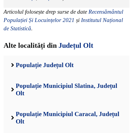
Articolul folosește drep surse de date
Recensământul
Populației Și Locuințelor 2021
și
Institutul Național
de Statistică
.
Alte localități din
Județul Olt
Populație Județul Olt
Populație Municipiul Slatina, Județul
Olt
Populație Municipiul Caracal, Județul
Olt