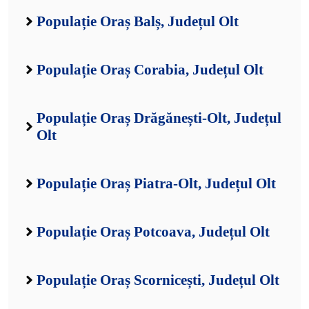
Populație Oraș Balș, Județul Olt
Populație Oraș Corabia, Județul Olt
Populație Oraș Drăgănești-Olt, Județul
Olt
Populație Oraș Piatra-Olt, Județul Olt
Populație Oraș Potcoava, Județul Olt
Populație Oraș Scornicești, Județul Olt