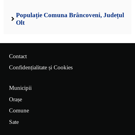
Populație Comuna Brâncoveni, Județul
Olt
Contact
Confidențialitate și Cookies
Municipii
Orașe
Comune
Sate