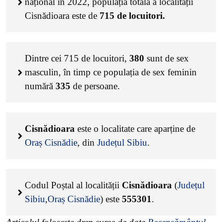
național în 2022, populația totală a localității
Cisnădioara este de
715
de locuitori.
Dintre cei
715
de locuitori,
380
sunt de sex
masculin, în timp ce populația de sex feminin
numără
335
de persoane.
Cisnădioara
este o localitate care aparține de
Oraș Cisnădie
, din
Județul Sibiu
.
Codul Poștal al localității
Cisnădioara
(
Județul
Sibiu
,
Oraș Cisnădie
) este
555301
.