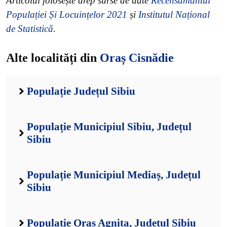
Articolul folosește drep surse de date
Recensământul
Populației Și Locuințelor 2021
și
Institutul Național
de Statistică
.
Alte localități din
Oraș Cisnădie
Populație Județul Sibiu
Populație Municipiul Sibiu, Județul
Sibiu
Populație Municipiul Mediaș, Județul
Sibiu
Populație Oraș Agnita, Județul Sibiu