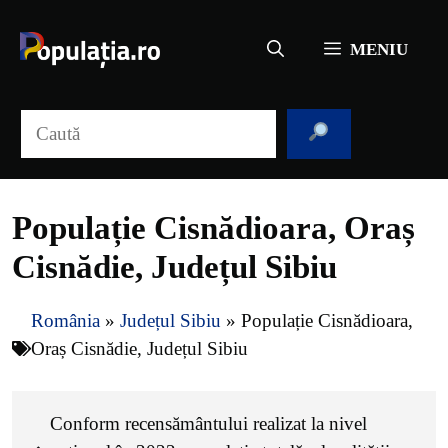
Sari
la
MENIU
conținut
Caută
Populație Cisnădioara, Oraș
Cisnădie, Județul Sibiu
România
»
Județul Sibiu
»
Populație Cisnădioara,
Oraș Cisnădie, Județul Sibiu
Conform recensământului realizat la nivel