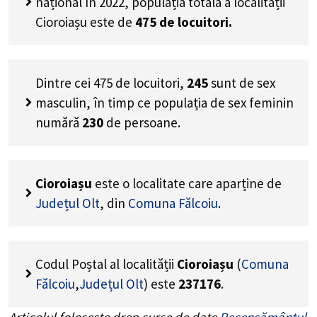
național în 2022, populația totală a localității
Cioroiașu este de
475
de locuitori.
Dintre cei
475
de locuitori,
245
sunt de sex
masculin, în timp ce populația de sex feminin
numără
230
de persoane.
Cioroiașu
este o localitate care aparține de
Județul Olt
, din
Comuna Fălcoiu
.
Codul Poștal al localității
Cioroiașu
(
Comuna
Fălcoiu
,
Județul Olt
) este
237176
.
Articolul folosește drep surse de date
Recensământul