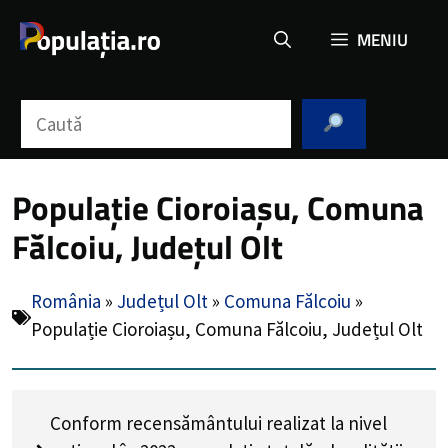
Sari
MENIU
la
conținut
Caută
Populație Cioroiașu, Comuna
Fălcoiu, Județul Olt
România
»
Județul Olt
»
Comuna Fălcoiu
»
Populație Cioroiașu, Comuna Fălcoiu, Județul Olt
Conform recensământului realizat la nivel